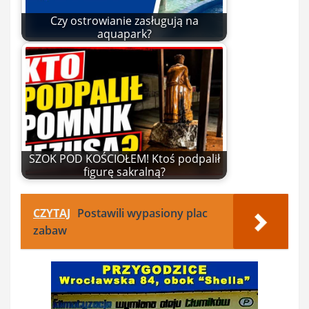
Czy ostrowianie zasługują na
aquapark?
SZOK POD KOŚCIOŁEM! Ktoś podpalił
figurę sakralną?
CZYTAJ
Postawili wypasiony plac
zabaw