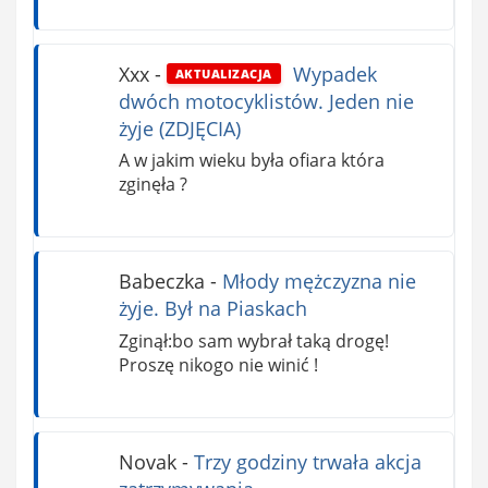
Xxx
-
Wypadek
AKTUALIZACJA
dwóch motocyklistów. Jeden nie
żyje (ZDJĘCIA)
A w jakim wieku była ofiara która
zginęła ?
Babeczka
-
Młody mężczyzna nie
żyje. Był na Piaskach
Zginął:bo sam wybrał taką drogę!
Proszę nikogo nie winić !
Novak
-
Trzy godziny trwała akcja