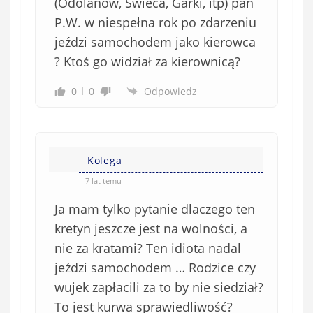
(Odolanów, Świeca, Garki, itp) pan
ą
P.W. w niespełna rok po zdarzeniu
z
jeździ samochodem jako kierowca
k
? Ktoś go widział za kierownicą?
o
w
0
0
Odpowiedz
e
)
Kolega
7 lat temu
Ja mam tylko pytanie dlaczego ten
kretyn jeszcze jest na wolności, a
nie za kratami? Ten idiota nadal
jeździ samochodem … Rodzice czy
wujek zapłacili za to by nie siedział?
To jest kurwa sprawiedliwość?