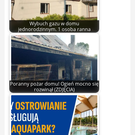
Wybuch gazu w domu
jednorodzinnym. 1 osoba ranna
Poranny pożar domu! Ogień mocno się
rozwinął (ZDJĘCIA)