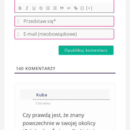
{}
[+]
P
r
E
z
-
e
m
d
a
s
i
t
l
a
140
KOMENTARZY
(
w
n
s
i
i
e
Kuba
ę
o
*
7 lat temu
b
Czy prawdą jest, że znany
o
w
powszechnie w swojej okolicy
i