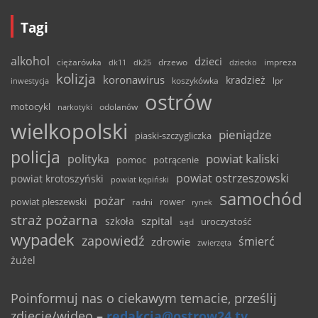
Tagi
alkohol
dzieci
ciężarówka
drzewo
dk11
dk25
dziecko
impreza
kolizja
koronawirus
kradzież
inwestycja
koszykówka
lpr
ostrów
motocykl
odolanów
narkotyki
wielkopolski
pieniądze
piaski-szczygliczka
policja
powiat kaliski
polityka
pomoc
potrącenie
powiat ostrzeszowski
powiat krotoszyński
powiat kępiński
samochód
pożar
powiat pleszewski
rower
radni
rynek
straż pożarna
szpital
szkoła
uroczystość
sąd
wypadek
zapowiedź
śmierć
zdrowie
zwierzęta
żużel
Poinformuj nas o ciekawym temacie, prześlij
zdjęcie/wideo
–
redakcja@ostrow24.tv