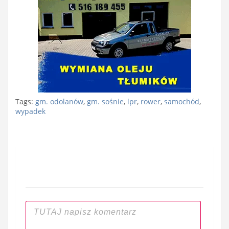
Tags:
gm. odolanów
,
gm. sośnie
,
lpr
,
rower
,
samochód
,
wypadek
Nawigacja
wpisu