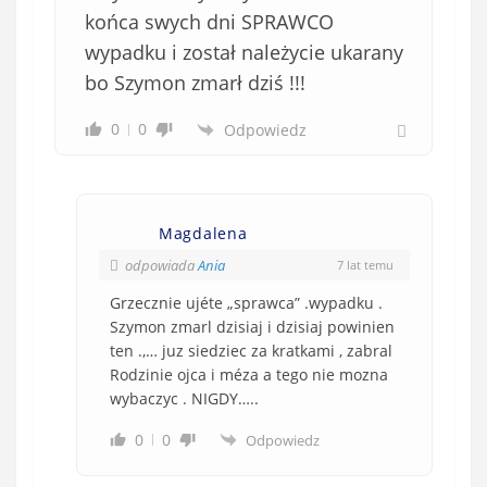
końca swych dni SPRAWCO
wypadku i został należycie ukarany
bo Szymon zmarł dziś !!!
0
0
Odpowiedz
Magdalena
odpowiada
Ania
7 lat temu
Grzecznie ujéte „sprawca” .wypadku .
Szymon zmarl dzisiaj i dzisiaj powinien
ten .,… juz siedziec za kratkami , zabral
Rodzinie ojca i méza a tego nie mozna
wybaczyc . NIGDY…..
0
0
Odpowiedz