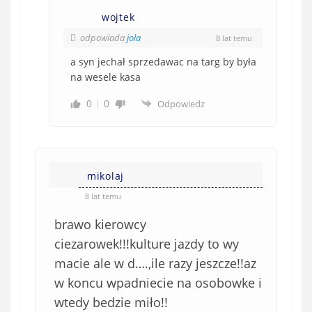
wojtek
odpowiada
jola
8 lat temu
a syn jechał sprzedawac na targ by była
na wesele kasa
0
0
Odpowiedz
mikolaj
8 lat temu
brawo kierowcy
ciezarowek!!!kulture jazdy to wy
macie ale w d….,ile razy jeszcze!!az
w koncu wpadniecie na osobowke i
wtedy bedzie miło!!