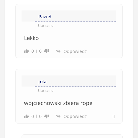
Paweł
8 lat temu
Lekko
0
0
Odpowiedz
jola
8 lat temu
wojciechowski zbiera rope
0
0
Odpowiedz