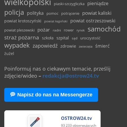
wielkopolski
pieniądze
piaski-szczygliczka
policja
powiat kaliski
polityka
pomoc
potrącenie
powiat ostrzeszowski
powiat krotoszyński
powiat kępiński
samochód
pożar
powiat pleszewski
rower
radni
rynek
straż pożarna
szpital
szkoła
uroczystość
sąd
wypadek
zapowiedź
śmierć
zdrowie
zwierzęta
żużel
Poinformuj nas o ciekawym temacie, prześlij
zdjęcie/wideo
–
redakcja@ostrow24.tv
Napisz do nas na Messengerze
OSTROW24.tv
93 233 obserwujących