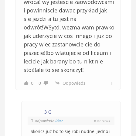
wroca! wy jestescie zaowodowcami
i powinniscie dawac przykład jak
sie jezdzi a tu jest na
odwrót!WSytd, wezma wam prawko
jak uderzycie w cos innego i juz po
pracy wiec zastanowcie cie do
piszecie!!bo wlatujecie od liceum i
lecicie jak barany bo tu nikt nie
stoi!!ale to sie skonczy!!
0
0
Odpowiedz
3 G
odpowiada
Piter
8 lat temu
Skończ już bo to się robi nudne, jedno i