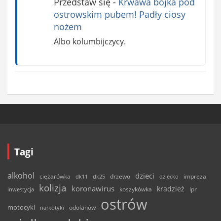
Przedstaw się
-
Krwawa bójka pod
ostrowskim pubem! Padły ciosy
nożem
Albo kolumbijczycy.
Tagi
alkohol
dzieci
ciężarówka
drzewo
dk11
dk25
dziecko
impreza
kolizja
koronawirus
kradzież
inwestycja
koszykówka
lpr
ostrów
motocykl
odolanów
narkotyki