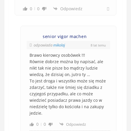
0
0
Odpowiedz
senior vigor machen
odpowiada
mikolaj
8 lat temu
Brawo kierowcy osobówek !!!
Równie dobrze można by napisać, ale
nikt tak nie pisze bo mądrzy ludzie
wiedzą, że dzisiaj on, jutro ty …
To jest droga i wszystko może się może
zdarzyć, także nie śmiej się dziadku z
czyjegoś przypadku, ale co może
wiedzieć posiadacz prawa jazdy co w
niedzielę tylko do kościoła i na zakupy
jedzie.
0
0
Odpowiedz