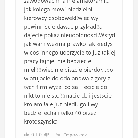
zawodowacmi a nie amatorami…
jak kolega mowi niedzielni
kierowcy osobowek!!wiec wy
powinniscie dawac przykład!!a
dajecie pokaz nieudolonosci.Wstyd
jak wam wezma prawko jak kiedys
w cos innego uderzycie to juz takiej
pracy fajnjej nie bedziecie
mieli!!!wiec nie piszcie pierdoł…bo
wlatujacie do odolanowa z gory z
tych firm wyzej co są i lecicie bo
nikt to nie stoi!!macie cb i jestscie
krolami!ale juz niedługo i wy
bedzie jechali tylko 40 przez
krotoszynska
0
0
Odpowiedz