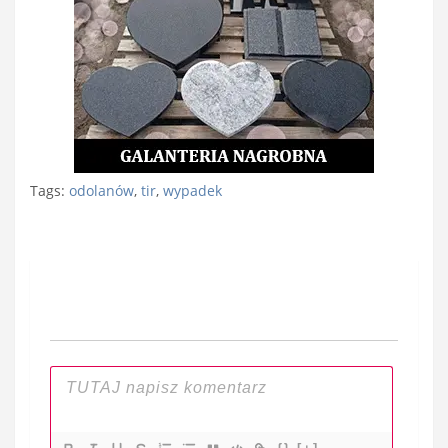
Tags:
odolanów
,
tir
,
wypadek
Nawigacja
wpisu