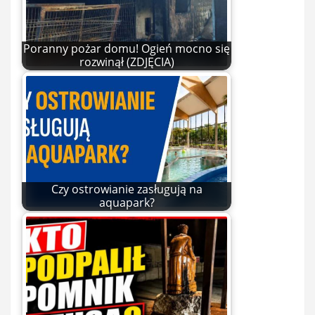
Poranny pożar domu! Ogień mocno się
rozwinął (ZDJĘCIA)
Czy ostrowianie zasługują na
aquapark?