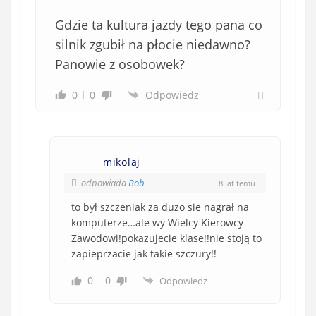
Gdzie ta kultura jazdy tego pana co
silnik zgubił na płocie niedawno?
Panowie z osobowek?
0
0
Odpowiedz
mikolaj
odpowiada
Bob
8 lat temu
to był szczeniak za duzo sie nagrał na
komputerze…ale wy Wielcy Kierowcy
Zawodowi!pokazujecie klase!!nie stoją to
zapieprzacie jak takie szczury!!
0
0
Odpowiedz