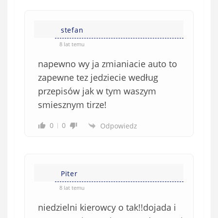
z
k
stefan
o
w
8 lat temu
e
napewno wy ja zmianiacie auto to
)
zapewne tez jedziecie według
przepisów jak w tym waszym
smiesznym tirze!
0
0
Odpowiedz
Piter
8 lat temu
niedzielni kierowcy o tak!!dojada i