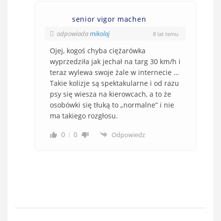
senior vigor machen
odpowiada
mikolaj
8 lat temu
Ojej, kogoś chyba ciężarówka
wyprzedziła jak jechał na targ 30 km/h i
teraz wylewa swoje żale w internecie …
Takie kolizje są spektakularne i od razu
psy się wiesza na kierowcach, a to że
osobówki się tłuką to „normalne” i nie
ma takiego rozgłosu.
0
0
Odpowiedz