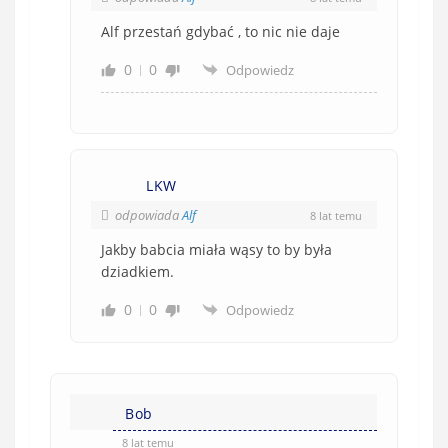
Alf przestań gdybać , to nic nie daje
0
0
Odpowiedz
LKW
odpowiada
Alf
8 lat temu
Jakby babcia miała wąsy to by była
dziadkiem.
0
0
Odpowiedz
Bob
8 lat temu