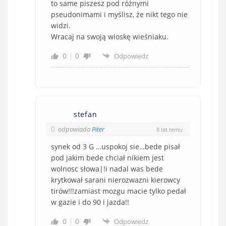
to same piszesz pod różnymi
pseudonimami i myślisz, że nikt tego nie
widzi.
Wracaj na swoją wioskę wieśniaku.
0
0
Odpowiedz
stefan
odpowiada
Piter
8 lat temu
synek od 3 G …uspokoj sie…bede pisał
pod jakim bede chciał nikiem jest
wolnosc słowa|!i nadal was bede
krytkował sarani nierozwazni kierowcy
tirów!!!zamiast mozgu macie tylko pedał
w gazie i do 90 i jazda!!
0
0
Odpowiedz