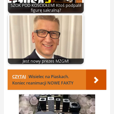
SZOK POD KOŚCIOŁEM! Ktoś podpalił
figurę sakralną?
Jest nowy prezes MZGM!
CZYTAJ
Wisielec na Piaskach.
Koniec reanimacji NOWE FAKTY