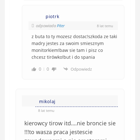
piotrk
odpowiada
Piter
8 lat temu
z buta to ty mozesz dostac!szkoda ze taki
madry jestes za swoim smiesznym
monitorkiem!baw sie tam i pisz co
chcesz tirówko!but i do spania
0
0
Odpowiedz
mikolaj
8 lat temu
kierowcy tirow itd….nie broncie sie
!!!to wasza praca jestescie