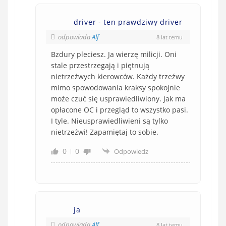
driver - ten prawdziwy driver
odpowiada
Alf
8 lat temu
Bzdury pleciesz. Ja wierzę milicji. Oni
stale przestrzegają i piętnują
nietrzeźwych kierowców. Każdy trzeźwy
mimo spowodowania kraksy spokojnie
może czuć się usprawiedliwiony. Jak ma
opłacone OC i przegląd to wszystko pasi.
I tyle. Nieusprawiedliwieni są tylko
nietrzeźwi! Zapamiętaj to sobie.
0
0
Odpowiedz
ja
odpowiada
Alf
8 lat temu