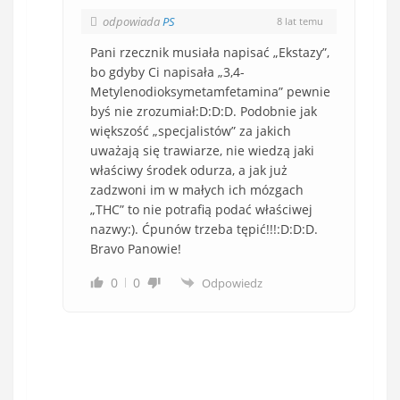
odpowiada
PS
8 lat temu
Pani rzecznik musiała napisać „Ekstazy”,
bo gdyby Ci napisała „3,4-
Metylenodioksymetamfetamina” pewnie
byś nie zrozumiał:D:D:D. Podobnie jak
większość „specjalistów” za jakich
uważają się trawiarze, nie wiedzą jaki
właściwy środek odurza, a jak już
zadzwoni im w małych ich mózgach
„THC” to nie potrafią podać właściwej
nazwy:). Ćpunów trzeba tępić!!!:D:D:D.
Bravo Panowie!
0
0
Odpowiedz