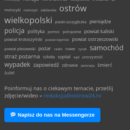
ostrów
motocykl
odolanów
narkotyki
wielkopolski
pieniądze
piaski-szczygliczka
policja
powiat kaliski
polityka
pomoc
potrącenie
powiat ostrzeszowski
powiat krotoszyński
powiat kępiński
samochód
pożar
powiat pleszewski
rower
radni
rynek
straż pożarna
szpital
szkoła
uroczystość
sąd
wypadek
zapowiedź
śmierć
zdrowie
zwierzęta
żużel
Poinformuj nas o ciekawym temacie, prześlij
zdjęcie/wideo
–
redakcja@ostrow24.tv
Napisz do nas na Messengerze