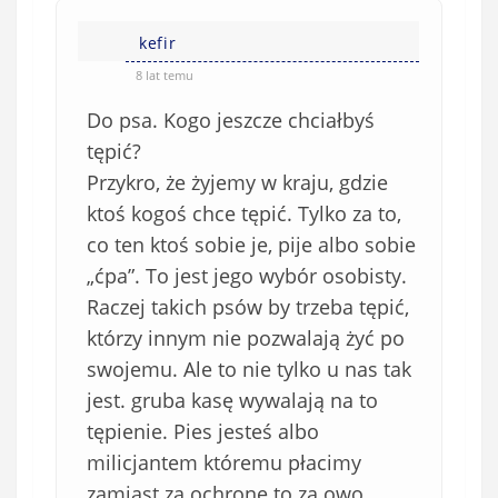
i
i
e
kefir
ę
o
*
8 lat temu
b
Do psa. Kogo jeszcze chciałbyś
o
w
tępić?
i
Przykro, że żyjemy w kraju, gdzie
ą
ktoś kogoś chce tępić. Tylko za to,
z
co ten ktoś sobie je, pije albo sobie
k
„ćpa”. To jest jego wybór osobisty.
o
Raczej takich psów by trzeba tępić,
w
e
którzy innym nie pozwalają żyć po
)
swojemu. Ale to nie tylko u nas tak
jest. gruba kasę wywalają na to
tępienie. Pies jesteś albo
milicjantem któremu płacimy
zamiast za ochronę to za owo