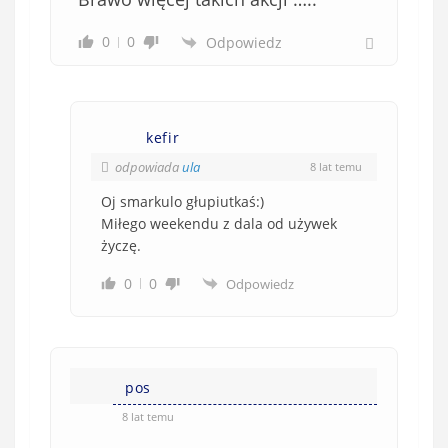
0
0
Odpowiedz
kefir
odpowiada
ula
8 lat temu
Oj smarkulo głupiutkaś:)
Miłego weekendu z dala od używek
życzę.
0
0
Odpowiedz
pos
8 lat temu