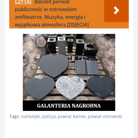
CZYTAJ
Bibobit porwał
publiczność w ostrowskim
amfiteatrze. Muzyka, energia i
wyjątkowa atmosfera [ZDJĘCIA]
Tags:
narkotyki
,
policja
,
powiat kaliski
,
powiat ostrowski
Nawigacja
wpisu