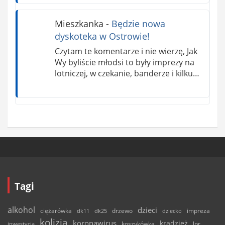
Mieszkanka
-
Będzie nowa
dyskoteka w Ostrowie!
Czytam te komentarze i nie wierzę, Jak
Wy byliście młodsi to były imprezy na
lotniczej, w czekanie, banderze i kilku…
Tagi
alkohol
dzieci
ciężarówka
drzewo
dk11
dk25
dziecko
impreza
kolizja
koronawirus
kradzież
inwestycja
koszykówka
lpr