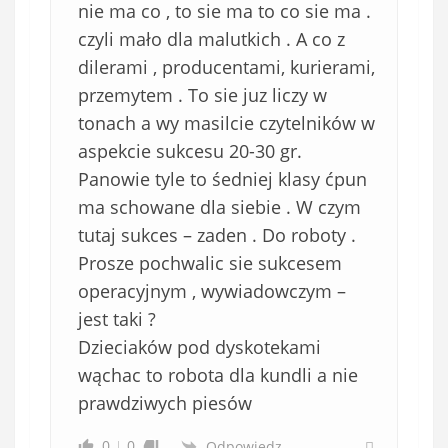
nie ma co , to sie ma to co sie ma .
czyli mało dla malutkich . A co z
dilerami , producentami, kurierami,
przemytem . To sie juz liczy w
tonach a wy masilcie czytelników w
aspekcie sukcesu 20-30 gr.
Panowie tyle to śedniej klasy ćpun
ma schowane dla siebie . W czym
tutaj sukces – zaden . Do roboty .
Prosze pochwalic sie sukcesem
operacyjnym , wywiadowczym –
jest taki ?
Dzieciaków pod dyskotekami
wąchac to robota dla kundli a nie
prawdziwych piesów
0
0
Odpowiedz