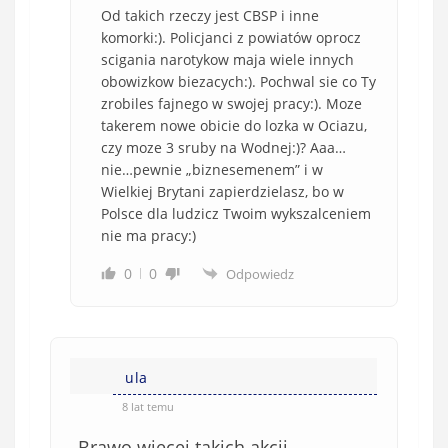
Od takich rzeczy jest CBSP i inne
komorki:). Policjanci z powiatów oprocz
scigania narotykow maja wiele innych
obowizkow biezacych:). Pochwal sie co Ty
zrobiles fajnego w swojej pracy:). Moze
takerem nowe obicie do lozka w Ociazu,
czy moze 3 sruby na Wodnej:)? Aaa…
nie…pewnie „biznesemenem” i w
Wielkiej Brytani zapierdzielasz, bo w
Polsce dla ludzicz Twoim wykszalceniem
nie ma pracy:)
0
0
Odpowiedz
ula
8 lat temu
Brawo więcej takich akcji …..