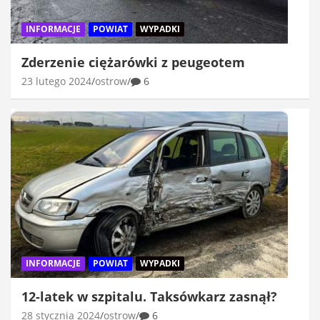
INFORMACJE
POWIAT
WYPADKI
Zderzenie ciężarówki z peugeotem
23 lutego 2024
ostrow
6
INFORMACJE
POWIAT
WYPADKI
12-latek w szpitalu. Taksówkarz zasnął?
28 stycznia 2024
ostrow
6