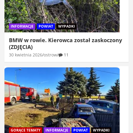
INFORMACJE
POWIAT
WYPADKI
BMW w rowie. Kierowca został zaskoczony
(ZDJĘCIA)
30 kwietnia 2026
ostrow
11
GORĄCE TEMATY
INFORMACJE
POWIAT
WYPADKI