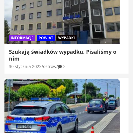
INFORMACJE
POWIAT
WYPADKI
Szukają świadków wypadku. Pisaliśmy o
nim
30 stycznia 2023
ostrow
2