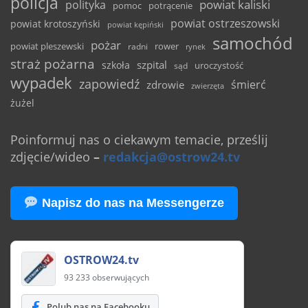
policja
powiat kaliski
polityka
pomoc
potrącenie
powiat ostrzeszowski
powiat krotoszyński
powiat kępiński
samochód
pożar
powiat pleszewski
rower
radni
rynek
straż pożarna
szpital
szkoła
uroczystość
sąd
wypadek
zapowiedź
śmierć
zdrowie
zwierzęta
żużel
Poinformuj nas o ciekawym temacie, prześlij
zdjęcie/wideo
–
redakcja@ostrow24.tv
Napisz do nas na Messengerze
OSTROW24.tv
93 233 obserwujących
Polub nas na Facebooku