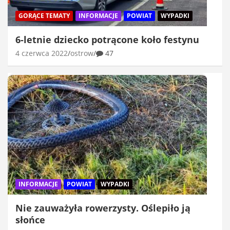
GORĄCE TEMATY
INFORMACJE
POWIAT
WYPADKI
6-letnie dziecko potrącone koło festynu
4 czerwca 2022
ostrow
47
INFORMACJE
POWIAT
WYPADKI
Nie zauważyła rowerzysty. Oślepiło ją
słońce