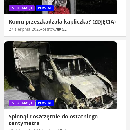
INFORMACJE
POWIAT
Komu przeszkadzała kapliczka? (ZDJĘCIA)
27 sierpnia 2025
ostrow
52
INFORMACJE
POWIAT
Spłonął doszczętnie do ostatniego
centymetra