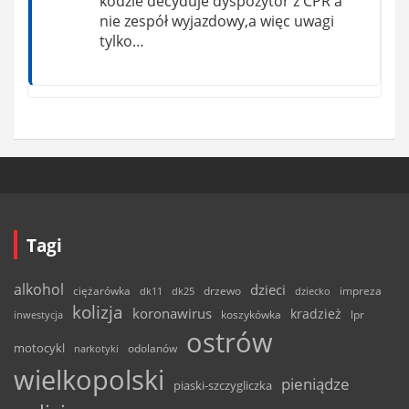
kodzie decyduje dyspozytor z CPR a
nie zespół wyjazdowy,a więc uwagi
tylko…
Tagi
alkohol
dzieci
ciężarówka
drzewo
dk11
dk25
dziecko
impreza
kolizja
koronawirus
kradzież
inwestycja
koszykówka
lpr
ostrów
motocykl
odolanów
narkotyki
wielkopolski
pieniądze
piaski-szczygliczka