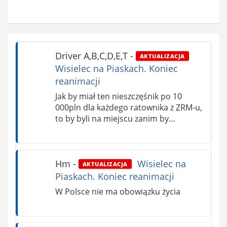
Driver A,B,C,D,E,T
-
AKTUALIZACJA
Wisielec na Piaskach. Koniec
reanimacji
Jak by miał ten nieszczęśnik po 10
000pln dla każdego ratownika z ZRM-u,
to by byli na miejscu zanim by…
Hm
-
Wisielec na
AKTUALIZACJA
Piaskach. Koniec reanimacji
W Polsce nie ma obowiązku życia