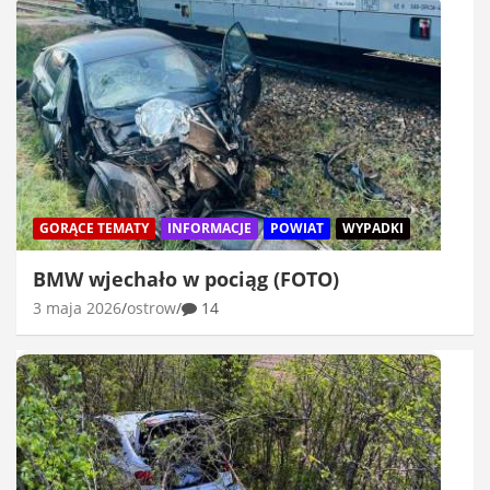
GORĄCE TEMATY
INFORMACJE
POWIAT
WYPADKI
BMW wjechało w pociąg (FOTO)
3 maja 2026
ostrow
14