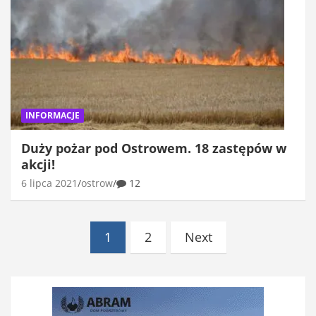
INFORMACJE
Duży pożar pod Ostrowem. 18 zastępów w
akcji!
6 lipca 2021
ostrow
12
Stronicowanie
1
2
Next
wpisów