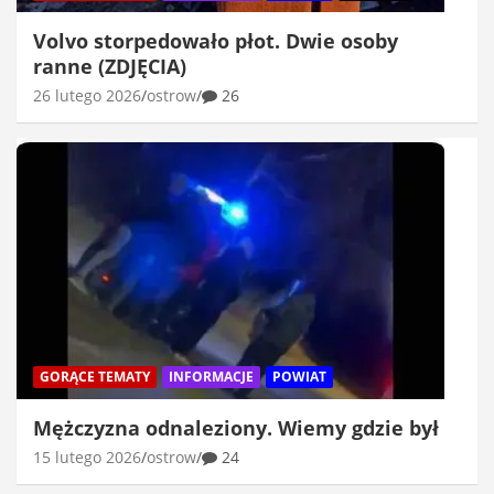
Volvo storpedowało płot. Dwie osoby
ranne (ZDJĘCIA)
26 lutego 2026
ostrow
26
GORĄCE TEMATY
INFORMACJE
POWIAT
Mężczyzna odnaleziony. Wiemy gdzie był
15 lutego 2026
ostrow
24