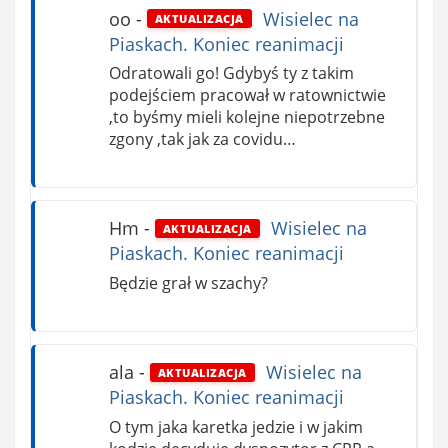
oo
-
Wisielec na
AKTUALIZACJA
Piaskach. Koniec reanimacji
Odratowali go! Gdybyś ty z takim
podejściem pracował w ratownictwie
,to byśmy mieli kolejne niepotrzebne
zgony ,tak jak za covidu…
Hm
-
Wisielec na
AKTUALIZACJA
Piaskach. Koniec reanimacji
Będzie grał w szachy?
ala
-
Wisielec na
AKTUALIZACJA
Piaskach. Koniec reanimacji
O tym jaka karetka jedzie i w jakim