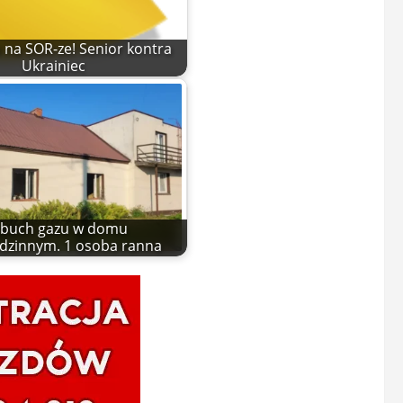
na SOR-ze! Senior kontra
Ukrainiec
buch gazu w domu
dzinnym. 1 osoba ranna