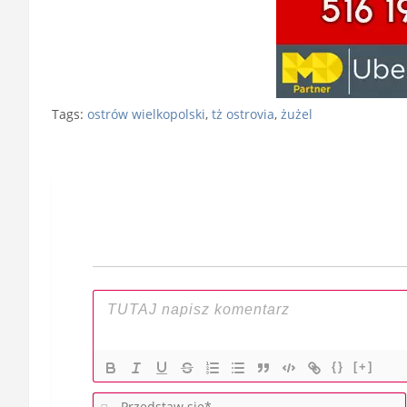
Tags:
ostrów wielkopolski
,
tż ostrovia
,
żużel
Nawigacja
wpisu
{}
[+]