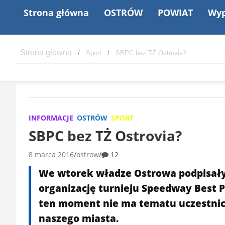
Strona główna
OSTRÓW
POWIAT
Wyp
Sport
SBPC bez TŻ Ostrovia?
INFORMACJE
OSTRÓW
SPORT
SBPC bez TŻ Ostrovia?
8 marca 2016
ostrow
12
We wtorek władze Ostrowa podpisały
organizację turnieju Speedway Best Pa
ten moment nie ma tematu uczestnic
naszego miasta.