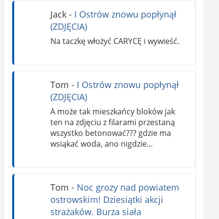
Jack
-
I Ostrów znowu popłynął
(ZDJĘCIA)
Na taczkę włożyć CARYCĘ i wywieść.
Tom
-
I Ostrów znowu popłynął
(ZDJĘCIA)
A może tak mieszkańcy bloków jak
ten na zdjęciu z filarami przestaną
wszystko betonować??? gdzie ma
wsiąkać woda, ano nigdzie…
Tom
-
Noc grozy nad powiatem
ostrowskim! Dziesiątki akcji
strażaków. Burza siała