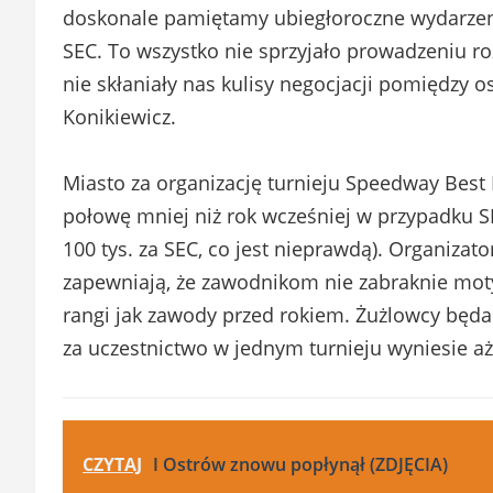
doskonale pamiętamy ubiegłoroczne wydarzenia
SEC. To wszystko nie sprzyjało prowadzeniu
nie skłaniały nas kulisy negocjacji pomiędzy
Konikiewicz.
Miasto za organizację turnieju Speedway Best Pa
połowę mniej niż rok wcześniej w przypadku S
100 tys. za SEC, co jest nieprawdą). Organizator
zapewniają, że zawodnikom nie zabraknie moty
rangi jak zawody przed rokiem. Żużlowcy będa
za uczestnictwo w jednym turnieju wyniesie aż 
CZYTAJ
I Ostrów znowu popłynął (ZDJĘCIA)