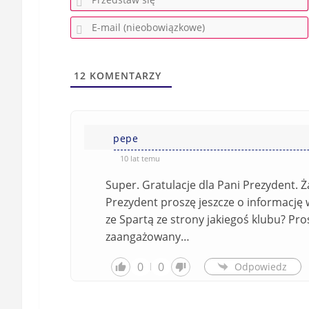
12
KOMENTARZY
pepe
10 lat temu
Super. Gratulacje dla Pani Prezydent. 
Prezydent proszę jeszcze o informację 
ze Spartą ze strony jakiegoś klubu? Pros
zaangażowany…
0
0
Odpowiedz