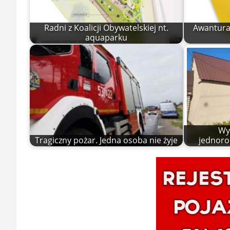
Radni z Koalicji Obywatelskiej nt.
Awantura 
aquaparku
Wy
Tragiczny pożar. Jedna osoba nie żyje
jednoro