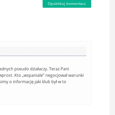
r
E
z
-
e
m
d
a
s
i
t
l
a
(
w
n
s
i
i
e
ę
Żadnych pseudo działaczy. Teraz Pani
o
*
wprost. Kto „wspaniale” negocjował warunki
b
imy o informację jaki klub był w to
o
w
i
ą
z
k