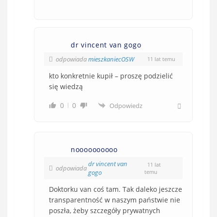
dr vincent van gogo
odpowiada
mieszkaniecOSW
11 lat temu
kto konkretnie kupił – proszę podzielić
się wiedzą
0
0
Odpowiedz
noooooooooo
dr vincent van
11 lat
odpowiada
gogo
temu
Doktorku van coś tam. Tak daleko jeszcze
transparentność w naszym państwie nie
poszła, żeby szczegóły prywatnych