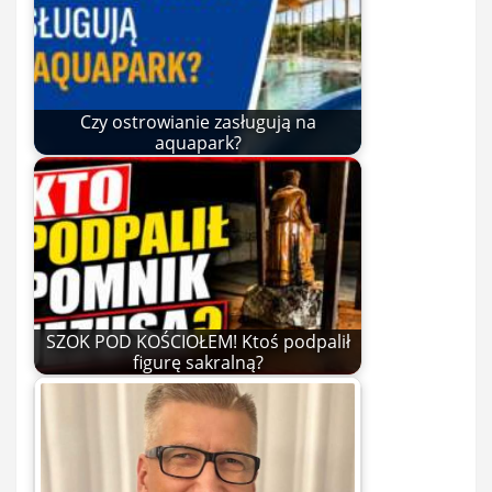
Czy ostrowianie zasługują na
aquapark?
SZOK POD KOŚCIOŁEM! Ktoś podpalił
figurę sakralną?