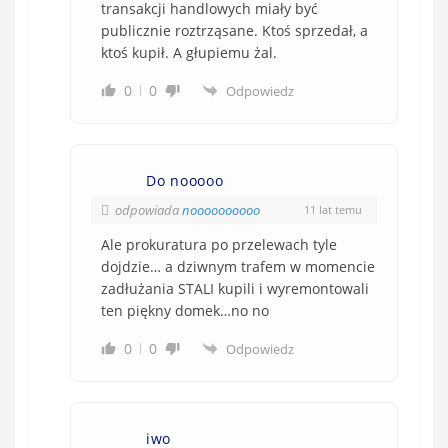
transakcji handlowych miały być
publicznie roztrząsane. Ktoś sprzedał, a
ktoś kupił. A głupiemu żal.
0
0
Odpowiedz
Do nooooo
odpowiada
noooooooooo
11 lat temu
Ale prokuratura po przelewach tyle
dojdzie… a dziwnym trafem w momencie
zadłużania STALI kupili i wyremontowali
ten piękny domek…no no
0
0
Odpowiedz
iwo