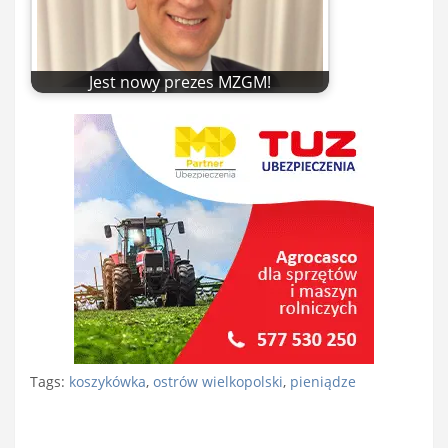
Jest nowy prezes MZGM!
Tags:
koszykówka
,
ostrów wielkopolski
,
pieniądze
Nawigacja