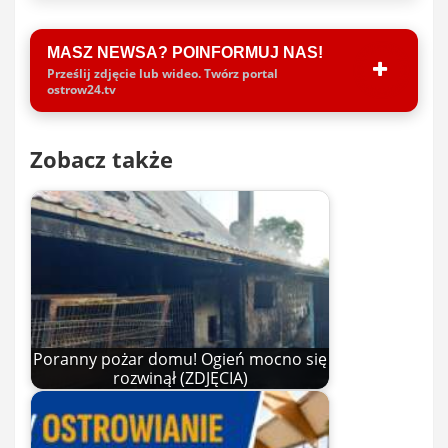
MASZ NEWSA? POINFORMUJ NAS!
Prześlij zdjęcie lub wideo. Twórz portal
ostrow24.tv
Zobacz także
Poranny pożar domu! Ogień mocno się
rozwinął (ZDJĘCIA)