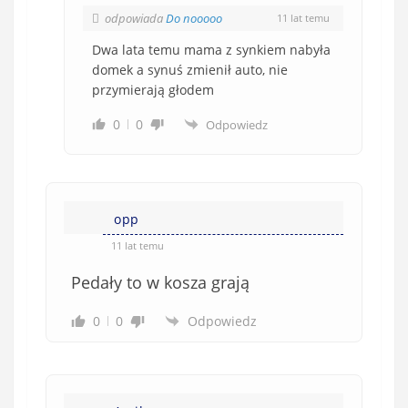
odpowiada
Do nooooo
11 lat temu
Dwa lata temu mama z synkiem nabyła
domek a synuś zmienił auto, nie
przymierają głodem
0
0
Odpowiedz
opp
11 lat temu
Pedały to w kosza grają
0
0
Odpowiedz