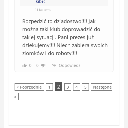
kibic
11 lat temu
Rozpędzić to dziadostwo!!!! Jak
można taki klub doprowadzić do
takiej sytuacji. Pani prezes już
dziekujemy!!!! Niech zabiera swoich
ziomków i do roboty!!!!
0
0
Odpowiedz
2
« Poprzednie
1
3
4
5
Następne
»