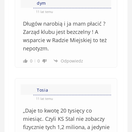
dym
11 lat temu
Długów narobią i ja mam płacić ?
Zarząd klubu jest bezczelny ! A
wsparcie w Radzie Miejskiej to też
nepotyzm.
0
0
Odpowiedz
Tosia
11 lat temu
„Daje to kwotę 20 tysięcy co
miesiąc. Czyli KS Stal nie zobaczy
fizycznie tych 1,2 miliona, a jedynie