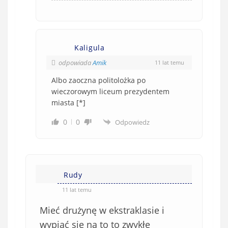
Kaligula
odpowiada
Amik
11 lat temu
Albo zaoczna politolożka po
wieczorowym liceum prezydentem
miasta [*]
0
0
Odpowiedz
Rudy
11 lat temu
Mieć drużynę w ekstraklasie i
wypiąć się na to to zwykłe