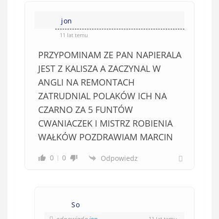
i
i
e
jon
ę
o
*
11 lat temu
b
PRZYPOMINAM ZE PAN NAPIERALA
o
w
JEST Z KALISZA A ZACZYNAL W
i
ANGLI NA REMONTACH
ą
ZATRUDNIAL POLAKÓW ICH NA
z
CZARNO ZA 5 FUNTÓW
k
CWANIACZEK I MISTRZ ROBIENIA
o
WAŁKÓW POZDRAWIAM MARCIN
w
e
0
0
Odpowiedz
)
So
odpowiada
jon
11 lat temu