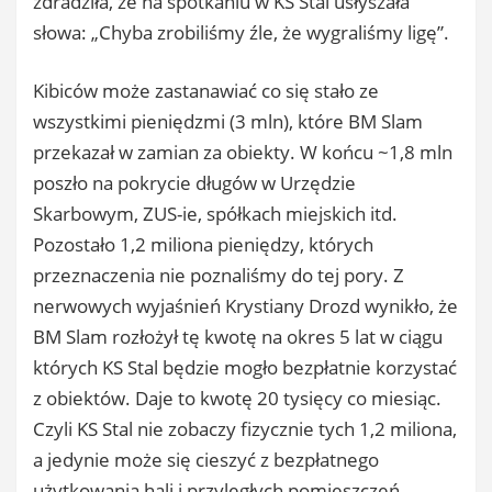
zdradziła, że na spotkaniu w KS Stal usłyszała
słowa: „Chyba zrobiliśmy źle, że wygraliśmy ligę”.
Kibiców może zastanawiać co się stało ze
wszystkimi pieniędzmi (3 mln), które BM Slam
przekazał w zamian za obiekty. W końcu ~1,8 mln
poszło na pokrycie długów w Urzędzie
Skarbowym, ZUS-ie, spółkach miejskich itd.
Pozostało 1,2 miliona pieniędzy, których
przeznaczenia nie poznaliśmy do tej pory. Z
nerwowych wyjaśnień Krystiany Drozd wynikło, że
BM Slam rozłożył tę kwotę na okres 5 lat w ciągu
których KS Stal będzie mogło bezpłatnie korzystać
z obiektów. Daje to kwotę 20 tysięcy co miesiąc.
Czyli KS Stal nie zobaczy fizycznie tych 1,2 miliona,
a jedynie może się cieszyć z bezpłatnego
użytkowania hali i przyległych pomieszczeń.