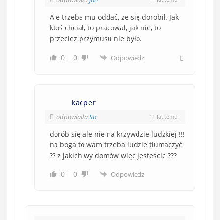
Ale trzeba mu oddać, ze się dorobił. Jak
ktoś chciał, to pracował, jak nie, to
przeciez przymusu nie było.
0
0
Odpowiedz
kacper
odpowiada
So
11 lat temu
dorób się ale nie na krzywdzie ludzkiej !!!
na boga to wam trzeba ludzie tłumaczyć
?? z jakich wy domów więc jesteście ???
0
0
Odpowiedz