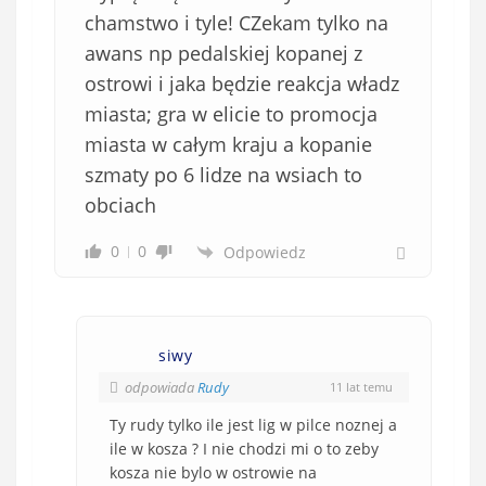
chamstwo i tyle! CZekam tylko na
awans np pedalskiej kopanej z
ostrowi i jaka będzie reakcja władz
miasta; gra w elicie to promocja
miasta w całym kraju a kopanie
szmaty po 6 lidze na wsiach to
obciach
0
0
Odpowiedz
siwy
odpowiada
Rudy
11 lat temu
Ty rudy tylko ile jest lig w pilce noznej a
ile w kosza ? I nie chodzi mi o to zeby
kosza nie bylo w ostrowie na