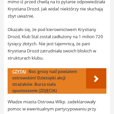
mimo iż przed chwilą na to pytanie odpowiedziała
Krystiana Drozd. Jak widać niektórzy nie słuchają
zbyt uważnie.
Okazało się, że pod kierownictwem Krystiany
Drozd, Klub Stal został zadłużony na 1 milion 720
tysięcy złotych. Nie jest tajemnicą, że pani
Krystiana Drozd zatrudniała swoich bliskich w
strukturach klubu.
CZYTAJ
Noc grozy nad powiatem
ostrowskim! Dziesiątki akcji
strażaków. Burza siała
spustoszenie (ZDJĘCIA)
Władze miasta Ostrowa Wlkp. zadeklarowały
pomoc w ewentualnym partycypowaniu przy