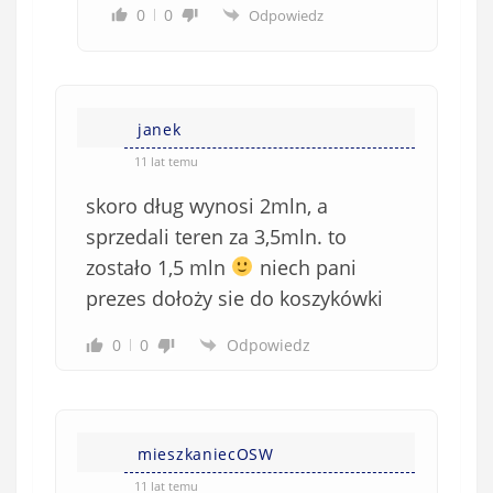
0
0
Odpowiedz
janek
11 lat temu
skoro dług wynosi 2mln, a
sprzedali teren za 3,5mln. to
zostało 1,5 mln
niech pani
prezes dołoży sie do koszykówki
0
0
Odpowiedz
mieszkaniecOSW
11 lat temu