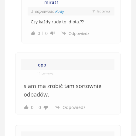
mirat1
odpowiada
Rudy
11 lat temu
Czy każdy rudy to idiota.??
0
0
Odpowiedz
opp
11 lat temu
slam ma zrobić tam sortownie
odpadów.
0
0
Odpowiedz