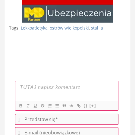
Tags:
Lekkoatletyka
,
ostrów wielkopolski
,
stal la
Nawigacja
wpisu
{}
[+]
P
r
E
z