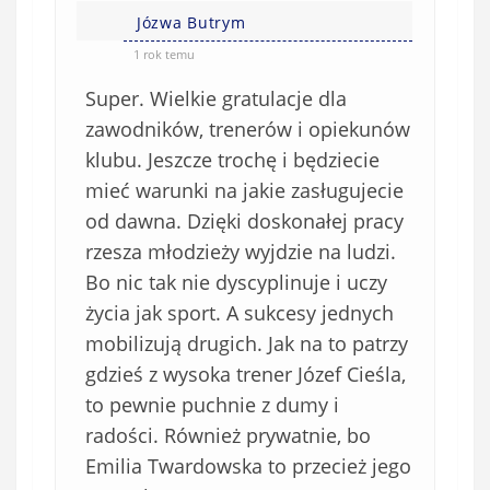
e
Józwa Butrym
)
1 rok temu
Super. Wielkie gratulacje dla
zawodników, trenerów i opiekunów
klubu. Jeszcze trochę i będziecie
mieć warunki na jakie zasługujecie
od dawna. Dzięki doskonałej pracy
rzesza młodzieży wyjdzie na ludzi.
Bo nic tak nie dyscyplinuje i uczy
życia jak sport. A sukcesy jednych
mobilizują drugich. Jak na to patrzy
gdzieś z wysoka trener Józef Cieśla,
to pewnie puchnie z dumy i
radości. Również prywatnie, bo
Emilia Twardowska to przecież jego