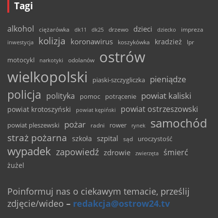
Tagi
alkohol
dzieci
ciężarówka
drzewo
dk11
dk25
dziecko
impreza
kolizja
koronawirus
kradzież
inwestycja
koszykówka
lpr
ostrów
motocykl
odolanów
narkotyki
wielkopolski
pieniądze
piaski-szczygliczka
policja
powiat kaliski
polityka
pomoc
potrącenie
powiat ostrzeszowski
powiat krotoszyński
powiat kępiński
samochód
pożar
powiat pleszewski
rower
radni
rynek
straż pożarna
szpital
szkoła
uroczystość
sąd
wypadek
zapowiedź
śmierć
zdrowie
zwierzęta
żużel
Poinformuj nas o ciekawym temacie, prześlij
zdjęcie/wideo
–
redakcja@ostrow24.tv