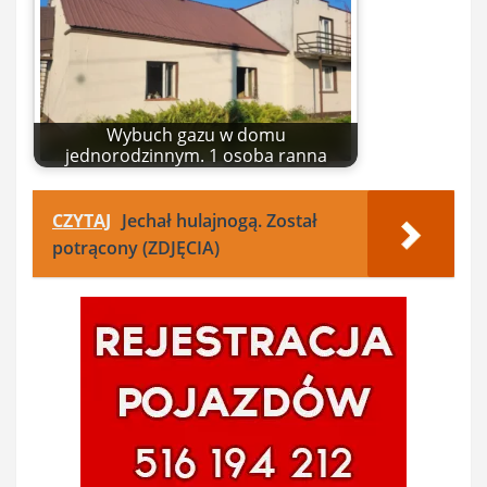
Wybuch gazu w domu
jednorodzinnym. 1 osoba ranna
CZYTAJ
Jechał hulajnogą. Został
potrącony (ZDJĘCIA)