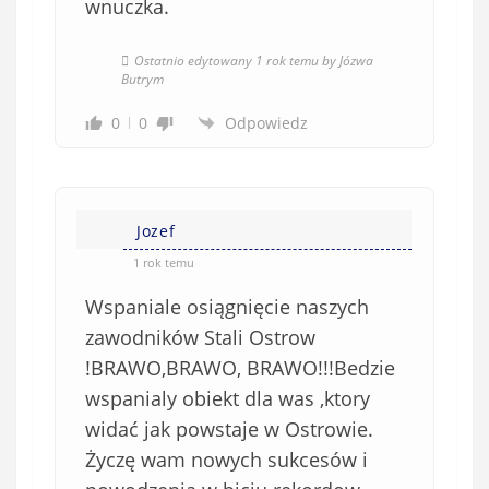
wnuczka.
Ostatnio edytowany 1 rok temu by Józwa
Butrym
0
0
Odpowiedz
Jozef
1 rok temu
Wspaniale osiągnięcie naszych
zawodników Stali Ostrow
!BRAWO,BRAWO, BRAWO!!!Bedzie
wspanialy obiekt dla was ,ktory
widać jak powstaje w Ostrowie.
Życzę wam nowych sukcesów i