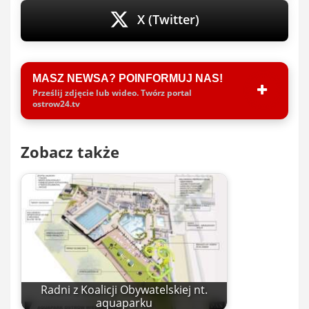
X (Twitter)
MASZ NEWSA? POINFORMUJ NAS!
Prześlij zdjęcie lub wideo. Twórz portal
ostrow24.tv
Zobacz także
Radni z Koalicji Obywatelskiej nt.
aquaparku