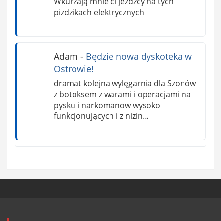
Wkurzają mnie ci jeźdźcy na tych
pizdzikach elektrycznych
Adam
-
Będzie nowa dyskoteka w
Ostrowie!
dramat kolejna wylęgarnia dla Szonów
z botoksem z warami i operacjami na
pysku i narkomanow wysoko
funkcjonujących i z nizin…