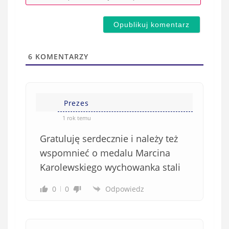
-
e
m
d
a
s
i
t
l
a
6
KOMENTARZY
(
w
n
s
i
i
e
Prezes
ę
o
*
1 rok temu
b
Gratuluję serdecznie i należy też
o
w
wspomnieć o medalu Marcina
i
Karolewskiego wychowanka stali
ą
z
0
0
Odpowiedz
k
o
w