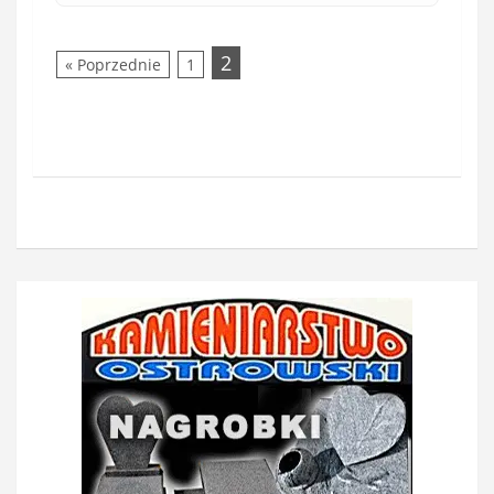
2
« Poprzednie
1