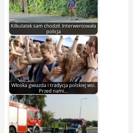
Kilkulatek sam chodził. Interweniowała
policja
Włoska gwiazda i tradycja polskiej wsi.
Przed nami…