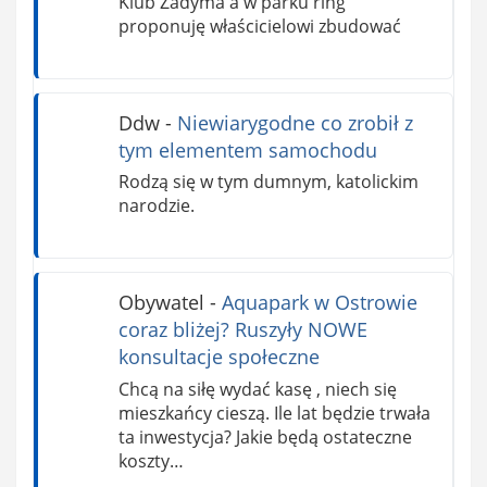
Klub Zadyma a w parku ring
proponuję właścicielowi zbudować
Ddw
-
Niewiarygodne co zrobił z
tym elementem samochodu
Rodzą się w tym dumnym, katolickim
narodzie.
Obywatel
-
Aquapark w Ostrowie
coraz bliżej? Ruszyły NOWE
konsultacje społeczne
Chcą na siłę wydać kasę , niech się
mieszkańcy cieszą. Ile lat będzie trwała
ta inwestycja? Jakie będą ostateczne
koszty…