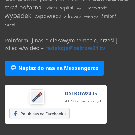
straż pożarna
szpital
szkoła
uroczystość
sąd
wypadek
zapowiedź
śmierć
zdrowie
zwierzęta
żużel
Poinformuj nas o ciekawym temacie, prześlij
zdjęcie/wideo
–
redakcja@ostrow24.tv
Napisz do nas na Messengerze
OSTROW24.tv
93 233 obserwujących
Polub nas na Facebooku