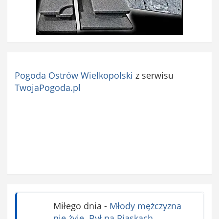
Pogoda Ostrów Wielkopolski
z serwisu
TwojaPogoda.pl
Miłego dnia
-
Młody mężczyzna
nie żyje. Był na Piaskach