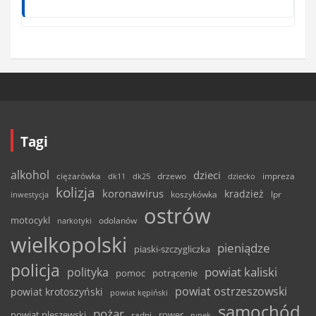
Tagi
alkohol
dzieci
ciężarówka
drzewo
dk11
dk25
dziecko
impreza
kolizja
koronawirus
kradzież
inwestycja
koszykówka
lpr
ostrów
motocykl
odolanów
narkotyki
wielkopolski
pieniądze
piaski-szczygliczka
policja
powiat kaliski
polityka
pomoc
potrącenie
powiat ostrzeszowski
powiat krotoszyński
powiat kępiński
samochód
pożar
powiat pleszewski
rower
radni
rynek