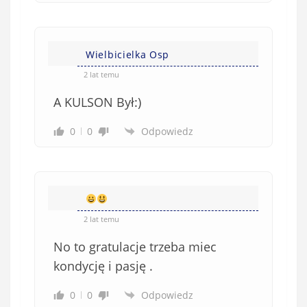
ą
z
k
Wielbicielka Osp
o
w
2 lat temu
e
A KULSON Był:)
)
0
0
Odpowiedz
2 lat temu
No to gratulacje trzeba miec
kondycję i pasję .
0
0
Odpowiedz