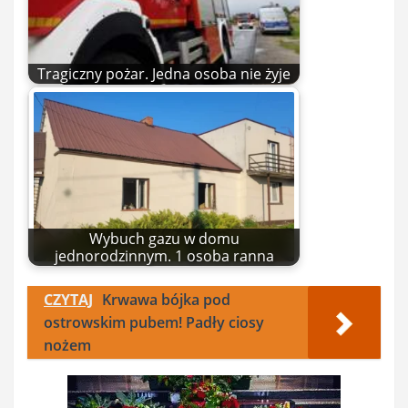
Tragiczny pożar. Jedna osoba nie żyje
Wybuch gazu w domu
jednorodzinnym. 1 osoba ranna
CZYTAJ
Krwawa bójka pod
ostrowskim pubem! Padły ciosy
nożem