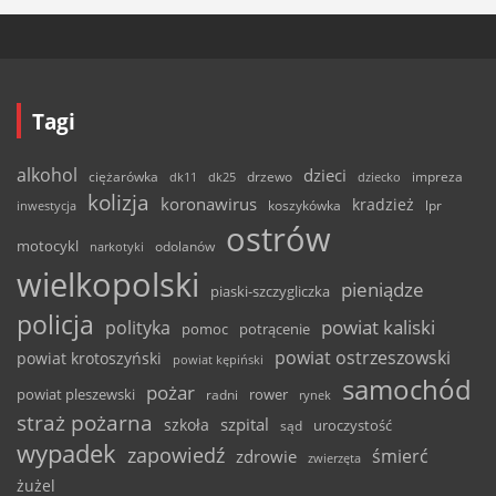
Tagi
alkohol
dzieci
ciężarówka
drzewo
dk11
dk25
dziecko
impreza
kolizja
koronawirus
kradzież
inwestycja
koszykówka
lpr
ostrów
motocykl
odolanów
narkotyki
wielkopolski
pieniądze
piaski-szczygliczka
policja
powiat kaliski
polityka
pomoc
potrącenie
powiat ostrzeszowski
powiat krotoszyński
powiat kępiński
samochód
pożar
powiat pleszewski
rower
radni
rynek
straż pożarna
szpital
szkoła
uroczystość
sąd
wypadek
zapowiedź
śmierć
zdrowie
zwierzęta
żużel