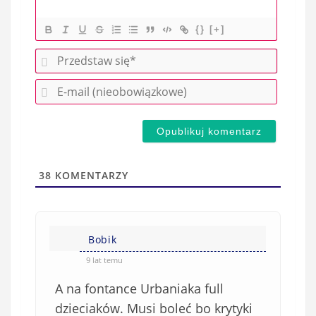
{}
[+]
P
r
E
z
-
e
m
d
a
s
i
t
l
a
38
KOMENTARZY
(
w
n
s
i
i
e
Bobik
ę
o
*
9 lat temu
b
A na fontance Urbaniaka full
o
w
dzieciaków. Musi boleć bo krytyki