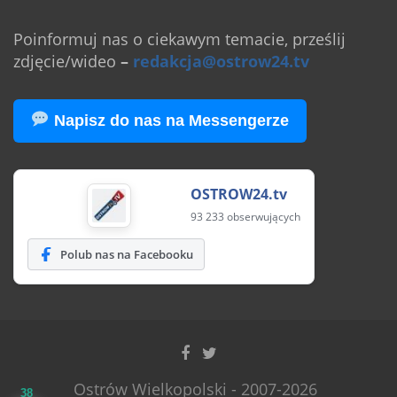
Poinformuj nas o ciekawym temacie, prześlij
zdjęcie/wideo
–
redakcja@ostrow24.tv
Napisz do nas na Messengerze
OSTROW24.tv
93 233 obserwujących
Polub nas na Facebooku
Ostrów Wielkopolski - 2007-2026
38