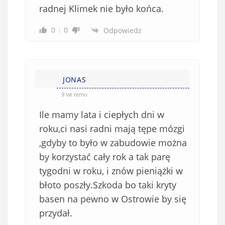
i
radnej Klimek nie było końca.
ą
z
0
0
Odpowiedz
k
o
w
e
JONAS
)
9 lat temu
Ile mamy lata i ciepłych dni w
roku,ci nasi radni mają tępe mózgi
,gdyby to było w zabudowie można
by korzystać cały rok a tak parę
tygodni w roku, i znów pieniążki w
błoto poszły.Szkoda bo taki kryty
basen na pewno w Ostrowie by się
przydał.