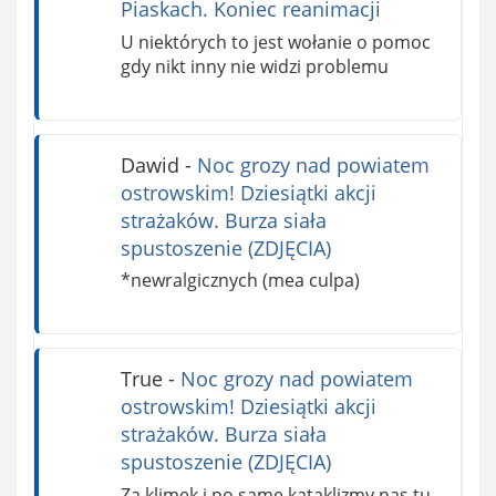
Piaskach. Koniec reanimacji
U niektórych to jest wołanie o pomoc
gdy nikt inny nie widzi problemu
Dawid
-
Noc grozy nad powiatem
ostrowskim! Dziesiątki akcji
strażaków. Burza siała
spustoszenie (ZDJĘCIA)
*newralgicznych (mea culpa)
True
-
Noc grozy nad powiatem
ostrowskim! Dziesiątki akcji
strażaków. Burza siała
spustoszenie (ZDJĘCIA)
Za klimek i po same kataklizmy nas tu