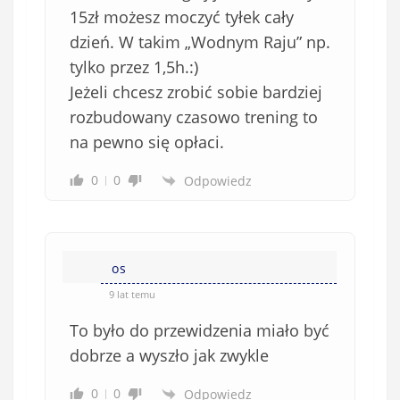
15zł możesz moczyć tyłek cały
dzień. W takim „Wodnym Raju” np.
tylko przez 1,5h.:)
Jeżeli chcesz zrobić sobie bardziej
rozbudowany czasowo trening to
na pewno się opłaci.
0
0
Odpowiedz
os
9 lat temu
To było do przewidzenia miało być
dobrze a wyszło jak zwykle
0
0
Odpowiedz