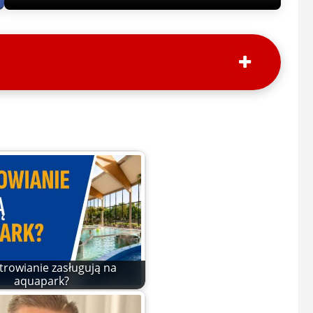
trowianie zasługują na
aquapark?