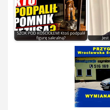
SZOK POD KOŚCIOŁEM! Ktoś podpalił
figurę sakralną?
Jes