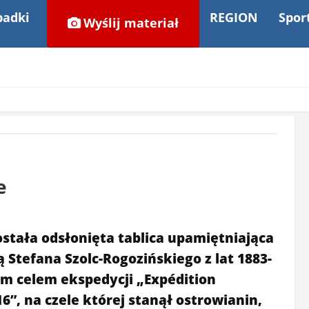
adki
REGION
Spor
Wyślij materiał
e
ostała odsłonięta tablica upamiętniająca
Stefana Szolc-Rogozińskiego z lat 1883-
ym celem ekspedycji „Expédition
6”, na czele której stanął ostrowianin,