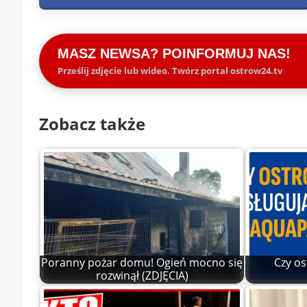
MASZ NEWSA? POINFORMUJ NAS!
Prześlij zdjęcie lub wideo. Twórz portal ostrow24.tv
Zobacz także
Poranny pożar domu! Ogień mocno się
Czy os
rozwinął (ZDJĘCIA)