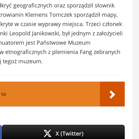
kryć geograficznych oraz sporządził słownik
strowianin Klemens Tomczek sporządził mapy,
dkryte w czasie wyprawy miejsca. Trzeci członek
i Leopold Janikowski, był jednym z założycieli
tynuatorem jest Państwowe Muzeum
ów etnograficznych z plemienia Fang zebranych
iej tegoż muzeum.
 to
X (Twitter)