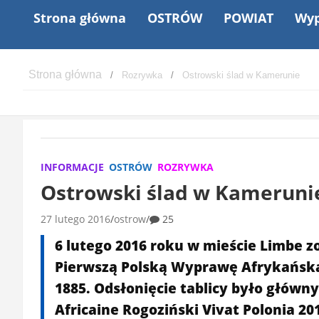
Strona główna
OSTRÓW
POWIAT
Wyp
Rozrywka
Ostrowski ślad w Kamerunie
INFORMACJE
OSTRÓW
ROZRYWKA
Ostrowski ślad w Kameruni
27 lutego 2016
ostrow
25
6 lutego 2016 roku w mieście Limbe z
Pierwszą Polską Wyprawę Afrykańską 
1885. Odsłonięcie tablicy było główn
Africaine Rogoziński Vivat Polonia 201