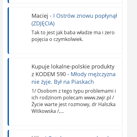
Maciej
-
I Ostrów znowu popłynął
(ZDJĘCIA)
Tak to jest jak baba władze ma i zero
pojęcia o czymkolwiek.
Kupuje lokalne-polskie produkty
z KODEM 590
-
Młody mężczyzna
nie żyje. Był na Piaskach
1/ Osobom z tego typu problemami i
ich rodzinom polecam www.zwjr.pl /
Życie warte jest rozmowy, dr Halszka
Witkowska /,…