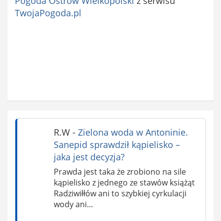
Pogoda Ostrów Wielkopolski
z serwisu
TwojaPogoda.pl
R.W
-
Zielona woda w Antoninie.
Sanepid sprawdził kąpielisko –
jaka jest decyzja?
Prawda jest taka że zrobiono na sile
kąpielisko z jednego ze stawów książąt
Radziwiłłów ani to szybkiej cyrkulacji
wody ani…