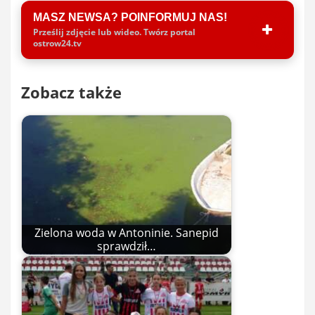
MASZ NEWSA? POINFORMUJ NAS!
Prześlij zdjęcie lub wideo. Twórz portal
ostrow24.tv
Zobacz także
Zielona woda w Antoninie. Sanepid
sprawdził…