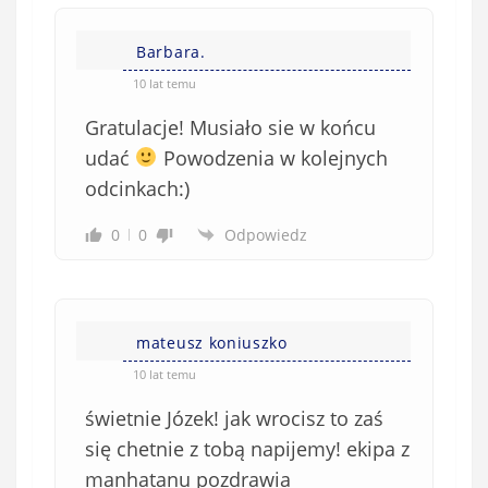
Barbara.
10 lat temu
Gratulacje! Musiało sie w końcu
udać
Powodzenia w kolejnych
odcinkach:)
0
0
Odpowiedz
mateusz koniuszko
10 lat temu
świetnie Józek! jak wrocisz to zaś
się chetnie z tobą napijemy! ekipa z
manhatanu pozdrawia