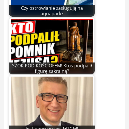
Czy ostrowianie zasługują na
aquapark?
SZOK POD KOŚCIOŁEM! Ktoś podpalił
figurę sakralną?
Jest nowy prezes MZGM!