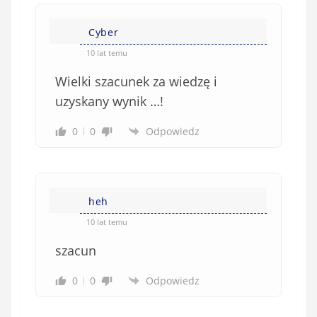
Cyber
10 lat temu
Wielki szacunek za wiedzę i
uzyskany wynik …!
0
0
Odpowiedz
heh
10 lat temu
szacun
0
0
Odpowiedz