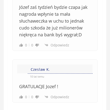
b
Józef zaś tydzień bydzie czapa jak
o
w
nagroda wpłynie ta mała
i
słuchaweczka w uchu to jednak
ą
cudo szkoda że już milionerów
z
niękręca na bank byś wygrał;D
k
o
0
0
Odpowiedz
w
e
)
Czeslaw K.
10 lat temu
GRATULACJE Jozef !
0
0
Odpowiedz