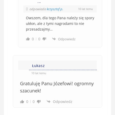
...
odpowiada
krzysztof p.
10 lat temu
Owszem, dla tego Pana należy się spory
ukłon, ale z tymi nagrodami to nie
przesadzajmy…
0
0
Odpowiedz
Łukasz
10 lat temu
Gratuluję Panu Józefowi! ogromny
szacunek!
0
0
Odpowiedz