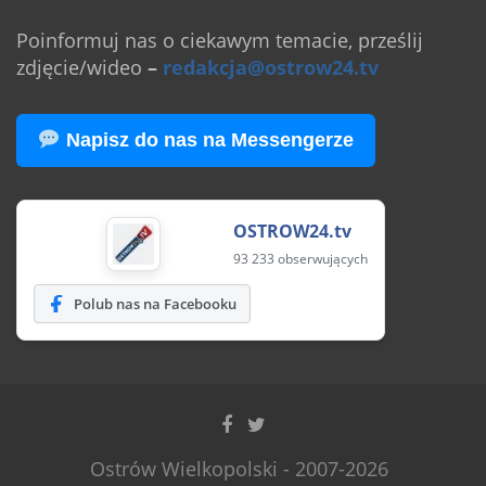
Poinformuj nas o ciekawym temacie, prześlij
zdjęcie/wideo
–
redakcja@ostrow24.tv
Napisz do nas na Messengerze
OSTROW24.tv
93 233 obserwujących
Polub nas na Facebooku
Ostrów Wielkopolski - 2007-2026