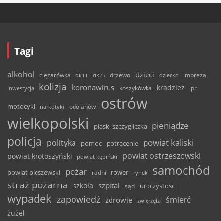
Tagi
alkohol
dzieci
ciężarówka
drzewo
dk11
dk25
dziecko
impreza
kolizja
koronawirus
kradzież
inwestycja
koszykówka
lpr
ostrów
motocykl
odolanów
narkotyki
wielkopolski
pieniądze
piaski-szczygliczka
policja
powiat kaliski
polityka
pomoc
potrącenie
powiat ostrzeszowski
powiat krotoszyński
powiat kępiński
samochód
pożar
powiat pleszewski
rower
radni
rynek
straż pożarna
szpital
szkoła
uroczystość
sąd
wypadek
zapowiedź
śmierć
zdrowie
zwierzęta
żużel