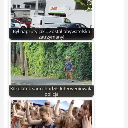
Był napruty jak... Został obywatelsko
zatrzymany!
Kilkulatek sam chodził. Interweniowała
policja