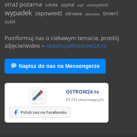
straż pożarna
szpital
szkoła
uroczystość
sąd
wypadek
zapowiedź
śmierć
zdrowie
zwierzęta
żużel
Poinformuj nas o ciekawym temacie, prześlij
zdjęcie/wideo
–
redakcja@ostrow24.tv
Napisz do nas na Messengerze
OSTROW24.tv
93 233 obserwujących
Polub nas na Facebooku