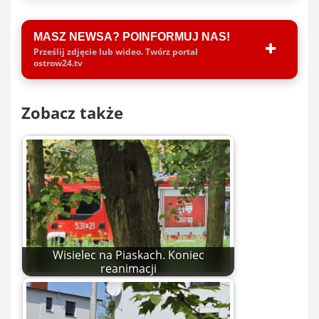
MASZ NEWSA? POINFORMUJ NAS!
Prześlij zdjęcie lub wideo. Twórz portal
ostrow24.tv
Zobacz także
Wisielec na Piaskach. Koniec
reanimacji