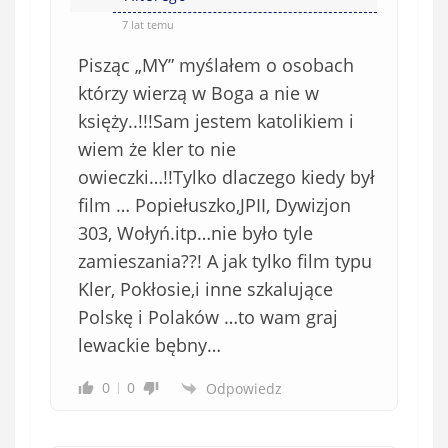
o
*
7 lat temu
b
Pisząc „MY” myślałem o osobach
o
w
którzy wierzą w Boga a nie w
i
księży..!!!Sam jestem katolikiem i
ą
wiem że kler to nie
z
owieczki…!!Tylko dlaczego kiedy był
k
film … Popiełuszko,JPII, Dywizjon
o
303, Wołyń.itp…nie było tyle
w
e
zamieszania??! A jak tylko film typu
)
Kler, Pokłosie,i inne szkalujące
Polskę i Polaków …to wam graj
lewackie bębny…
0
0
Odpowiedz