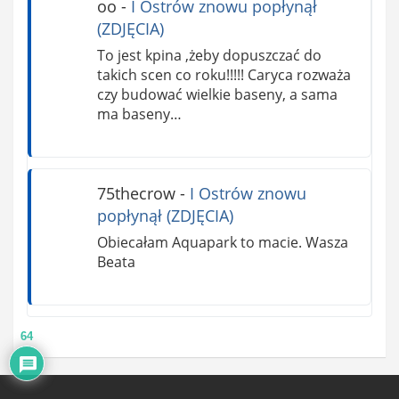
oo
-
I Ostrów znowu popłynął
(ZDJĘCIA)
To jest kpina ,żeby dopuszczać do
takich scen co roku!!!!! Caryca rozważa
czy budować wielkie baseny, a sama
ma baseny…
75thecrow
-
I Ostrów znowu
popłynął (ZDJĘCIA)
Obiecałam Aquapark to macie. Wasza
Beata
64