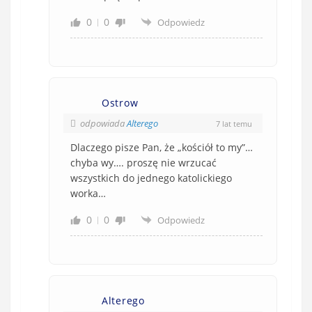
0
0
Odpowiedz
Ostrow
odpowiada
Alterego
7 lat temu
Dlaczego pisze Pan, że „kościół to my”…
chyba wy…. proszę nie wrzucać
wszystkich do jednego katolickiego
worka…
0
0
Odpowiedz
Alterego