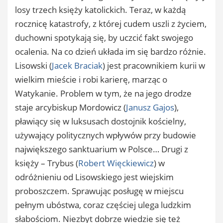
losy trzech księży katolickich. Teraz, w każdą
rocznicę katastrofy, z której cudem uszli z życiem,
duchowni spotykają się, by uczcić fakt swojego
ocalenia. Na co dzień układa im się bardzo różnie.
Lisowski (
Jacek Braciak
) jest pracownikiem kurii w
wielkim mieście i robi karierę, marząc o
Watykanie. Problem w tym, że na jego drodze
staje arcybiskup Mordowicz (
Janusz Gajos
),
pławiący się w luksusach dostojnik kościelny,
używający politycznych wpływów przy budowie
największego sanktuarium w Polsce… Drugi z
księży – Trybus (
Robert Więckiewicz
) w
odróżnieniu od Lisowskiego jest wiejskim
proboszczem. Sprawując posługę w miejscu
pełnym ubóstwa, coraz częściej ulega ludzkim
słabościom. Niezbyt dobrze wiedzie się też