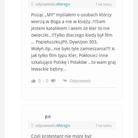
odpowiada
Alterego
7 lat temu
Pisząc „MY” myślałem o osobach którzy
wierzą w Boga a nie w księży..!!!Sam
jestem katolikiem i wiem że kler to nie
owieczki…!!Tylko dlaczego kiedy był film
… Popiełuszko,JPII, Dywizjon 303,
Wołyń.itp…nie było tyle zamieszania??! A
jak tylko film typu Kler, Pokłosie,i inne
szkalujące Polskę i Polaków …to wam graj
lewackie bębny…
0
0
Odpowiedz
po
odpowiada
Alterego
7 lat temu
Czyli protestant nie może być