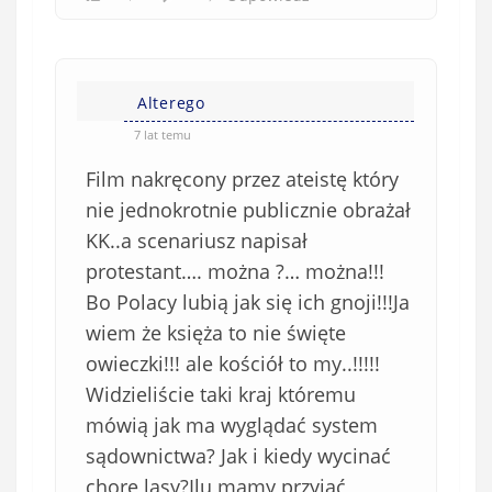
Alterego
7 lat temu
Film nakręcony przez ateistę który
nie jednokrotnie publicznie obrażał
KK..a scenariusz napisał
protestant…. można ?… można!!!
Bo Polacy lubią jak się ich gnoji!!!Ja
wiem że księża to nie święte
owieczki!!! ale kościół to my..!!!!!
Widzieliście taki kraj któremu
mówią jak ma wyglądać system
sądownictwa? Jak i kiedy wycinać
chore lasy?Ilu mamy przyjąć