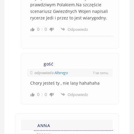
prawdziwym Polakiem.Na szczęście
scenariusz Gwiezdnych Wojen napisali
rycerze Jedi i przez to jest wiarygodny.
0
0
Odpowiedz
gość
odpowiada
Alterego
7 lat temu
Chory jesteś ty , nie lasy hahahaha
0
0
Odpowiedz
ANNA