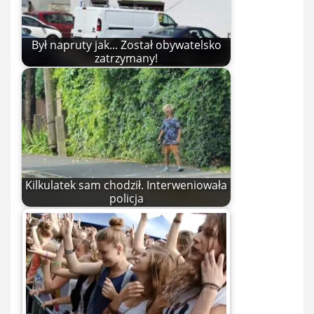
Był napruty jak... Został obywatelsko
zatrzymany!
Kilkulatek sam chodził. Interweniowała
policja