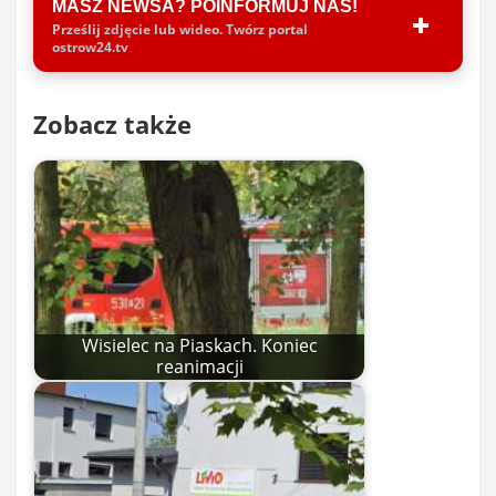
MASZ NEWSA? POINFORMUJ NAS!
Prześlij zdjęcie lub wideo. Twórz portal
ostrow24.tv
Zobacz także
Wisielec na Piaskach. Koniec
reanimacji