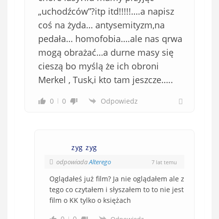
„uchodźców”?itp itd!!!!!….a napisz
coś na żyda… antysemityzm,na
pedała… homofobia….ale nas qrwa
mogą obrażać…a durne masy się
cieszą bo myślą że ich obroni
Merkel , Tusk,i kto tam jeszcze…..
0
0
Odpowiedz
zyg zyg
odpowiada
Alterego
7 lat temu
Oglądałeś już film? Ja nie oglądałem ale z
tego co czytałem i słyszałem to to nie jest
film o KK tylko o księżach
0
0