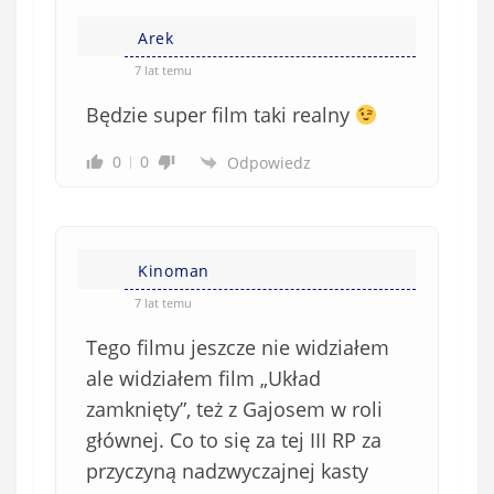
Arek
7 lat temu
Będzie super film taki realny
0
0
Odpowiedz
Kinoman
7 lat temu
Tego filmu jeszcze nie widziałem
ale widziałem film „Układ
zamknięty”, też z Gajosem w roli
głównej. Co to się za tej III RP za
przyczyną nadzwyczajnej kasty