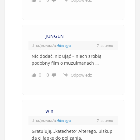
Odpowiedz
JUNGEN
odpowiada
Alterego
7 lat temu
Nic dodać, nic ująć – niech zrobią
podobny film o muzułmanach …
0
0
Odpowiedz
win
odpowiada
Alterego
7 lat temu
Gratuluję, „katecheto” Alterego. Biskup
da ci łapkę do polizania.