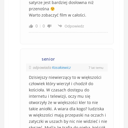
satyrze jest bardziej dosłowna niż
przenośna
Warto zobaczyć film w całości.
0
0
Odpowiedz
senior
odpowiada
Kosakiewicz
7 lat temu
Dzisiejszy niewierzący to w większości
człowiek który wierzył i chodził do
kościoła. W czasach dostępu do
internetu i telewizji, oczy mu się
otworzyły że w większości kler to nie
takie aniołki. A wiara dla kogo? ludziska
w większości mają przepaski na oczach i
zatyczki w uszach by nic nie widzieć i nie
słyszeć. Myślą że trafią do nieba, kościół