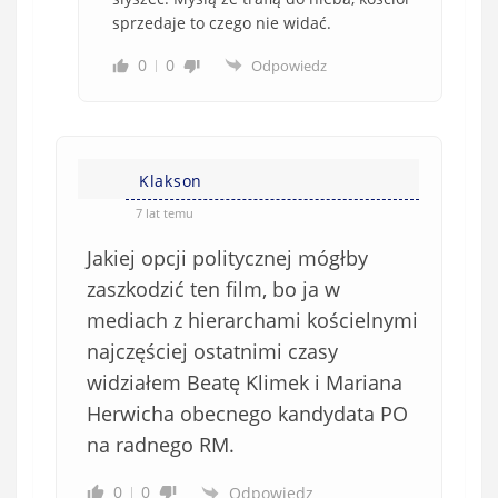
sprzedaje to czego nie widać.
0
0
Odpowiedz
Klakson
7 lat temu
Jakiej opcji politycznej mógłby
zaszkodzić ten film, bo ja w
mediach z hierarchami kościelnymi
najczęściej ostatnimi czasy
widziałem Beatę Klimek i Mariana
Herwicha obecnego kandydata PO
na radnego RM.
0
0
Odpowiedz