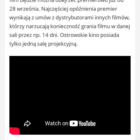
28 września. Najczęściej opóźnienia premier
wynikają z umów z dystrybutorami innych filmów,
którzy narzucają konieczność grania filmu w danej
sali przez np. 14 dni. Ostrowskie kino posiada
tylko jedną salę projekcyjną.