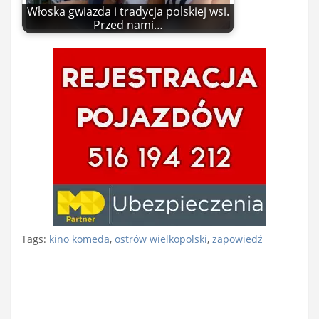
Włoska gwiazda i tradycja polskiej wsi.
Przed nami…
Tags:
kino komeda
,
ostrów wielkopolski
,
zapowiedź
Nawigacja
wpisu