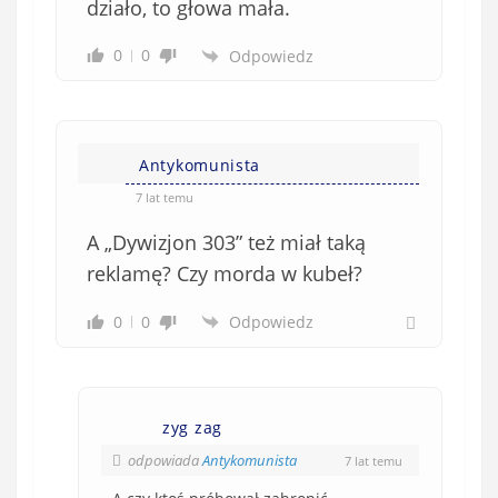
działo, to głowa mała.
0
0
Odpowiedz
Antykomunista
7 lat temu
A „Dywizjon 303” też miał taką
reklamę? Czy morda w kubeł?
0
0
Odpowiedz
zyg zag
odpowiada
Antykomunista
7 lat temu