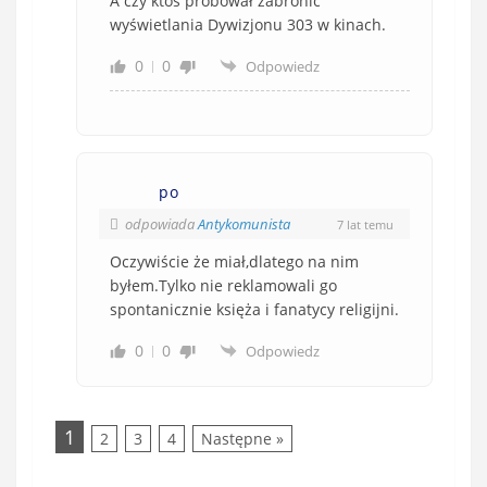
A czy ktoś próbował zabronić
wyświetlania Dywizjonu 303 w kinach.
0
0
Odpowiedz
po
odpowiada
Antykomunista
7 lat temu
Oczywiście że miał,dlatego na nim
byłem.Tylko nie reklamowali go
spontanicznie księża i fanatycy religijni.
0
0
Odpowiedz
1
2
3
4
Następne »