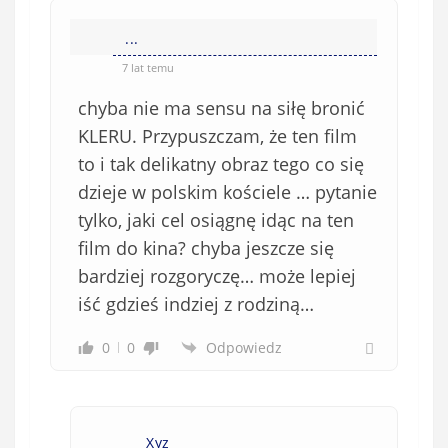
...
7 lat temu
chyba nie ma sensu na siłę bronić
KLERU. Przypuszczam, że ten film
to i tak delikatny obraz tego co się
dzieje w polskim kościele … pytanie
tylko, jaki cel osiągnę idąc na ten
film do kina? chyba jeszcze się
bardziej rozgoryczę… może lepiej
iść gdzieś indziej z rodziną…
0
0
Odpowiedz
Xyz