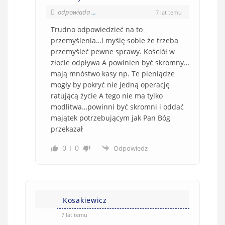
odpowiada
...
7 lat temu
Trudno odpowiedzieć na to
przemyślenia…l myślę sobie że trzeba
przemyśleć pewne sprawy. Kościół w
złocie odpływa A powinien być skromny…
mają mnóstwo kasy np. Te pieniądze
mogły by pokryć nie jedną operację
ratującą życie A tego nie ma tylko
modlitwa…powinni być skromni i oddać
majątek potrzebującym jak Pan Bóg
przekazał
0
0
Odpowiedz
Kosakiewicz
7 lat temu