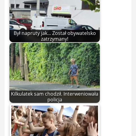
Był napruty jak... Został obywatelsko
zatrzymany!
Kilkulatek sam chodził. Interweniowała
policja