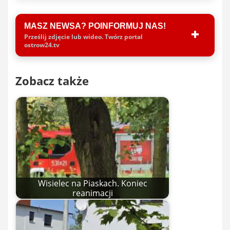
MASZ NEWSA? POINFORMUJ NAS!
Prześlij zdjęcie lub wideo. Twórz portal
ostrow24.tv
Zobacz także
Wisielec na Piaskach. Koniec
reanimacji