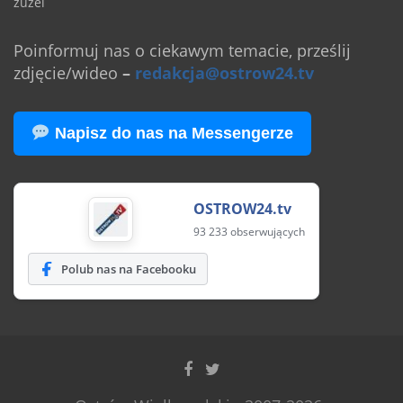
żużel
Poinformuj nas o ciekawym temacie, prześlij
zdjęcie/wideo
–
redakcja@ostrow24.tv
Napisz do nas na Messengerze
OSTROW24.tv
93 233 obserwujących
Polub nas na Facebooku