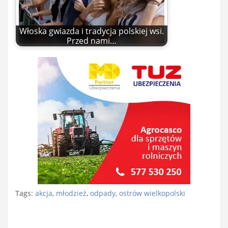
Włoska gwiazda i tradycja polskiej wsi.
Przed nami…
Tags:
akcja
,
młodzież
,
odpady
,
ostrów wielkopolski
Nawigacja
wpisu