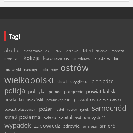
Tagi
alkohol
dzieci
ciężarówka
drzewo
dk11
dk25
dziecko
impreza
kolizja
koronawirus
kradzież
inwestycja
koszykówka
lpr
ostrów
motocykl
odolanów
narkotyki
wielkopolski
pieniądze
piaski-szczygliczka
policja
powiat kaliski
polityka
pomoc
potrącenie
powiat ostrzeszowski
powiat krotoszyński
powiat kępiński
samochód
pożar
powiat pleszewski
rower
radni
rynek
straż pożarna
szpital
szkoła
uroczystość
sąd
wypadek
zapowiedź
śmierć
zdrowie
zwierzęta