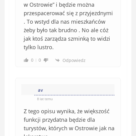
i
w Ostrowie” i będzie można
ą
przespacerować się z przyjezdnymi
z
. To wstyd dla nas mieszkańców
k
żeby było tak brudno . No ale cóż
o
jak ktoś zarządza szminką to widzi
w
e
tylko lustro.
)
0
0
Odpowiedz
av
8 lat temu
Z tego opisu wynika, że większość
funkcji przydatna będzie dla
turystów, których w Ostrowie jak na