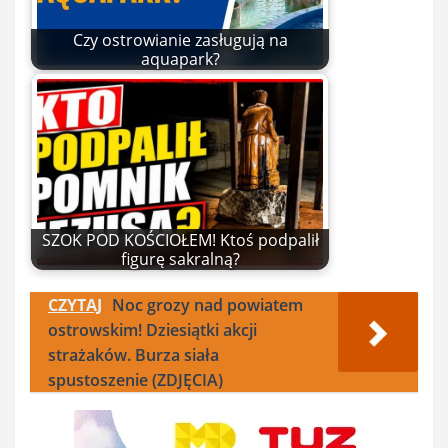
Czy ostrowianie zasługują na
aquapark?
SZOK POD KOŚCIOŁEM! Ktoś podpalił
figurę sakralną?
CZYTAJ
Noc grozy nad powiatem
ostrowskim! Dziesiątki akcji
strażaków. Burza siała
spustoszenie (ZDJĘCIA)