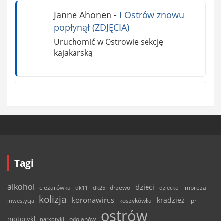
Janne Ahonen
-
I Ostrów znowu
popłynął (ZDJĘCIA)
Uruchomić w Ostrowie sekcję
kajakarską
Tagi
alkohol
dzieci
ciężarówka
drzewo
dk11
dk25
dziecko
impreza
kolizja
koronawirus
kradzież
inwestycja
koszykówka
lpr
ostrów
motocykl
odolanów
narkotyki