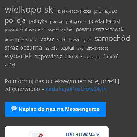
wielkopolski
pieniądze
piaski-szczygliczka
policja
powiat kaliski
polityka
pomoc
potrącenie
powiat ostrzeszowski
powiat krotoszyński
powiat kępiński
samochód
pożar
powiat pleszewski
rower
radni
rynek
straż pożarna
szpital
szkoła
uroczystość
sąd
wypadek
zapowiedź
śmierć
zdrowie
zwierzęta
żużel
Poinformuj nas o ciekawym temacie, prześlij
zdjęcie/wideo
–
redakcja@ostrow24.tv
Napisz do nas na Messengerze
OSTROW24.tv