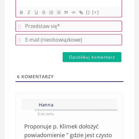
{}
[+]
P
r
E
z
-
e
m
d
a
s
i
t
l
a
6
KOMENTARZY
(
w
n
s
i
i
e
Hanna
ę
o
*
8 lat temu
b
Proponuje p. Klimek dołożyć
o
w
powiadomienie ” gdzie jest czysto