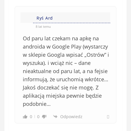
Ryś Ard
8 lat temu
Od paru lat czekam na apkę na
androida w Google Play (wystarczy
w sklepie Googla wpisać „Ostrów” i
wyszuka). i wciąż nic – dane
nieaktualne od paru lat, a na fejsie
informują, że uruchomią wkrótce…
Jakoś doczekać się nie mogę. Z
aplikacją miejska pewnie będzie
podobnie…
0
0
Odpowiedz