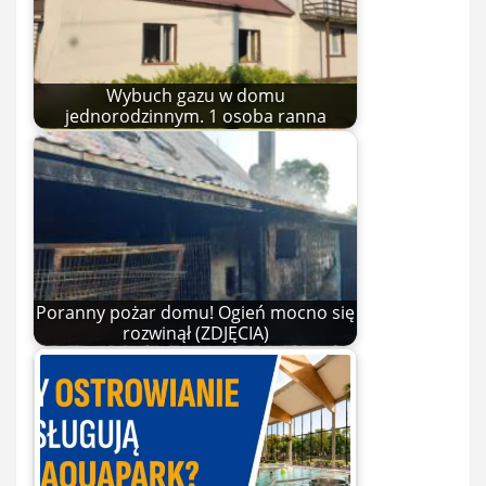
Wybuch gazu w domu
jednorodzinnym. 1 osoba ranna
Poranny pożar domu! Ogień mocno się
rozwinął (ZDJĘCIA)