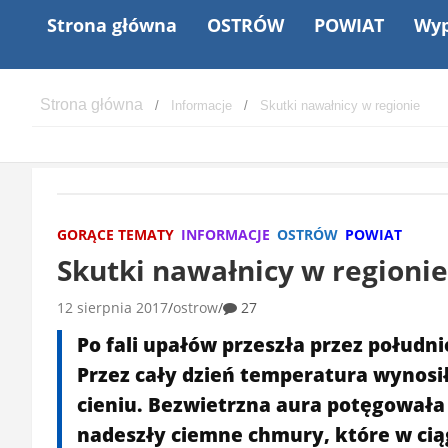
Strona główna
OSTRÓW
POWIAT
Wyp
Informacje
Skutki nawałnicy w regionie
GORĄCE TEMATY
INFORMACJE
OSTRÓW
POWIAT
Skutki nawałnicy w regionie
12 sierpnia 2017
ostrow
27
Po fali upałów przeszła przez połud
Przez cały dzień temperatura wynosił
cieniu. Bezwietrzna aura potęgowała 
nadeszły ciemne chmury, które w ciąg