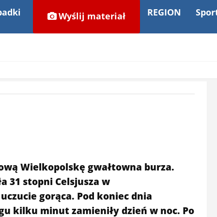
adki
REGION
Spor
Wyślij materiał
niową Wielkopolskę gwałtowna burza.
a 31 stopni Celsjusza w
uczucie gorąca. Pod koniec dnia
u kilku minut zamieniły dzień w noc. Po