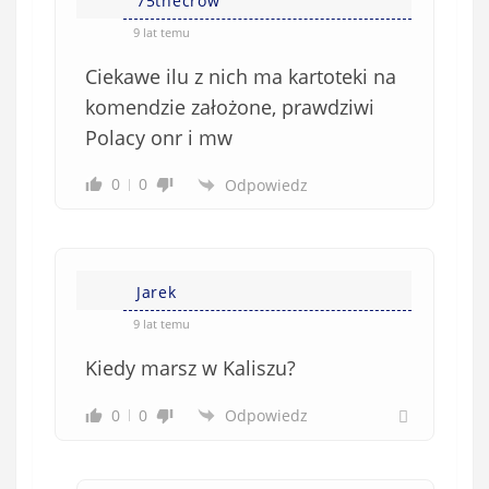
75thecrow
9 lat temu
Ciekawe ilu z nich ma kartoteki na
komendzie założone, prawdziwi
Polacy onr i mw
0
0
Odpowiedz
Jarek
9 lat temu
Kiedy marsz w Kaliszu?
0
0
Odpowiedz