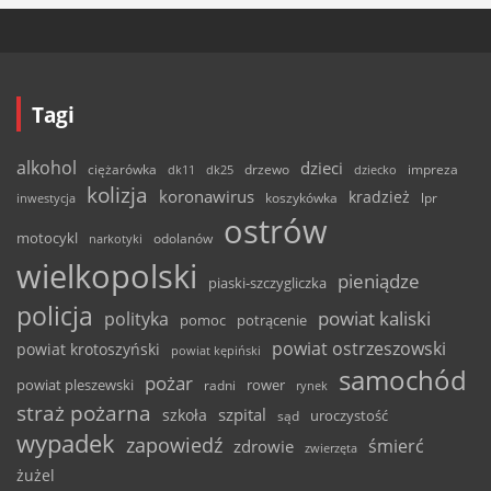
Tagi
alkohol
dzieci
ciężarówka
drzewo
dk11
dk25
dziecko
impreza
kolizja
koronawirus
kradzież
inwestycja
koszykówka
lpr
ostrów
motocykl
odolanów
narkotyki
wielkopolski
pieniądze
piaski-szczygliczka
policja
powiat kaliski
polityka
pomoc
potrącenie
powiat ostrzeszowski
powiat krotoszyński
powiat kępiński
samochód
pożar
powiat pleszewski
rower
radni
rynek
straż pożarna
szpital
szkoła
uroczystość
sąd
wypadek
zapowiedź
śmierć
zdrowie
zwierzęta
żużel