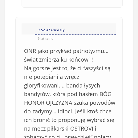
zszokowany
9 lat temu
ONR jako przykład patriotyzmu…
świat zmierza ku końcowi !
Najgorsze jest to, że ci faszyści są
nie potępiani a wręcz
gloryfikowani…. banda łysych
bandytów, która pod hasłem BÓG
HONOR OJCZYZNA szuka powodów
do zadymy… idioci. Jeśli ktoś chce
ich bronić to proponuję wybrać się
na mecz piłkarski OSTROVI i
zobaczyć co ci „prawdziwi” polacy