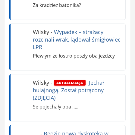
Za kradzież batonika?
Wilsky
-
Wypadek – strażacy
rozcinali wrak, lądował śmigłowiec
LPR
Płewiym że łostro poszły oba jeźdźcy
Wilsky
-
Jechał
AKTUALIZACJA
hulajnogą. Został potrącony
(ZDJĘCIA)
Se pojechały oba ......
....
-
Będzie nowa dyskoteka w