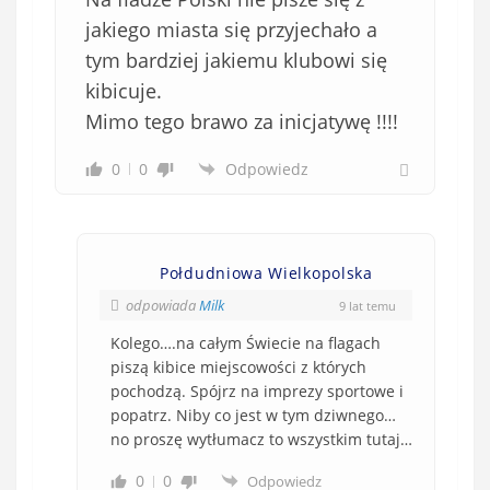
jakiego miasta się przyjechało a
tym bardziej jakiemu klubowi się
kibicuje.
Mimo tego brawo za inicjatywę !!!!
0
0
Odpowiedz
Połdudniowa Wielkopolska
odpowiada
Milk
9 lat temu
Kolego….na całym Świecie na flagach
piszą kibice miejscowości z których
pochodzą. Spójrz na imprezy sportowe i
popatrz. Niby co jest w tym dziwnego…
no proszę wytłumacz to wszystkim tutaj…
0
0
Odpowiedz