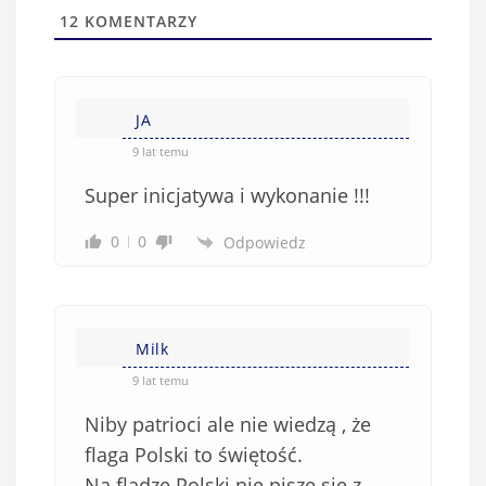
l
a
12
KOMENTARZY
(
w
n
s
i
i
e
JA
ę
o
*
9 lat temu
b
Super inicjatywa i wykonanie !!!
o
w
0
0
Odpowiedz
i
ą
z
k
Milk
o
w
9 lat temu
e
Niby patrioci ale nie wiedzą , że
)
flaga Polski to świętość.
Na fladze Polski nie pisze się z