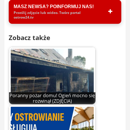
MASZ NEWSA? POINFORMUJ NAS!
Prześlij zdjęcie lub wideo. Twórz portal
ostrow24.tv
Zobacz także
Poranny pożar domu! Ogień mocno się
rozwinął (ZDJĘCIA)