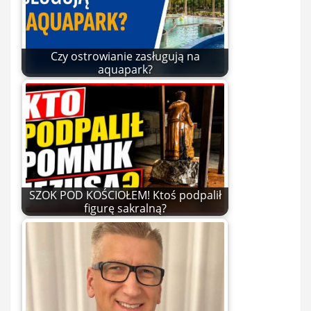
Czy ostrowianie zasługują na
aquapark?
SZOK POD KOŚCIOŁEM! Ktoś podpalił
figurę sakralną?