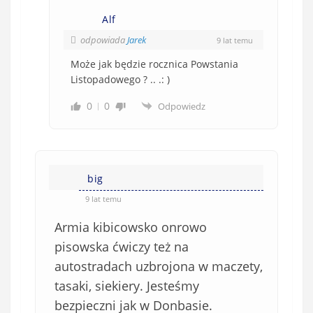
Alf
odpowiada
Jarek
9 lat temu
Może jak będzie rocznica Powstania
Listopadowego ? .. .: )
0
0
Odpowiedz
big
9 lat temu
Armia kibicowsko onrowo
pisowska ćwiczy też na
autostradach uzbrojona w maczety,
tasaki, siekiery. Jesteśmy
bezpieczni jak w Donbasie.