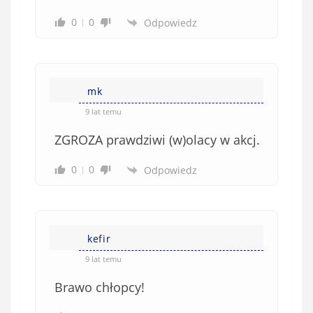
0
0
Odpowiedz
mk
9 lat temu
ZGROZA prawdziwi (w)olacy w akcj.
0
0
Odpowiedz
kefir
9 lat temu
Brawo chłopcy!