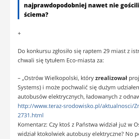
najprawdopodobniej nawet nie gościl
ściema?
+
Do konkursu zgłosiło się raptem 29 miast z is
chwali się tytułem Eco-miasta za:
– „Ostrów Wielkopolski, który
zrealizował
proj
Systems) i może pochwalić się dużym udział
autobusów elektrycznych, ładowanych z odnawia
http://www.teraz-srodowisko.pl/aktualnosci
2731.html
Komentarz: Czy ktoś z Państwa widział już w O
widział ktokolwiek autobusy elektryczne? No p