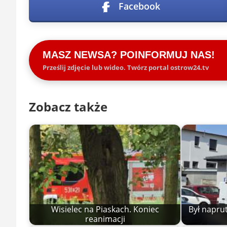
Facebook
MASZ NEWSA? POINFORMUJ NAS!
Prześlij zdjęcie lub wideo. Twórz portal ostrow24.tv
Zobacz także
Wisielec na Piaskach. Koniec
Był naprut
reanimacji