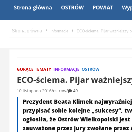
Strona główna
OSTRÓW
POWIAT
Wyp
Informacje
ECO-ściema. Pijar ważniejszy o
GORĄCE TEMATY
INFORMACJE
OSTRÓW
ECO-ściema. Pijar ważniejs
10 listopada 2016
ostrow
49
Prezydent Beata Klimek najwyraźniej
przypisać sobie kolejne „sukcesy”, t
ogłosiła, że Ostrów Wielkopolski jes
zauważone przez jury zwołane przez 