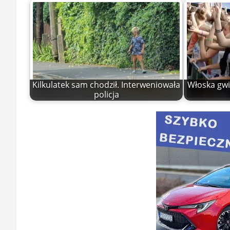
Kilkulatek sam chodził. Interweniowała
Włoska gwia
policja