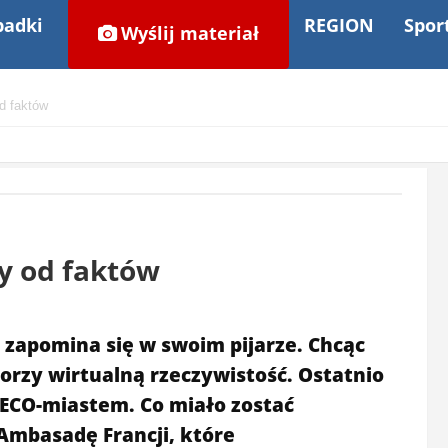
adki
REGION
Spor
Wyślij materiał
d faktów
zy od faktów
 zapomina się w swoim pijarze. Chcąc
worzy wirtualną rzeczywistość. Ostatnio
t ECO-miastem. Co miało zostać
Ambasadę Francji, które