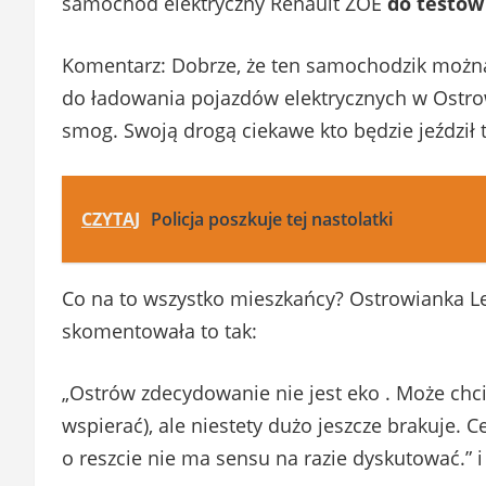
samochód elektryczny Renault ZOE
do testów
Komentarz: Dobrze, że ten samochodzik możn
do ładowania pojazdów elektrycznych w Ostrow
smog. Swoją drogą ciekawe kto będzie jeźdz
CZYTAJ
Policja poszkuje tej nastolatki
Co na to wszystko mieszkańcy? Ostrowianka L
skomentowała to tak:
„Ostrów zdecydowanie nie jest eko . Może chcia
wspierać), ale niestety dużo jeszcze brakuje.
o reszcie nie ma sensu na razie dyskutować.” i