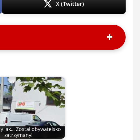
X (Twitter)
y jak... Został obywatelsko
zatrzymany!