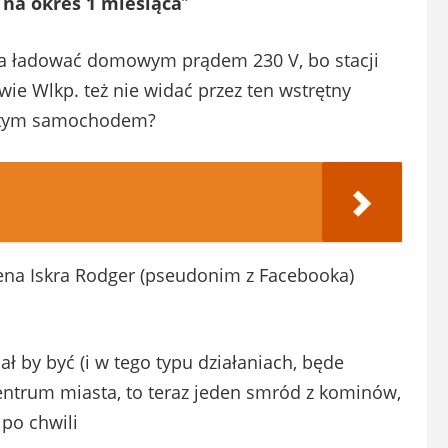
 na okres 1 miesiąca
”
a ładować domowym prądem 230 V, bo stacji
ie Wlkp. też nie widać przez ten wstrętny
ił tym samochodem?
ena Iskra Rodger (pseudonim z Facebooka)
ł by być (i w tego typu działaniach, będe
 Centrum miasta, to teraz jeden smród z kominów,
 po chwili