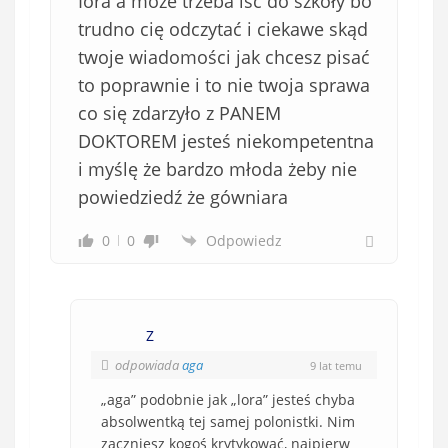
Iora a może trzeba iść do szkoły bo
trudno cię odczytać i ciekawe skąd
twoje wiadomości jak chcesz pisać
to poprawnie i to nie twoja sprawa
co się zdarzyło z PANEM
DOKTOREM jesteś niekompetentna
i myślę że bardzo młoda żeby nie
powiedziedź że gówniara
0
0
Odpowiedz
Z
odpowiada
aga
9 lat temu
„aga” podobnie jak „lora” jesteś chyba
absolwentką tej samej polonistki. Nim
zaczniesz kogoś krytykować, najpierw