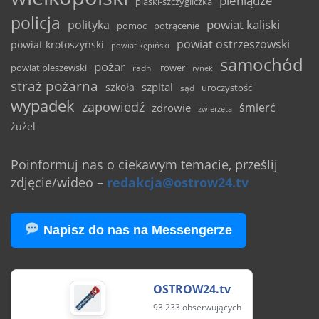
pieniądze
piaski-szczygliczka
policja
powiat kaliski
polityka
pomoc
potrącenie
powiat ostrzeszowski
powiat krotoszyński
powiat kępiński
samochód
pożar
powiat pleszewski
rower
radni
rynek
straż pożarna
szpital
szkoła
uroczystość
sąd
wypadek
zapowiedź
śmierć
zdrowie
zwierzęta
żużel
Poinformuj nas o ciekawym temacie, prześlij
zdjęcie/wideo
–
redakcja@ostrow24.tv
Napisz do nas na Messengerze
OSTROW24.tv
93 233 obserwujących