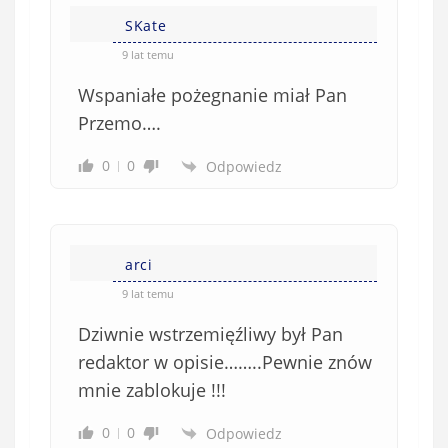
i
i
e
SKate
ę
o
*
9 lat temu
b
Wspaniałe pożegnanie miał Pan
o
w
Przemo….
i
0
0
Odpowiedz
ą
z
k
o
w
arci
e
9 lat temu
)
Dziwnie wstrzemięźliwy był Pan
redaktor w opisie……..Pewnie znów
mnie zablokuje !!!
0
0
Odpowiedz