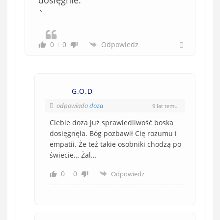
dosięgnie.
`
0
0
Odpowiedz
G.O.D
odpowiada
doza
9 lat temu
Ciebie doza już sprawiedliwość boska
dosięgnęła. Bóg pozbawił Cię rozumu i
empatii. Że też takie osobniki chodzą po
świecie… Żal…
0
0
Odpowiedz