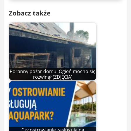
Zobacz także
Poranny pożar domu! Ogień mocno się
rozwinął (ZDJĘCIA)
Czy ostrowianie zasługują na