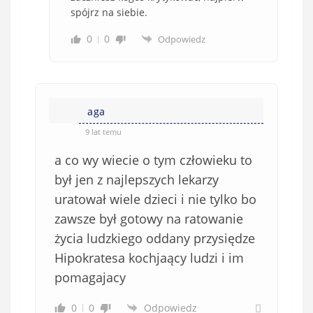
spójrz na siebie.
0
0
Odpowiedz
aga
9 lat temu
a co wy wiecie o tym człowieku to
był jen z najlepszych lekarzy
uratował wiele dzieci i nie tylko bo
zawsze był gotowy na ratowanie
życia ludzkiego oddany przysiędze
Hipokratesa kochjaący ludzi i im
pomagajacy
0
0
Odpowiedz