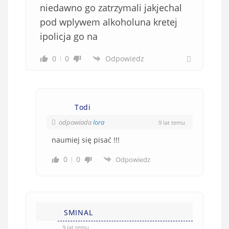
niedawno go zatrzymali jakjechal
pod wplywem alkoholuna kretej
ipolicja go na
0
0
Odpowiedz
Todi
odpowiada
lora
9 lat temu
naumiej się pisać !!!
0
0
Odpowiedz
SMINAL
9 lat temu