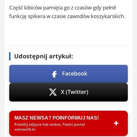
Część kibiców pamięta go z czasów gdy pełnił
funkcję spikera w czasie zawodów koszykarskich.
Udostępnij artykuł:
Facebook
X (Twitter)
MASZ NEWSA? POINFORMUJ NAS!
Prześlij zdjęcie lub wideo. Twórz portal
ostrow24.tv