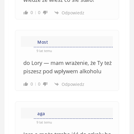
0
0
Odpowiedz
Most
9 lat temu
do Lory — mam wrażenie, że Ty też
piszesz pod wpływem alkoholu
0
0
Odpowiedz
aga
9 lat temu