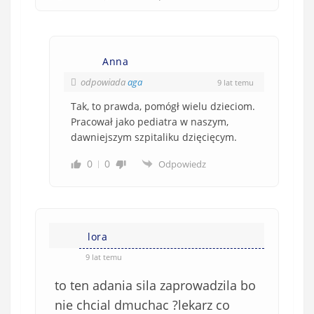
Anna
odpowiada
aga
9 lat temu
Tak, to prawda, pomógł wielu dzieciom.
Pracował jako pediatra w naszym,
dawniejszym szpitaliku dzięcięcym.
0
0
Odpowiedz
lora
9 lat temu
to ten adania sila zaprowadzila bo
nie chcial dmuchac ?lekarz co