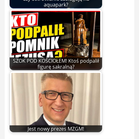
aquapark?
SZOK POD KOŚCIOŁEM! Ktoś podpalił
figurę sakralną?
Jest nowy prezes MZGM!