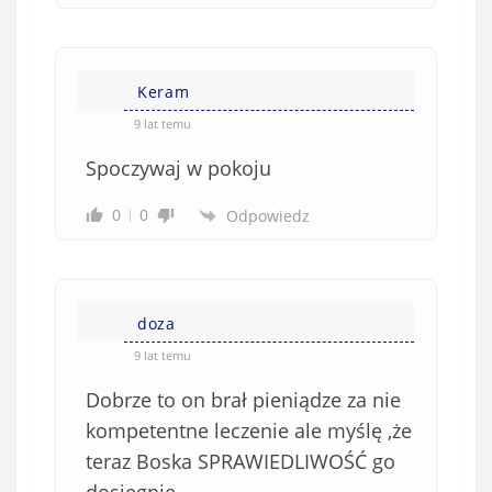
Keram
9 lat temu
Spoczywaj w pokoju
0
0
Odpowiedz
doza
9 lat temu
Dobrze to on brał pieniądze za nie
kompetentne leczenie ale myślę ,że
teraz Boska SPRAWIEDLIWOŚĆ go