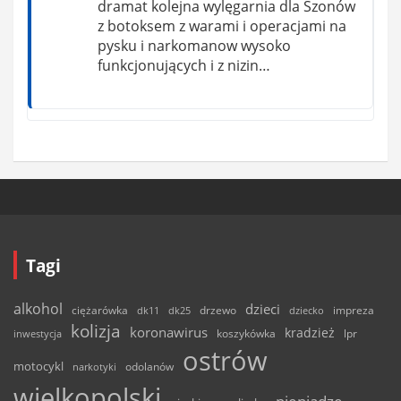
dramat kolejna wylęgarnia dla Szonów
z botoksem z warami i operacjami na
pysku i narkomanow wysoko
funkcjonujących i z nizin…
Tagi
alkohol
dzieci
ciężarówka
drzewo
dk11
dk25
dziecko
impreza
kolizja
koronawirus
kradzież
inwestycja
koszykówka
lpr
ostrów
motocykl
odolanów
narkotyki
wielkopolski