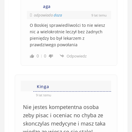
aga
odpowiada
doza
9 lat temu
O Boskiej sprawiedliwości to nie wiesz
nic a wielokrotnie leczył bez żadnych
pieniędzy bo był lekarzem z
prawdziwego powołania
0
0
Odpowiedz
Kinga
9 lat temu
Nie jestes kompetentna osoba
zeby pisac i oceniac no chyba ze
skonczylas medycyne i masz taka
wiedze ze wiesz co sie stalo!