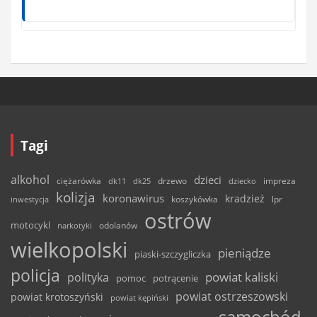
Tagi
alkohol
dzieci
ciężarówka
drzewo
dk11
dk25
dziecko
impreza
kolizja
koronawirus
kradzież
inwestycja
koszykówka
lpr
ostrów
motocykl
odolanów
narkotyki
wielkopolski
pieniądze
piaski-szczygliczka
policja
powiat kaliski
polityka
pomoc
potrącenie
powiat ostrzeszowski
powiat krotoszyński
powiat kępiński
samochód