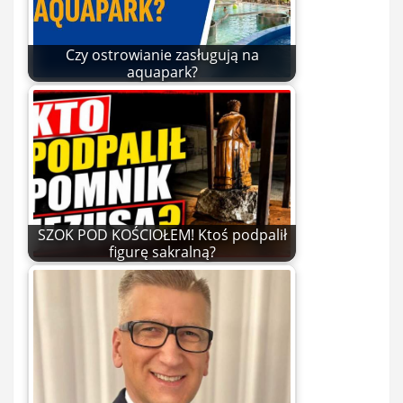
Czy ostrowianie zasługują na
aquapark?
SZOK POD KOŚCIOŁEM! Ktoś podpalił
figurę sakralną?