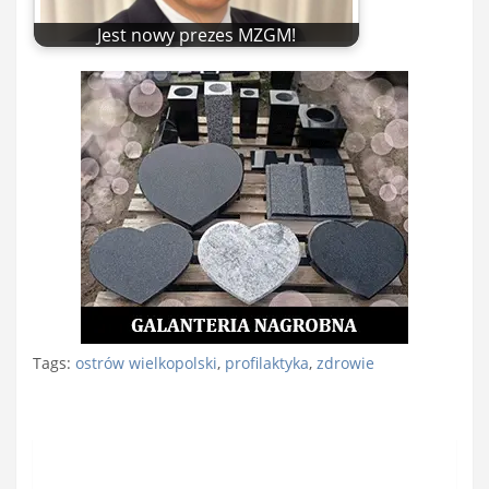
Jest nowy prezes MZGM!
Tags:
ostrów wielkopolski
,
profilaktyka
,
zdrowie
Nawigacja
wpisu