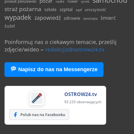
pożar
powiat pleszewski
rower
radni
rynek
straż pożarna
szpital
szkoła
uroczystość
sąd
wypadek
zapowiedź
śmierć
zdrowie
zwierzęta
żużel
Poinformuj nas o ciekawym temacie, prześlij
zdjęcie/wideo
–
redakcja@ostrow24.tv
Napisz do nas na Messengerze
OSTROW24.tv
93 233 obserwujących
Polub nas na Facebooku