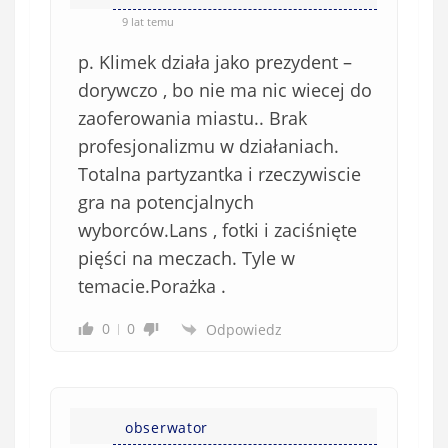
o
*
9 lat temu
b
p. Klimek działa jako prezydent –
o
w
dorywczo , bo nie ma nic wiecej do
i
zaoferowania miastu.. Brak
ą
profesjonalizmu w działaniach.
z
Totalna partyzantka i rzeczywiscie
k
gra na potencjalnych
o
wyborców.Lans , fotki i zaciśnięte
w
e
pięści na meczach. Tyle w
)
temacie.Porażka .
0
0
Odpowiedz
obserwator