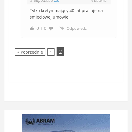
odpowiada
Olo
9 lat temu
Tylko kretyn mający 40 lat pracuje na
śmieciowej umowie.
0
0
Odpowiedz
2
« Poprzednie
1