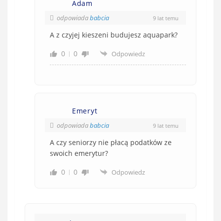
Adam
odpowiada
babcia
9 lat temu
A z czyjej kieszeni budujesz aquapark?
0
0
Odpowiedz
Emeryt
odpowiada
babcia
9 lat temu
A czy seniorzy nie płacą podatków ze
swoich emerytur?
0
0
Odpowiedz