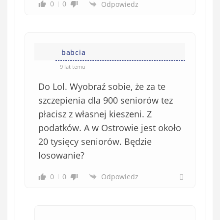
0
0
Odpowiedz
babcia
9 lat temu
Do Lol. Wyobraź sobie, że za te
szczepienia dla 900 seniorów tez
płacisz z własnej kieszeni. Z
podatków. A w Ostrowie jest około
20 tysięcy seniorów. Będzie
losowanie?
0
0
Odpowiedz