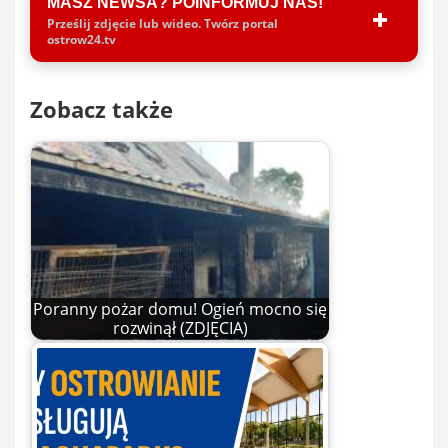
MASZ NEWSA? POINFORMUJ NAS!
Prześlij zdjęcie lub wideo. Twórz portal
ostrow24.tv
Zobacz także
Poranny pożar domu! Ogień mocno się
rozwinął (ZDJĘCIA)