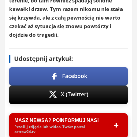
terenie, bo tam również spadają solidne
kawałki drzew. Tym razem nikomu nie stała
się krzywda, ale z całą pewnością nie warto
czekać aż sytuacja się znowu powtórzy i
dojdzie do tragedii.
Udostępnij artykuł:
Facebook
X (Twitter)
MASZ NEWSA? POINFORMUJ NAS!
Prześlij zdjęcie lub wideo. Twórz portal
ostrow24.tv