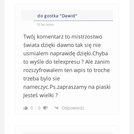
n
s
i
i
e
do gostka "Dawid"
ę
o
*
10 lat temu
b
Twój komentarz to mistrzostwo
o
w
świata dzięki dawno tak się nie
i
usmialem naprawdę dzięki.Chyba
ą
to wyśle do telexpresu ? Ale zanim
z
rozszyfrowalem ten wpis to troche
k
trzeba bylo sie
o
nameczyc.Ps.zapraszamy na piaski
w
e
Jesteś wielki ?
)
0
0
Odpowiedz