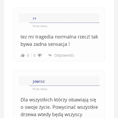
rr
10 lat temu
tez mi tragedia normalna rzecz! tak
bywa zadna sensacja !
0
0
Odpowiedz
Jowisz
10 lat temu
Dla wszystkich którzy obawiają się
o swoje życie. Powycinać wszystkie
drzewa wtedy będą wszyscy