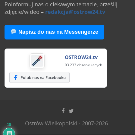
Poinformuj nas o ciekawym temacie, prześlij
zdjęcie/wideo
–
redakcja@ostrow24.tv
Napisz do nas na Messengerze
OSTROW24.tv
93 233 obserwujących
Polub nas na Facebooku
Ostrów Wielkopolski - 2007-2026
19