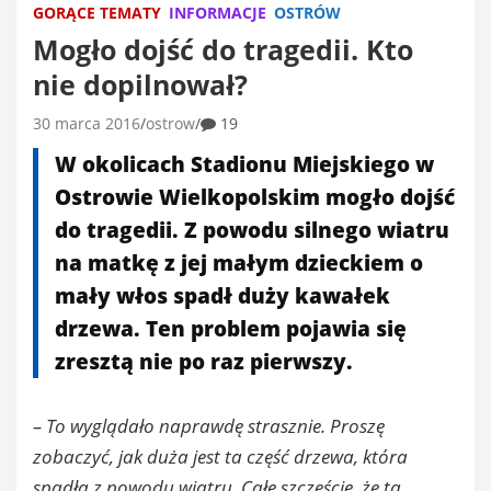
GORĄCE TEMATY
INFORMACJE
OSTRÓW
Mogło dojść do tragedii. Kto
nie dopilnował?
30 marca 2016
ostrow
19
W okolicach Stadionu Miejskiego w
Ostrowie Wielkopolskim mogło dojść
do tragedii. Z powodu silnego wiatru
na matkę z jej małym dzieckiem o
mały włos spadł duży kawałek
drzewa. Ten problem pojawia się
zresztą nie po raz pierwszy.
– To wyglądało naprawdę strasznie. Proszę
zobaczyć, jak duża jest ta część drzewa, która
spadła z powodu wiatru. Całe szczęście, że ta