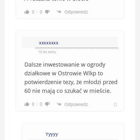
0
0
Odpowiedz
xxxxxxxx
10 lat temu
Dalsze inwestowanie w ogrody
działkowe w Ostrowie Wlkp to
potwierdzenie tezy, że młodzi przed
60 nie mają co szukać w mieście.
0
0
Odpowiedz
Yyyyy