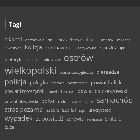
Tagi
alkohol
dzieci
ciężarówka
drzewo
dk11
dk25
dziecko
impreza
kolizja
koronawirus
kradzież
inwestycja
koszykówka
lpr
ostrów
motocykl
odolanów
narkotyki
wielkopolski
pieniądze
piaski-szczygliczka
policja
powiat kaliski
polityka
pomoc
potrącenie
powiat ostrzeszowski
powiat krotoszyński
powiat kępiński
samochód
pożar
powiat pleszewski
rower
radni
rynek
straż pożarna
szpital
szkoła
uroczystość
sąd
wypadek
zapowiedź
śmierć
zdrowie
zwierzęta
żużel