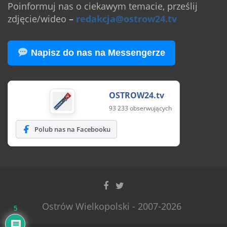
Poinformuj nas o ciekawym temacie, prześlij
zdjęcie/wideo
–
redakcja@ostrow24.tv
Napisz do nas na Messengerze
OSTROW24.tv
93 233 obserwujących
Polub nas na Facebooku
Ostrów Wielkopolski - 2007-2026
5