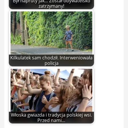
Był napruty jak... Został obywatelsko
zatrzymany!
Kilkulatek sam chodził. Interweniowała
policja
Włoska gwiazda i tradycja polskiej wsi.
Przed nami…