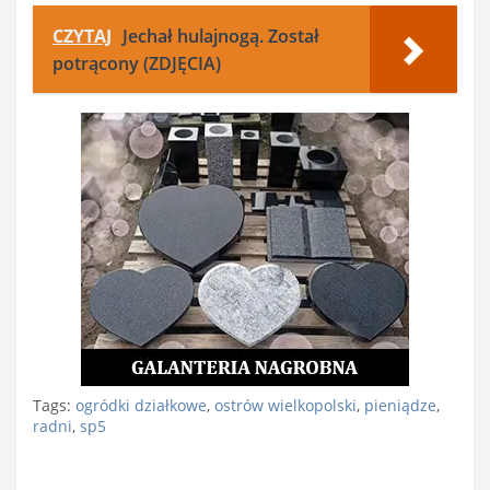
CZYTAJ
Jechał hulajnogą. Został
potrącony (ZDJĘCIA)
Tags:
ogródki działkowe
,
ostrów wielkopolski
,
pieniądze
,
radni
,
sp5
Nawigacja