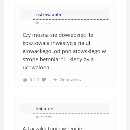
n
s
i
i
e
ostrowianin
ę
o
*
10 lat temu
b
Czy mozna sie dowiedzięc ile
o
w
kosztowala inwestycja na ul
i
glowackego ,od poniatowskiego w
ą
strone betoniarni i kiedy byla
z
uchwalona
k
o
0
0
Odpowiedz
w
e
)
kabanos
10 lat temu
A Taczaka tonie w błocie