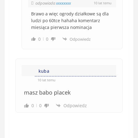
odpowiada
xxxxxxxx
10 lat temu
Brawo a więc ogrody działkowe są dla
ludzi po 60tce hahaha komentarz
miesiąca pierwsza nominacja
0
0
Odpowiedz
kuba
10 lat temu
masz babo placek
0
0
Odpowiedz