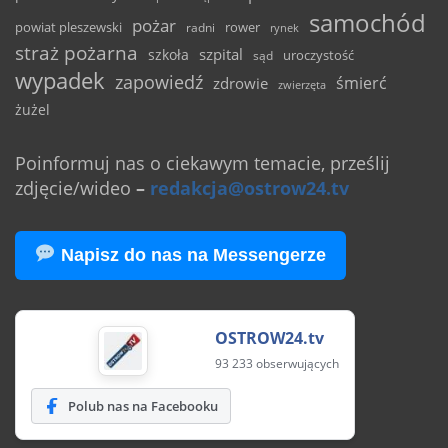
samochód
pożar
powiat pleszewski
rower
radni
rynek
straż pożarna
szpital
szkoła
uroczystość
sąd
wypadek
zapowiedź
śmierć
zdrowie
zwierzęta
żużel
Poinformuj nas o ciekawym temacie, prześlij
zdjęcie/wideo
–
redakcja@ostrow24.tv
Napisz do nas na Messengerze
OSTROW24.tv
93 233 obserwujących
Polub nas na Facebooku