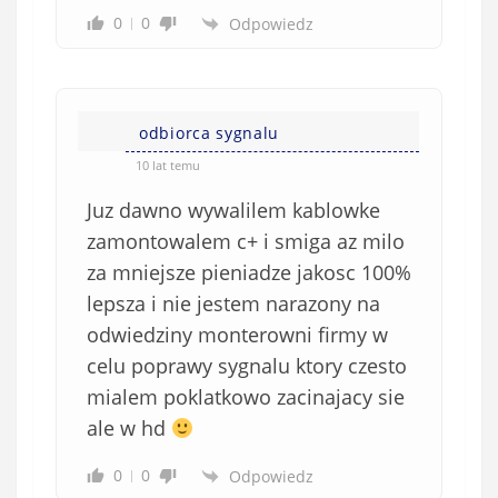
0
0
Odpowiedz
odbiorca sygnalu
10 lat temu
Juz dawno wywalilem kablowke
zamontowalem c+ i smiga az milo
za mniejsze pieniadze jakosc 100%
lepsza i nie jestem narazony na
odwiedziny monterowni firmy w
celu poprawy sygnalu ktory czesto
mialem poklatkowo zacinajacy sie
ale w hd
0
0
Odpowiedz