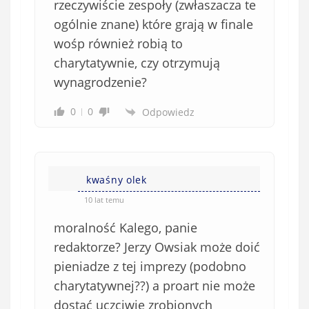
rzeczywiście zespoły (zwłaszacza te
w
e
ogólnie znane) które grają w finale
)
wośp również robią to
charytatywnie, czy otrzymują
wynagrodzenie?
0
0
Odpowiedz
kwaśny olek
10 lat temu
moralność Kalego, panie
redaktorze? Jerzy Owsiak może doić
pieniadze z tej imprezy (podobno
charytatywnej??) a proart nie może
dostać uczciwie zrobionych