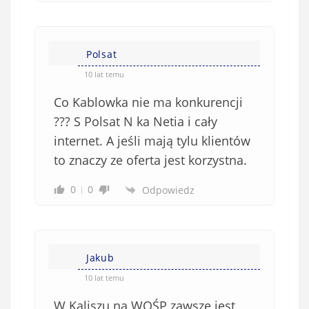
Polsat
10 lat temu
Co Kablowka nie ma konkurencji
??? S Polsat N ka Netia i cały
internet. A jeśli mają tylu klientów
to znaczy ze oferta jest korzystna.
0
0
Odpowiedz
Jakub
10 lat temu
W Kaliszu na WOŚP zawsze jest