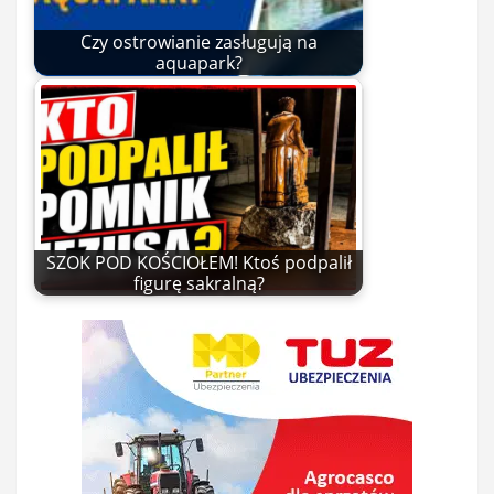
Czy ostrowianie zasługują na
aquapark?
SZOK POD KOŚCIOŁEM! Ktoś podpalił
figurę sakralną?