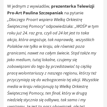
W jednym z wywiadów,
prezenterka Telewizji
Pro-Art Paulina Szczepaniak
na pytanie
„Dlaczego Proart wspiera Wielką Orkiestrę
Świątecznej Pomocy”
odpowiedziała: „
WOŚP w tym
roku już 24. raz gra, czyli od 24 lat jest to taka
akcja, która angażuje, tak naprawdę, wszystkich
Polaków nie tylko w kraju, ale również poza
granicami, nawet na całym świecie. Stąd także my
jako medium, tutaj lokalne, czujemy się
zobowiązani do tego by przedstawiać tą ciężką
pracę wolontariuszy z naszego regionu, którzy też
przyczyniają się do wzbogacenia tej akcji. Wszystkie
media w kraju relacjonują tą Wielką Orkiestrę
Świątecznej Pomocy, ten finał, który w drugą
niedzielę stycznia się odbywa, tak samo i my
uważamy, że jest to nasz obowiązek, ale też