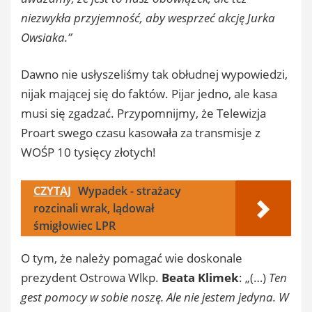
niezwykła przyjemność, aby wesprzeć akcję Jurka
Owsiaka.”
Dawno nie usłyszeliśmy tak obłudnej wypowiedzi,
nijak mającej się do faktów. Pijar jedno, ale kasa
musi się zgadzać. Przypomnijmy, że Telewizja
Proart swego czasu kasowała za transmisje z
WOŚP 10 tysięcy złotych!
CZYTAJ
Wypadek - strażacy
rozcinali wrak, lądował
śmigłowiec LPR
O tym, że należy pomagać wie doskonale
prezydent Ostrowa Wlkp.
Beata Klimek
: „(…)
Ten
gest pomocy w sobie noszę. Ale nie jestem jedyna. W