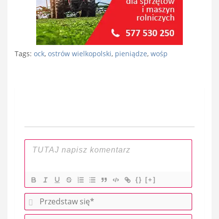
Tags:
ock
,
ostrów wielkopolski
,
pieniądze
,
wośp
Nawigacja
wpisu
{}
[+]
P
r