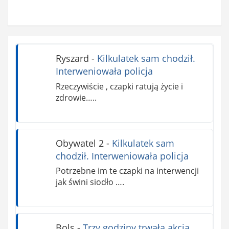
Ryszard
-
Kilkulatek sam chodził.
Interweniowała policja
Rzeczywiście , czapki ratują życie i
zdrowie…..
Obywatel 2
-
Kilkulatek sam
chodził. Interweniowała policja
Potrzebne im te czapki na interwencji
jak świni siodło ….
Bols
-
Trzy godziny trwała akcja