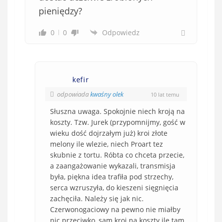
pieniędzy?
0
0
Odpowiedz
kefir
odpowiada
kwaśny olek
10 lat temu
Słuszna uwaga. Spokojnie niech kroją na
koszty. Tzw. Jurek (przypomnijmy, gość w
wieku dość dojrzałym już) kroi złote
melony ile wlezie, niech Proart tez
skubnie z tortu. Róbta co chceta przecie,
a zaangażowanie wykazali, transmisja
była, piękna idea trafiła pod strzechy,
serca wzruszyła, do kieszeni sięgnięcia
zachęciła. Należy się jak nic.
Czerwonogaciowy na pewno nie miałby
nic przeciwko, sam kroi na koszty ile tam