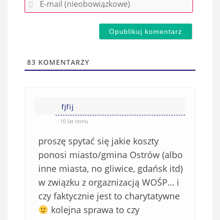
E
z
-
e
m
d
a
s
i
t
l
a
83
KOMENTARZY
(
w
n
s
i
i
e
fjfij
ę
o
*
10 lat temu
b
proszę spytać się jakie koszty
o
w
ponosi miasto/gmina Ostrów (albo
i
inne miasta, no gliwice, gdańsk itd)
ą
w związku z orgaznizacją WOŚP… i
z
czy faktycznie jest to charytatywne
k
kolejna sprawa to czy
o