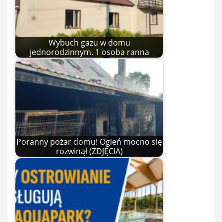
Wybuch gazu w domu
jednorodzinnym. 1 osoba ranna
Poranny pożar domu! Ogień mocno się
rozwinął (ZDJĘCIA)