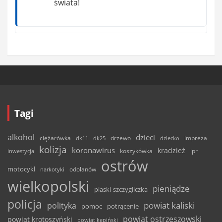
świata!
Tagi
alkohol
dzieci
ciężarówka
drzewo
dk11
dk25
dziecko
impreza
kolizja
koronawirus
kradzież
inwestycja
koszykówka
lpr
ostrów
motocykl
odolanów
narkotyki
wielkopolski
pieniądze
piaski-szczygliczka
policja
powiat kaliski
polityka
pomoc
potrącenie
powiat ostrzeszowski
powiat krotoszyński
powiat kępiński