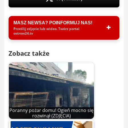
MASZ NEWSA? POINFORMUJ NAS!
Prześlij zdjęcie lub wideo. Twórz portal
ostrow24.tv
Zobacz także
Poranny pożar domu! Ogień mocno się
rozwinął (ZDJĘCIA)