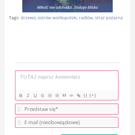
Tags:
drzewo
,
ostrów wielkopolski
,
radłów
,
straż pożarna
Nawigacja
wpisu
{}
[+]
P
r
E
z
-
e
m