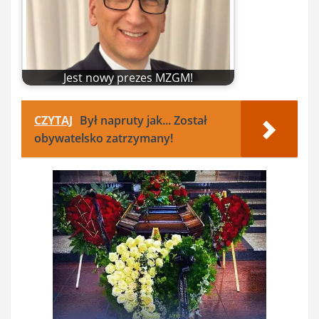
Jest nowy prezes MZGM!
CZYTAJ
Był napruty jak... Został
obywatelsko zatrzymany!