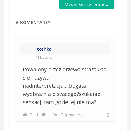
d
a
s
i
t
l
a
6
KOMENTARZY
(
w
n
s
i
i
e
goshka
ę
o
*
11 lat temu
b
Powalony przez drzewo strazak?to
o
w
sie nazywa
i
nadinterpretacja….bogata
ą
wyobraznia piszacego?szukanie
z
sensacji tam gdzie jej nie ma?
k
o
0
0
Odpowiedz
w
e