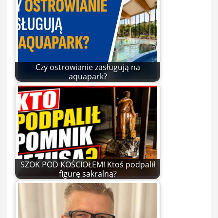
Czy ostrowianie zasługują na
aquapark?
SZOK POD KOŚCIOŁEM! Ktoś podpalił
figurę sakralną?