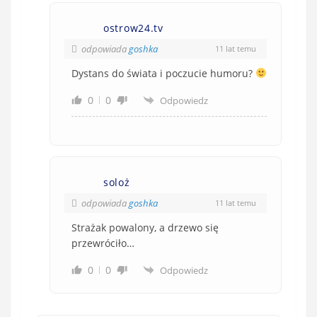
)
ostrow24.tv
odpowiada
goshka
11 lat temu
Dystans do świata i poczucie humoru?
0
0
Odpowiedz
soloż
odpowiada
goshka
11 lat temu
Strażak powalony, a drzewo się
przewróciło…
0
0
Odpowiedz