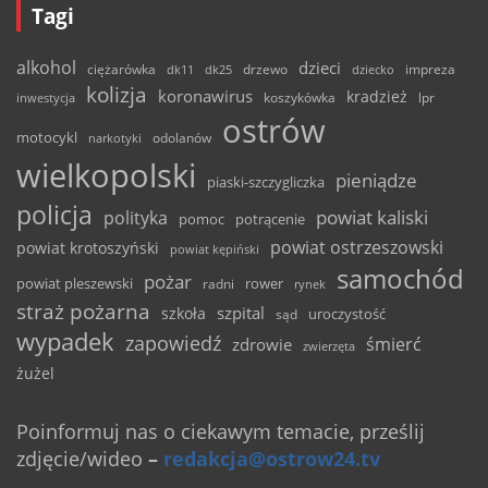
Tagi
alkohol
dzieci
ciężarówka
drzewo
dk11
dk25
dziecko
impreza
kolizja
koronawirus
kradzież
inwestycja
koszykówka
lpr
ostrów
motocykl
odolanów
narkotyki
wielkopolski
pieniądze
piaski-szczygliczka
policja
powiat kaliski
polityka
pomoc
potrącenie
powiat ostrzeszowski
powiat krotoszyński
powiat kępiński
samochód
pożar
powiat pleszewski
rower
radni
rynek
straż pożarna
szpital
szkoła
uroczystość
sąd
wypadek
zapowiedź
śmierć
zdrowie
zwierzęta
żużel
Poinformuj nas o ciekawym temacie, prześlij
zdjęcie/wideo
–
redakcja@ostrow24.tv