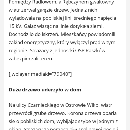
Pomiędzy Radłowem, a Rąbczynem gwałtowny
wiatr zerwał gałęzie drzew. Jedna z nich
wylądowała na pobliskiej linii średniego napięcia
15 kV. Gałąź wisząc na linie dotykała ziemi.
Dochodziło do iskrzeń. Mieszkańcy powiadomili
zakład energetyczny, który wyłączył prąd w tym
regionie. Strażacy z jednostki OSP Raszków
zabezpieczali teren.
[jwplayer mediaid=”79040″]
Duże drzewo uderzyło w dom
Na ulicy Czarnieckiego w Ostrowie Wlkp. wiatr
przewrócił grube drzewo. Korona drzewa oparła
się o pobliskich dom, wybijając szybę w jednym z
okien. Strażacy za pomocą piły spalinowej pocięli