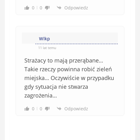
0
0
Odpowiedz
Wlkp
11 lat temu
Strażacy to mają przerąbane…
Takie rzeczy powinna robić zieleń
miejska… Oczywiście w przypadku
gdy sytuacja nie stwarza
zagrożenia…
0
0
Odpowiedz