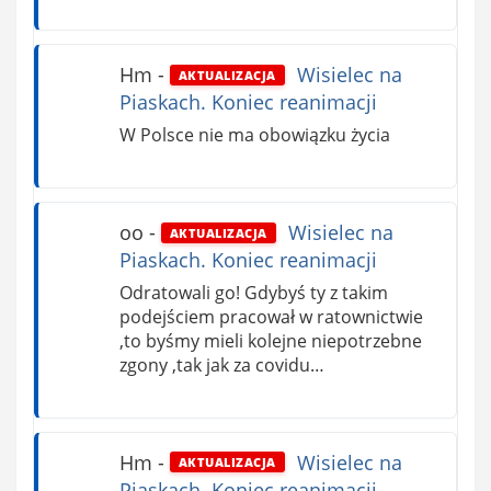
Hm
-
Wisielec na
AKTUALIZACJA
Piaskach. Koniec reanimacji
W Polsce nie ma obowiązku życia
oo
-
Wisielec na
AKTUALIZACJA
Piaskach. Koniec reanimacji
Odratowali go! Gdybyś ty z takim
podejściem pracował w ratownictwie
,to byśmy mieli kolejne niepotrzebne
zgony ,tak jak za covidu…
Hm
-
Wisielec na
AKTUALIZACJA
Piaskach. Koniec reanimacji