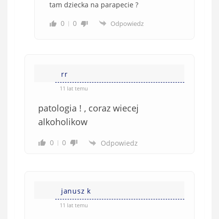
tam dziecka na parapecie ?
0
0
Odpowiedz
rr
11 lat temu
patologia ! , coraz wiecej
alkoholikow
0
0
Odpowiedz
janusz k
11 lat temu