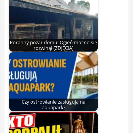
Poranny pożar domu! Ogień mocno się
rozwinął (ZDJĘCIA)
Czy ostrowianie zasługują na
aquapark?