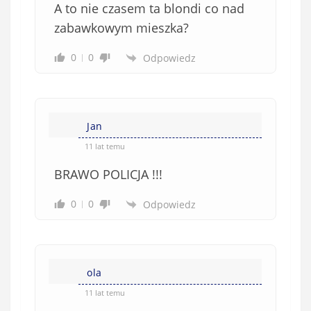
A to nie czasem ta blondi co nad
zabawkowym mieszka?
0
0
Odpowiedz
Jan
11 lat temu
BRAWO POLICJA !!!
0
0
Odpowiedz
ola
11 lat temu