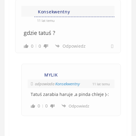
Konsekwentny
11 lat temu
gdzie tatuś ?
0
0
Odpowiedz
MYLIK
odpowiada
Konsekwentny
11 lat temu
Tatuś zarabia haruje ,a pinda chleje )-:
0
0
Odpowiedz