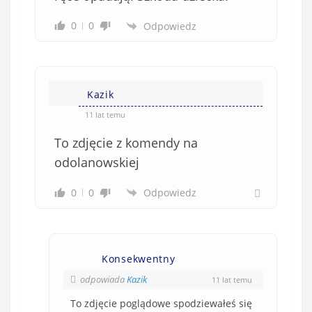
w
0
0
Odpowiedz
i
ą
z
k
Kazik
o
w
11 lat temu
e
To zdjęcie z komendy na
)
odolanowskiej
0
0
Odpowiedz
Konsekwentny
odpowiada
Kazik
11 lat temu
To zdjęcie poglądowe spodziewałeś się