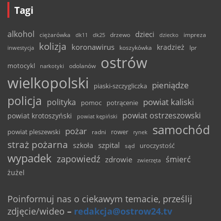
Tagi
alkohol
dzieci
ciężarówka
drzewo
dk11
dk25
dziecko
impreza
kolizja
koronawirus
kradzież
inwestycja
koszykówka
lpr
ostrów
motocykl
odolanów
narkotyki
wielkopolski
pieniądze
piaski-szczygliczka
policja
powiat kaliski
polityka
pomoc
potrącenie
powiat ostrzeszowski
powiat krotoszyński
powiat kępiński
samochód
pożar
powiat pleszewski
rower
radni
rynek
straż pożarna
szpital
szkoła
uroczystość
sąd
wypadek
zapowiedź
śmierć
zdrowie
zwierzęta
żużel
Poinformuj nas o ciekawym temacie, prześlij
zdjęcie/wideo
–
redakcja@ostrow24.tv