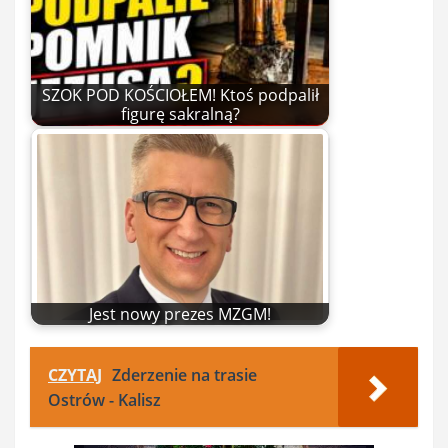
SZOK POD KOŚCIOŁEM! Ktoś podpalił
figurę sakralną?
Jest nowy prezes MZGM!
CZYTAJ
Zderzenie na trasie
Ostrów - Kalisz