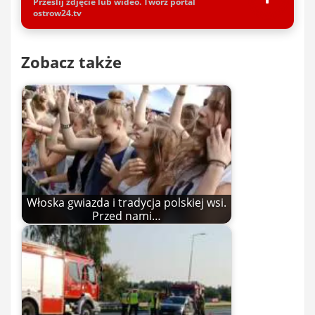
Prześlij zdjęcie lub wideo. Twórz portal
ostrow24.tv
Zobacz także
Włoska gwiazda i tradycja polskiej wsi.
Przed nami…