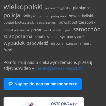
wielkopolski
pieniądze
piaski-szczygliczka
policja
powiat kaliski
polityka
pomoc
potrącenie
powiat ostrzeszowski
powiat krotoszyński
powiat kępiński
samochód
pożar
powiat pleszewski
rower
radni
rynek
straż pożarna
szpital
szkoła
uroczystość
sąd
wypadek
zapowiedź
śmierć
zdrowie
zwierzęta
żużel
Poinformuj nas o ciekawym temacie, prześlij
zdjęcie/wideo
–
redakcja@ostrow24.tv
Napisz do nas na Messengerze
OSTROW24.tv