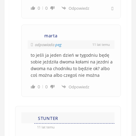
0
0
Odpowiedz
marta
odpowiada
peg
11 lat temu
to jeśli ja jeden dzień w tygodniu będę
sobie jeździła dwoma kołami na jezdni a
dwoma na chodniku to będzie ok? albo
coś można albo czegoś nie można
0
0
Odpowiedz
STUNTER
11 lat temu