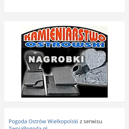
Pogoda Ostrów Wielkopolski
z serwisu
TwojaPogoda.pl