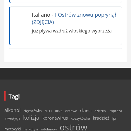
Italiano
-
I Ostrów znowu popłynął
(ZDJĘCIA)
już pływa wzdłuż włoskiego wybrzeża
Tagi
alkohol
dzieci
ciężarówka
drzewo
dk11
dk25
dziecko
impreza
kolizja
koronawirus
kradzież
inwestycja
koszykówka
lpr
ostrów
motocykl
odolanów
narkotyki