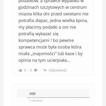
podatków, a sprawce wypadku w
godzinach szczytowych w centrum
miasta kilka dni przed swietami nie
potrafia złapac, jedna wielka kpina,
my płacimy podatki a oni nie
potrafią wykazać się
kompetencjami ! bo pewnie
sprawca może była osoba która
miała „znajomości” lub kase i by
opinia na tym ucierpiała…
0
0
Odpowiedz
000
11 lat temu