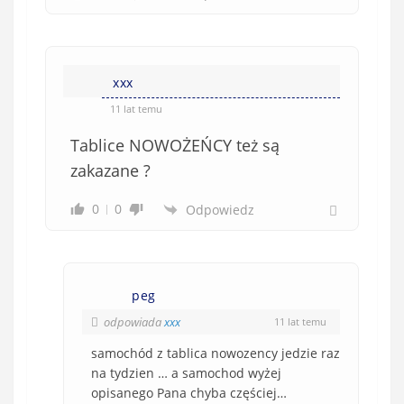
xxx
11 lat temu
Tablice NOWOŻEŃCY też są
zakazane ?
0
0
Odpowiedz
peg
odpowiada
xxx
11 lat temu
samochód z tablica nowozency jedzie raz
na tydzien … a samochod wyżej
opisanego Pana chyba częściej…