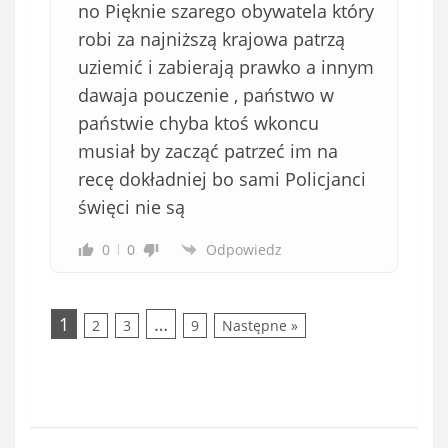
no Pięknie szarego obywatela który
robi za najniższą krajowa patrzą
uziemić i zabierają prawko a innym
dawaja pouczenie , państwo w
państwie chyba ktoś wkoncu
musiał by zacząć patrzeć im na
recę dokładniej bo sami Policjanci
święci nie są
0
0
Odpowiedz
1
…
2
3
9
Następne »