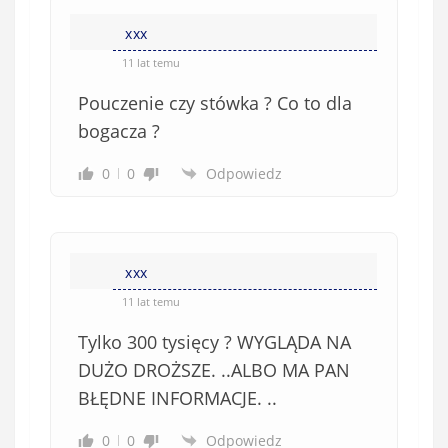
xxx
11 lat temu
Pouczenie czy stówka ? Co to dla
bogacza ?
0
0
Odpowiedz
xxx
11 lat temu
Tylko 300 tysięcy ? WYGLĄDA NA
DUŻO DROŻSZE. ..ALBO MA PAN
BŁĘDNE INFORMACJE. ..
0
0
Odpowiedz