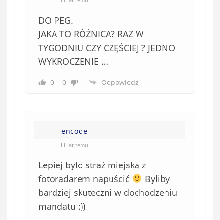
11 lat temu
b
DO PEG.
o
w
JAKA TO RÓŻNICA? RAZ W
i
TYGODNIU CZY CZĘŚCIEJ ? JEDNO
ą
WYKROCZENIE …
z
k
0
0
Odpowiedz
o
w
e
)
encode
11 lat temu
Lepiej bylo straż miejską z
fotoradarem napuścić
Byliby
bardziej skuteczni w dochodzeniu
mandatu :))