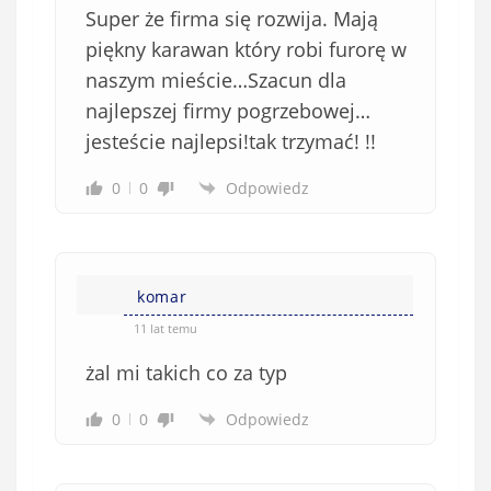
Super że firma się rozwija. Mają
piękny karawan który robi furorę w
naszym mieście…Szacun dla
najlepszej firmy pogrzebowej…
jesteście najlepsi!tak trzymać! !!
0
0
Odpowiedz
komar
11 lat temu
żal mi takich co za typ
0
0
Odpowiedz