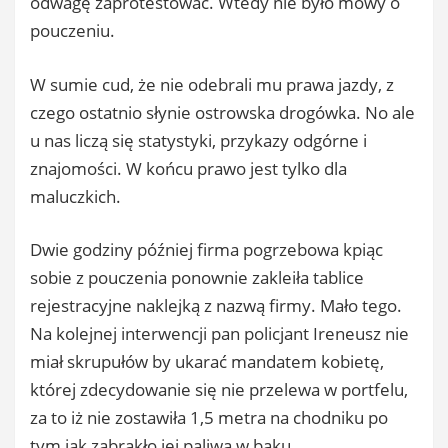
odwagę zaprotestować. Wtedy nie było mowy o
pouczeniu.
W sumie cud, że nie odebrali mu prawa jazdy, z
czego ostatnio słynie ostrowska drogówka. No ale
u nas liczą się statystyki, przykazy odgórne i
znajomości. W końcu prawo jest tylko dla
maluczkich.
Dwie godziny później firma pogrzebowa kpiąc
sobie z pouczenia ponownie zakleiła tablice
rejestracyjne naklejką z nazwą firmy. Mało tego.
Na kolejnej interwencji pan policjant Ireneusz nie
miał skrupułów by ukarać mandatem kobietę,
której zdecydowanie się nie przelewa w portfelu,
za to iż nie zostawiła 1,5 metra na chodniku po
tym jak zabrakło jej paliwa w baku.