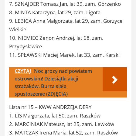
7. SZNAJDER Tomasz Jan, lat 39, zam. Górzenko
8. MINTA Katarzyna, lat 29, zam. Ligota
9. LEBICA Anna Małgorzata, lat 29, zam. Gorzyce
Wielkie
10. NIEMIEC Zenon Andrzej, lat 68, zam.
Przybysławice
11. SPŁAWSKI Maciej Marek, lat 33, zam. Karski
CZYTAJ
Noc grozy nad powiatem
ostrowskim! Dziesiątki akcji
strażaków. Burza siała
spustoszenie (ZDJĘCIA)
Lista nr 15 – KWW ANDRZEJA DERY
1. LIS Małgorzata, lat 50, zam. Raszków
2. MARCINIAK Mateusz, lat 25, zam. Lewków
3. MATCZAK Irena Maria, lat 52, zam. Raszków