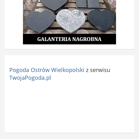
e
)
Pogoda Ostrów Wielkopolski
z serwisu
TwojaPogoda.pl