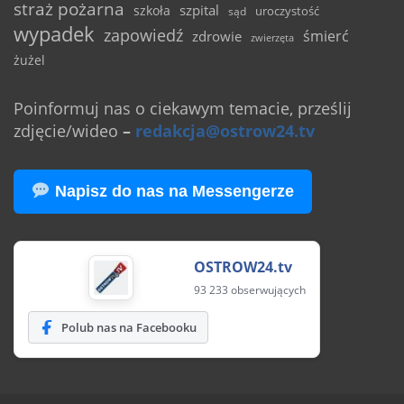
straż pożarna
szpital
szkoła
uroczystość
sąd
wypadek
zapowiedź
śmierć
zdrowie
zwierzęta
żużel
Poinformuj nas o ciekawym temacie, prześlij
zdjęcie/wideo
–
redakcja@ostrow24.tv
Napisz do nas na Messengerze
OSTROW24.tv
93 233 obserwujących
Polub nas na Facebooku