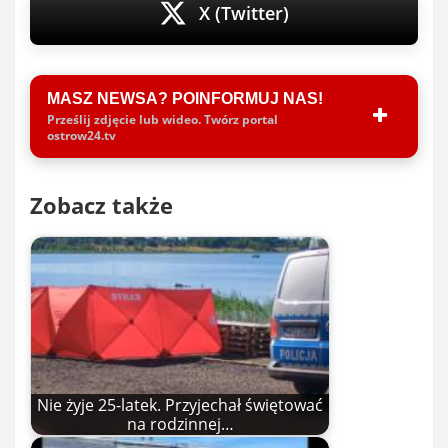
X (Twitter)
MASZ NEWSA? POINFORMUJ NAS!
Prześlij zdjęcie lub wideo. Twórz portal
ostrow24.tv
Zobacz także
Nie żyje 25-latek. Przyjechał świętować
na rodzinnej…