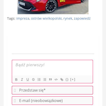
Tags:
impreza
,
ostrów wielkopolski
,
rynek
,
zapowiedź
Nawigacja
wpisu
{}
[+]
P
r
E
z
-
e