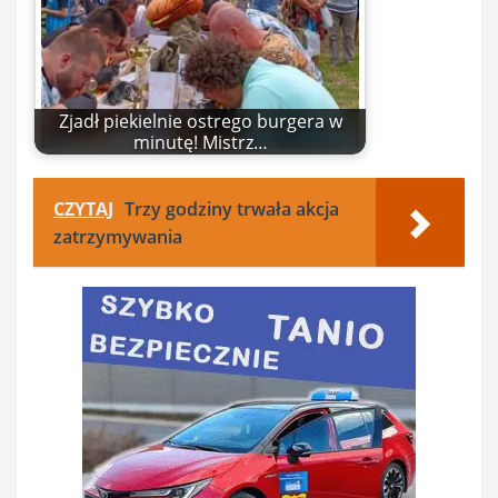
Zjadł piekielnie ostrego burgera w
minutę! Mistrz…
CZYTAJ
Trzy godziny trwała akcja
zatrzymywania