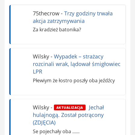
75thecrow
-
Trzy godziny trwała
akcja zatrzymywania
Za kradzież batonika?
Wilsky
-
Wypadek – strażacy
rozcinali wrak, lądował śmigłowiec
LPR
Płewiym że łostro poszły oba jeźdźcy
Wilsky
-
Jechał
AKTUALIZACJA
hulajnogą. Został potrącony
(ZDJĘCIA)
Se pojechały oba ......