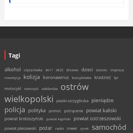
Tagi
alkohol
dzieci
ciężarówka
drzewo
dk11
dk25
dziecko
impreza
kolizja
koronawirus
kradzież
inwestycja
koszykówka
lpr
ostrów
motocykl
odolanów
narkotyki
wielkopolski
pieniądze
piaski-szczygliczka
policja
powiat kaliski
polityka
pomoc
potrącenie
powiat ostrzeszowski
powiat krotoszyński
powiat kępiński
samochód
pożar
powiat pleszewski
rower
radni
rynek