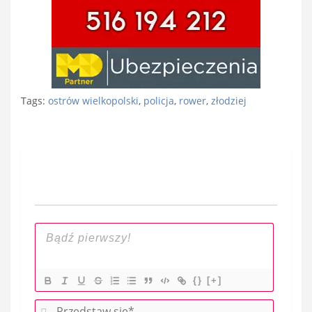
Tags:
ostrów wielkopolski
,
policja
,
rower
,
złodziej
Nawigacja
wpisu
{}
[+]
P