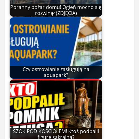
Poranny pożar domu! Ogień mocno się
rozwinął (ZDJĘCIA)
Czy ostrowianie zasługują na
aquapark?
SZOK POD KOŚCIOŁEM! Ktoś podpalił
figurę sakralną?