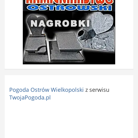
o
w
e
)
Pogoda Ostrów Wielkopolski
z serwisu
TwojaPogoda.pl