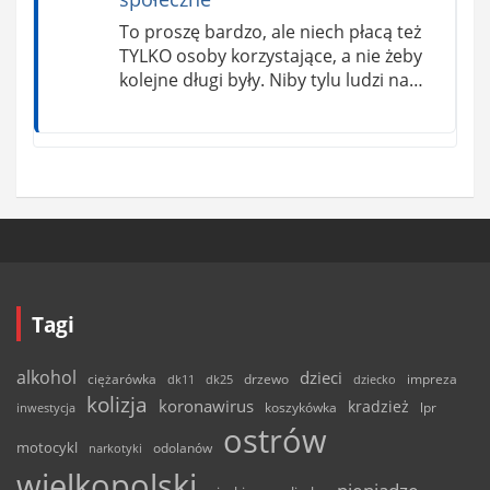
To proszę bardzo, ale niech płacą też
TYLKO osoby korzystające, a nie żeby
kolejne długi były. Niby tylu ludzi na…
Tagi
alkohol
dzieci
ciężarówka
drzewo
dk11
dk25
dziecko
impreza
kolizja
koronawirus
kradzież
inwestycja
koszykówka
lpr
ostrów
motocykl
odolanów
narkotyki
wielkopolski