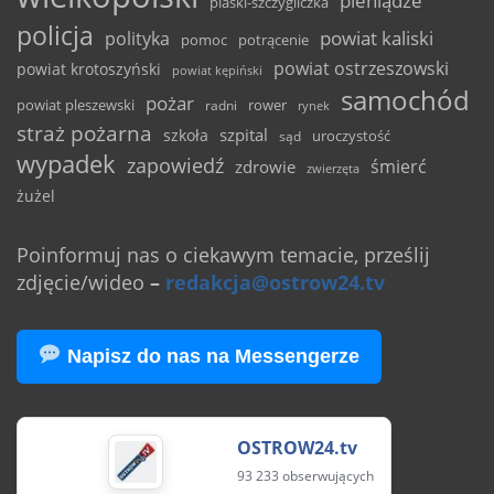
pieniądze
piaski-szczygliczka
policja
powiat kaliski
polityka
pomoc
potrącenie
powiat ostrzeszowski
powiat krotoszyński
powiat kępiński
samochód
pożar
powiat pleszewski
rower
radni
rynek
straż pożarna
szpital
szkoła
uroczystość
sąd
wypadek
zapowiedź
śmierć
zdrowie
zwierzęta
żużel
Poinformuj nas o ciekawym temacie, prześlij
zdjęcie/wideo
–
redakcja@ostrow24.tv
Napisz do nas na Messengerze
OSTROW24.tv
93 233 obserwujących