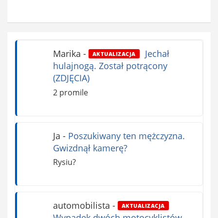
Marika
-
Jechał
AKTUALIZACJA
hulajnogą. Został potrącony
(ZDJĘCIA)
2 promile
Ja
-
Poszukiwany ten mężczyzna.
Gwizdnął kamerę?
Rysiu?
automobilista
-
AKTUALIZACJA
Wypadek dwóch motocyklistów.