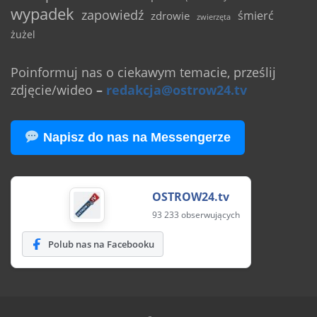
wypadek
zapowiedź
śmierć
zdrowie
zwierzęta
żużel
Poinformuj nas o ciekawym temacie, prześlij
zdjęcie/wideo
–
redakcja@ostrow24.tv
Napisz do nas na Messengerze
OSTROW24.tv
93 233 obserwujących
Polub nas na Facebooku