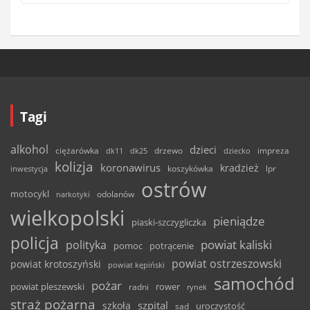
Tagi
alkohol
dzieci
ciężarówka
drzewo
dk11
dk25
dziecko
impreza
kolizja
koronawirus
kradzież
inwestycja
koszykówka
lpr
ostrów
motocykl
odolanów
narkotyki
wielkopolski
pieniądze
piaski-szczygliczka
policja
powiat kaliski
polityka
pomoc
potrącenie
powiat ostrzeszowski
powiat krotoszyński
powiat kępiński
samochód
pożar
powiat pleszewski
rower
radni
rynek
straż pożarna
szpital
szkoła
uroczystość
sąd