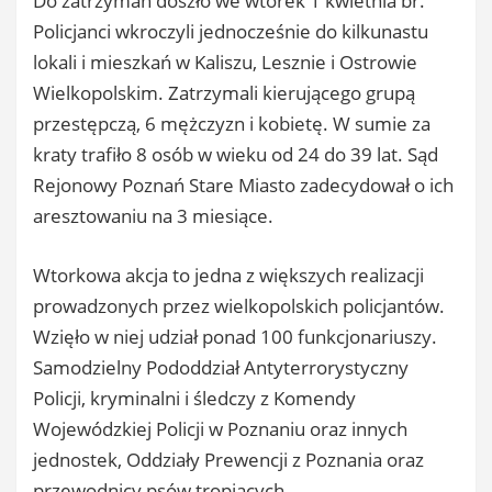
Do zatrzymań doszło we wtorek 1 kwietnia br.
Policjanci wkroczyli jednocześnie do kilkunastu
lokali i mieszkań w Kaliszu, Lesznie i Ostrowie
Wielkopolskim. Zatrzymali kierującego grupą
przestępczą, 6 mężczyzn i kobietę. W sumie za
kraty trafiło 8 osób w wieku od 24 do 39 lat. Sąd
Rejonowy Poznań Stare Miasto zadecydował o ich
aresztowaniu na 3 miesiące.
Wtorkowa akcja to jedna z większych realizacji
prowadzonych przez wielkopolskich policjantów.
Wzięło w niej udział ponad 100 funkcjonariuszy.
Samodzielny Pododdział Antyterrorystyczny
Policji, kryminalni i śledczy z Komendy
Wojewódzkiej Policji w Poznaniu oraz innych
jednostek, Oddziały Prewencji z Poznania oraz
przewodnicy psów tropiących.