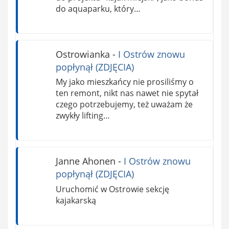
do aquaparku, który…
Ostrowianka
-
I Ostrów znowu
popłynął (ZDJĘCIA)
My jako mieszkańcy nie prosiliśmy o
ten remont, nikt nas nawet nie spytał
czego potrzebujemy, też uważam że
zwykły lifting…
Janne Ahonen
-
I Ostrów znowu
popłynął (ZDJĘCIA)
Uruchomić w Ostrowie sekcję
kajakarską