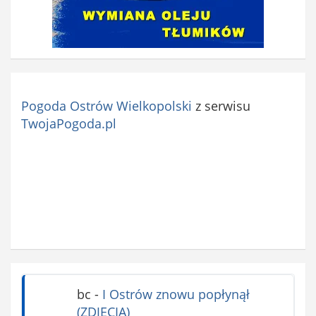
Pogoda Ostrów Wielkopolski
z serwisu
TwojaPogoda.pl
bc
-
I Ostrów znowu popłynął
(ZDJĘCIA)