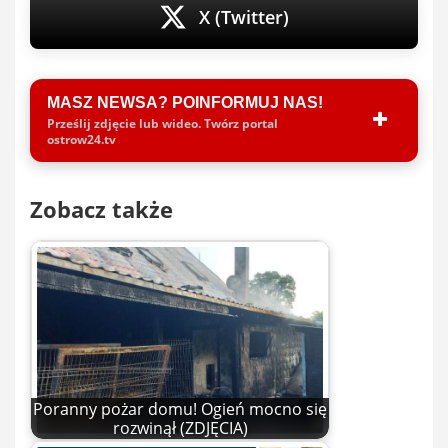
X (Twitter)
MASZ NEWSA? POINFORMUJ NAS!
Prześlij zdjęcie lub wideo. Twórz portal
ostrow24.tv
Zobacz także
Poranny pożar domu! Ogień mocno się
rozwinął (ZDJĘCIA)