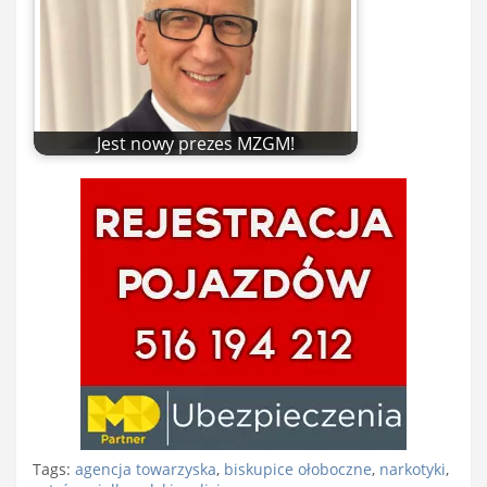
Jest nowy prezes MZGM!
Tags:
agencja towarzyska
,
biskupice ołoboczne
,
narkotyki
,