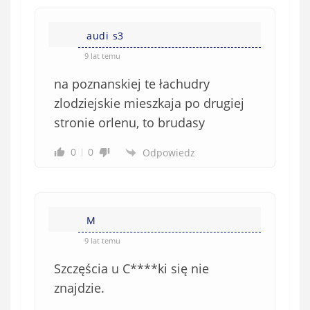
n
s
i
i
e
audi s3
ę
o
*
9 lat temu
b
na poznanskiej te łachudry
o
w
zlodziejskie mieszkaja po drugiej
i
stronie orlenu, to brudasy
ą
z
0
0
Odpowiedz
k
o
w
e
M
)
9 lat temu
Szczęścia u C****ki się nie
znajdzie.