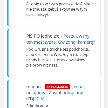
A tobie to w czym przeszkadza? Nikt cię
nie zmusza, żebyś aktywnie w tym
uczestniczył.
PiS PO jedno zło
-
Poszukiwany
ten mężczyzna. Gwizdnął kamerę?
Pod Gruzina trochę też podchodzi,
albo Czeczena. W każdym razie typ
urody bardziej któryś z pysiaków
pisiorów niż nasz.
marian
-
Jechał
AKTUALIZACJA
hulajnogą. Został potrącony
(ZDJĘCIA)
Szkoda auta