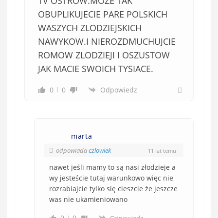
TV OSTROW.MOZE TAK
OBUPLIKUJECIE PARE POLSKICH
WASZYCH ZLODZIEJSKICH
NAWYKOW.I NIEROZDMUCHUJCIE
ROMOW ZLODZIEJI I OSZUSTOW
JAK MACIE SWOICH TYSIACE.
0
0
Odpowiedz
marta
odpowiada
czlowiek
11 lat temu
nawet jeśli mamy to są nasi złodzieje a
wy jesteście tutaj warunkowo więc nie
rozrabiajcie tylko się cieszcie że jeszcze
was nie ukamieniowano
0
0