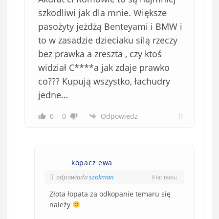
szkodliwi jak dla mnie. Większe
pasożyty jeżdżą Benteyami i BMW i
to w zasadzie dzieciaku silą rzeczy
bez prawka a zreszta , czy ktoś
widział C****a jak zdaje prawko
co??? Kupują wszystko, łachudry
jedne…
0
0
Odpowiedz
kopacz ewa
odpowiada
szokman
9 lat temu
Złota łopata za odkopanie temaru się
należy