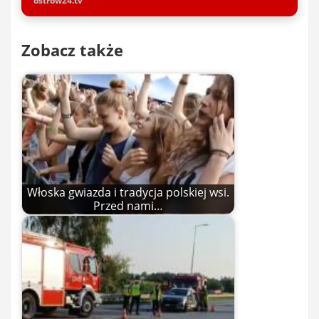
ostrow24.tv
Zobacz także
Włoska gwiazda i tradycja polskiej wsi.
Przed nami…