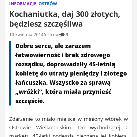
INFORMACJE
OSTRÓW
Kochaniutka, daj 300 złotych,
będziesz szczęśliwa
10 kwietnia 2014
ostrow
9
Dobre serce, ale zarazem
łatwowierność i brak zdrowego
rozsądku, doprowadziły 45-letnią
kobietę do utraty pieniędzy i złotego
łańcuszka. Wszystko za sprawą
„wróżki”, która miała przynieść
szczęście.
Zdarzenie to miało miejsce w miniony wtorek w
Ostrowie Wielkopolskim. Do wychodzącej z
marketu 45-latki podeszła nieznana jej kobieta,