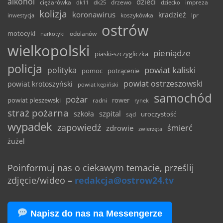
alkohol
dzieci
ciężarówka
drzewo
dk11
dk25
dziecko
impreza
kolizja
koronawirus
kradzież
inwestycja
koszykówka
lpr
ostrów
motocykl
odolanów
narkotyki
wielkopolski
pieniądze
piaski-szczygliczka
policja
powiat kaliski
polityka
pomoc
potrącenie
powiat ostrzeszowski
powiat krotoszyński
powiat kępiński
samochód
pożar
powiat pleszewski
rower
radni
rynek
straż pożarna
szpital
szkoła
uroczystość
sąd
wypadek
zapowiedź
śmierć
zdrowie
zwierzęta
żużel
Poinformuj nas o ciekawym temacie, prześlij
zdjęcie/wideo
–
redakcja@ostrow24.tv
Napisz do nas na Messengerze