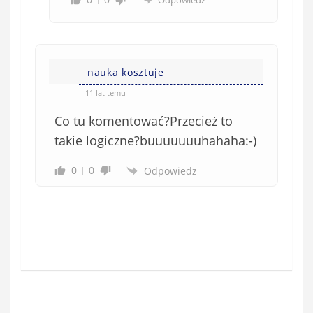
Odpowiedz
nauka kosztuje
11 lat temu
Co tu komentować?Przecież to
takie logiczne?buuuuuuuhahaha:-)
0
0
Odpowiedz