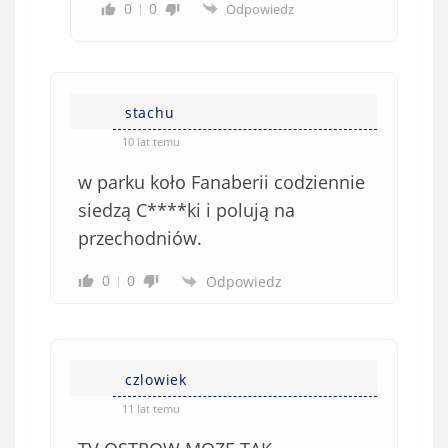
0
0
Odpowiedz
stachu
10 lat temu
w parku koło Fanaberii codziennie
siedzą C****ki i polują na
przechodniów.
0
0
Odpowiedz
czlowiek
11 lat temu