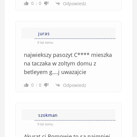
0
0
Odpowiedz
juras
9 lat temu
najwiekszy pasozyt C**** mieszka
na taczaka w zoltym domu z
betleyem g….j uwazajcie
0
0
Odpowiedz
szokman
9 lat temu
Akurat ci Romowie to są najmniej