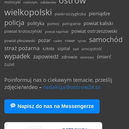
ostrów
motocykl
odolanów
narkotyki
wielkopolski
pieniądze
piaski-szczygliczka
policja
powiat kaliski
polityka
pomoc
potrącenie
powiat ostrzeszowski
powiat krotoszyński
powiat kępiński
samochód
pożar
powiat pleszewski
rower
radni
rynek
straż pożarna
szpital
szkoła
uroczystość
sąd
wypadek
zapowiedź
śmierć
zdrowie
zwierzęta
żużel
Poinformuj nas o ciekawym temacie, prześlij
zdjęcie/wideo
–
redakcja@ostrow24.tv
Napisz do nas na Messengerze