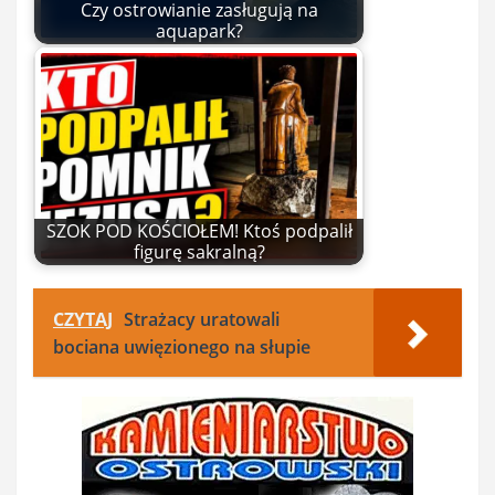
Czy ostrowianie zasługują na
aquapark?
SZOK POD KOŚCIOŁEM! Ktoś podpalił
figurę sakralną?
CZYTAJ
Strażacy uratowali
bociana uwięzionego na słupie