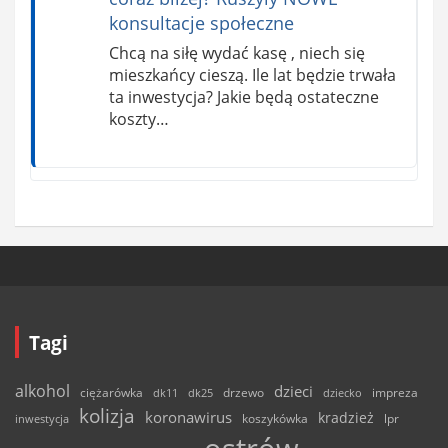
konsultacje społeczne
Chcą na siłę wydać kasę , niech się
mieszkańcy cieszą. Ile lat będzie trwała
ta inwestycja? Jakie będą ostateczne
koszty…
Tagi
alkohol
dzieci
ciężarówka
drzewo
dk11
dk25
dziecko
impreza
kolizja
koronawirus
kradzież
inwestycja
koszykówka
lpr