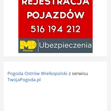
k
o
w
e
)
Pogoda Ostrów Wielkopolski
z serwisu
TwojaPogoda.pl