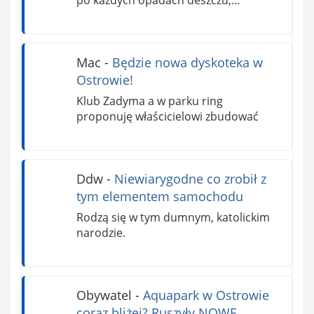
po każdych opadach deszczu,…
Mac
-
Będzie nowa dyskoteka w
Ostrowie!
Klub Zadyma a w parku ring
proponuję właścicielowi zbudować
Ddw
-
Niewiarygodne co zrobił z
tym elementem samochodu
Rodzą się w tym dumnym, katolickim
narodzie.
Obywatel
-
Aquapark w Ostrowie
coraz bliżej? Ruszyły NOWE