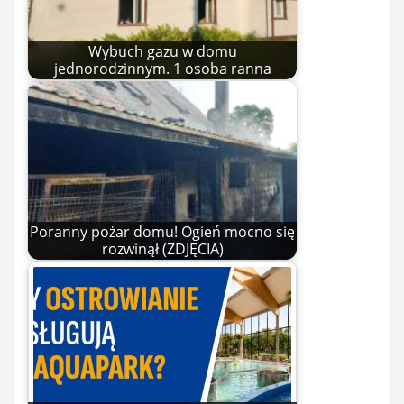
Wybuch gazu w domu
jednorodzinnym. 1 osoba ranna
Poranny pożar domu! Ogień mocno się
rozwinął (ZDJĘCIA)