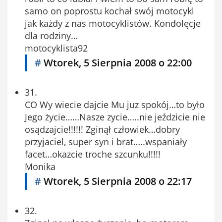
samo on poprostu kochał swój motocykl
jak każdy z nas motocyklistów. Kondolęcje
dla rodziny…
motocyklista92
#
Wtorek, 5 Sierpnia 2008 o 22:00
31.
CO Wy wiecie dajcie Mu juz spokój…to było
Jego życie……Nasze zycie…..nie jeździcie nie
osądzajcie!!!!!! Zginął człowiek…dobry
przyjaciel, super syn i brat…..wspaniały
facet…okazcie troche szcunku!!!!!
Monika
#
Wtorek, 5 Sierpnia 2008 o 22:17
32.