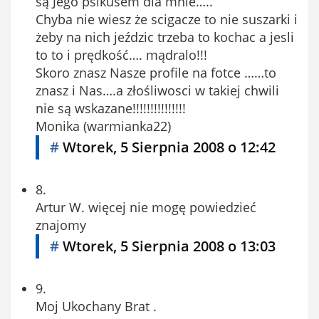
są Jego psikusem dla mnie…..
Chyba nie wiesz że scigacze to nie suszarki i
żeby na nich jeździc trzeba to kochac a jesli
to to i prędkość…. mądralo!!!
Skoro znasz Nasze profile na fotce ……to
znasz i Nas….a złośliwosci w takiej chwili
nie są wskazane!!!!!!!!!!!!!!!
Monika (warmianka22)
#
Wtorek, 5 Sierpnia 2008 o 12:42
8.
Artur W. więcej nie mogę powiedzieć
znajomy
#
Wtorek, 5 Sierpnia 2008 o 13:03
9.
Moj Ukochany Brat .