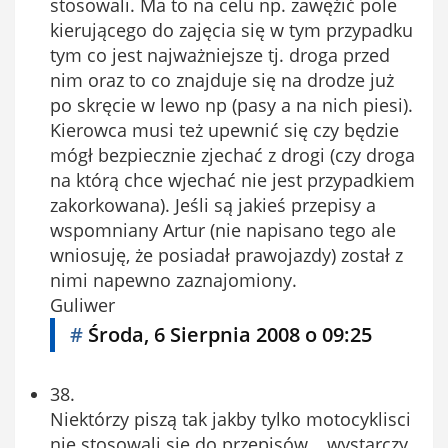
stosowali. Ma to na celu np. zawęźić pole
kierującego do zajęcia się w tym przypadku
tym co jest najważniejsze tj. droga przed
nim oraz to co znajduje się na drodze już
po skręcie w lewo np (pasy a na nich piesi).
Kierowca musi też upewnić się czy będzie
mógł bezpiecznie zjechać z drogi (czy droga
na którą chce wjechać nie jest przypadkiem
zakorkowana). Jeśli są jakieś przepisy a
wspomniany Artur (nie napisano tego ale
wniosuję, że posiadał prawojazdy) został z
nimi napewno zaznajomiony.
Guliwer
#
Środa, 6 Sierpnia 2008 o 09:25
38.
Niektórzy piszą tak jakby tylko motocyklisci
nie stosowali się do przepisów… wystarczy