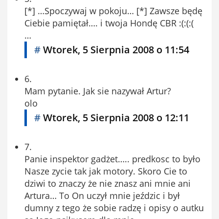
[*] …Spoczywaj w pokoju… [*] Zawsze będę
Ciebie pamiętał…. i twoja Hondę CBR :(:(:(
…
#
Wtorek, 5 Sierpnia 2008 o 11:54
6.
Mam pytanie. Jak sie nazywał Artur?
olo
#
Wtorek, 5 Sierpnia 2008 o 12:11
7.
Panie inspektor gadżet….. predkosc to było
Nasze zycie tak jak motory. Skoro Cie to
dziwi to znaczy że nie znasz ani mnie ani
Artura… To On uczył mnie jeździc i był
dumny z tego że sobie radzę i opisy o autku