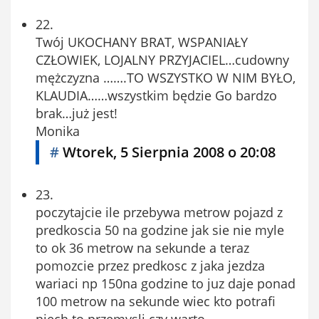
22.
Twój UKOCHANY BRAT, WSPANIAŁY
CZŁOWIEK, LOJALNY PRZYJACIEL…cudowny
mężczyzna …….TO WSZYSTKO W NIM BYŁO,
KLAUDIA……wszystkim będzie Go bardzo
brak…już jest!
Monika
#
Wtorek, 5 Sierpnia 2008 o 20:08
23.
poczytajcie ile przebywa metrow pojazd z
predkoscia 50 na godzine jak sie nie myle
to ok 36 metrow na sekunde a teraz
pomozcie przez predkosc z jaka jezdza
wariaci np 150na godzine to juz daje ponad
100 metrow na sekunde wiec kto potrafi
niech to przemysli czy warto