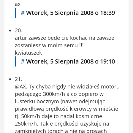
ax
#
Wtorek, 5 Sierpnia 2008 o 18:39
20.
artur zawsze bede cie kochac na zawsze
zostaniesz w moim sercu !!!
kwiatuszek
#
Wtorek, 5 Sierpnia 2008 o 19:10
21.
@AX. Ty chyba nigdy nie widziałeś motoru
pędzącego 300km/h a co dopiero w
lusterku bocznym (nawet odejmując
prawidłową prędkość kierowcy w mieście
tj. 50km/h daje to nadal kosmiczne
250km/h. Takie prędkości uzyskuje na
zamkniętych torach a nie na drogach