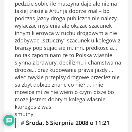
pedzcie sobie ile maszyna daje ale nie na
takiej trasie a Artur ja dobrze znal – bo
podczas jazdy droga publiczna nie nalezy
wylaczac myslenia ale okazac szacunek
innym kierowca w ruchu drogowym a nie
zdobywac „sztuczny” szacunek u kolegow z
branzy popisujac sie m. inn. predkoscia…
no tak zapominam ze to Polska wlasnie
slynna z brawury, debilizmu i chamstwa na
drodze… oraz kupowania prawa jazdy …
wiec zwykle przepisy drogowe przeciez nie
sa zbyt dobrze znane co nie? … i nie
mowice mi ze nie wiem o czym pisze bo
moze jestem dobrym kolega wlasnie
ktoregos z was
smutny
#
Środa, 6 Sierpnia 2008 o 11:21