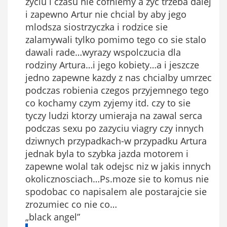
zyciu i czasu nie cofniemy a życ trzeba dalej
i zapewno Artur nie chcial by aby jego
mlodsza siostrzyczka i rodzice sie
zalamywali tylko pomimo tego co sie stalo
dawali rade…wyrazy wspolczucia dla
rodziny Artura…i jego kobiety…a i jeszcze
jedno zapewne kazdy z nas chcialby umrzec
podczas robienia czegos przyjemnego tego
co kochamy czym zyjemy itd. czy to sie
tyczy ludzi ktorzy umieraja na zawal serca
podczas sexu po zazyciu viagry czy innych
dziwnych przypadkach-w przypadku Artura
jednak byla to szybka jazda motorem i
zapewne wolal tak odejsc niz w jakis innych
okolicznosciach…Ps.moze sie to komus nie
spodobac co napisalem ale postarajcie sie
zrozumiec co nie co…
„black angel”