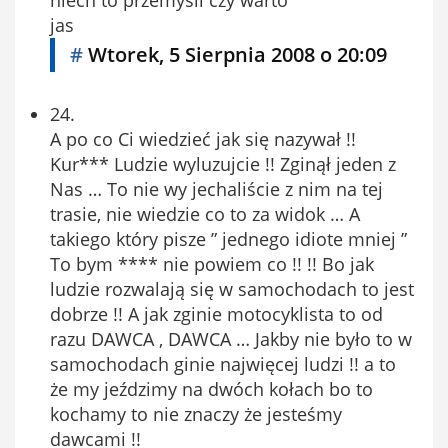
jas
#
Wtorek, 5 Sierpnia 2008 o 20:09
24.
A po co Ci wiedzieć jak się nazywał !!
Kur*** Ludzie wyluzujcie !! Zginął jeden z
Nas … To nie wy jechaliście z nim na tej
trasie, nie wiedzie co to za widok … A
takiego który pisze ” jednego idiote mniej ”
To bym **** nie powiem co !! !! Bo jak
ludzie rozwalają się w samochodach to jest
dobrze !! A jak zginie motocyklista to od
razu DAWCA , DAWCA … Jakby nie było to w
samochodach ginie najwięcej ludzi !! a to
że my jeździmy na dwóch kołach bo to
kochamy to nie znaczy że jesteśmy
dawcami !!