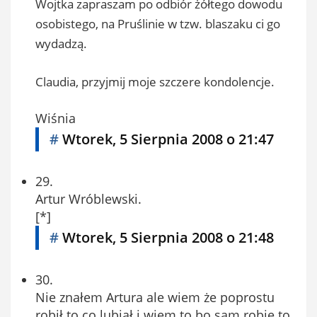
Wojtka zapraszam po odbiór żółtego dowodu
osobistego, na Pruślinie w tzw. blaszaku ci go
wydadzą.
Claudia, przyjmij moje szczere kondolencje.
Wiśnia
#
Wtorek, 5 Sierpnia 2008 o 21:47
29.
Artur Wróblewski.
[*]
#
Wtorek, 5 Sierpnia 2008 o 21:48
30.
Nie znałem Artura ale wiem że poprostu
robił to co lubiał i wiem to bo sam robię to