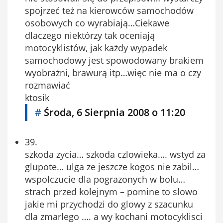
spojrzeć też na kierowców samochodów
osobowych co wyrabiają…Ciekawe
dlaczego niektórzy tak oceniają
motocyklistów, jak każdy wypadek
samochodowy jest spowodowany brakiem
wyobrażni, brawurą itp…więc nie ma o czy
rozmawiać
ktosik
#
Środa, 6 Sierpnia 2008 o 11:20
39.
szkoda zycia… szkoda czlowieka…. wstyd za
glupote… ulga ze jeszcze kogos nie zabil…
wspolczucie dla pograzonych w bolu…
strach przed kolejnym – pomine to slowo
jakie mi przychodzi do glowy z szacunku
dla zmarlego …. a wy kochani motocyklisci