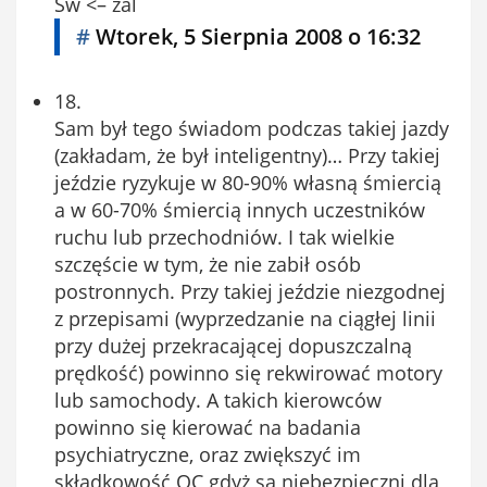
Sw <– żal
#
Wtorek, 5 Sierpnia 2008 o 16:32
18.
Sam był tego świadom podczas takiej jazdy
(zakładam, że był inteligentny)… Przy takiej
jeździe ryzykuje w 80-90% własną śmiercią
a w 60-70% śmiercią innych uczestników
ruchu lub przechodniów. I tak wielkie
szczęście w tym, że nie zabił osób
postronnych. Przy takiej jeździe niezgodnej
z przepisami (wyprzedzanie na ciągłej linii
przy dużej przekracającej dopuszczalną
prędkość) powinno się rekwirować motory
lub samochody. A takich kierowców
powinno się kierować na badania
psychiatryczne, oraz zwiększyć im
składkowość OC gdyż są niebezpieczni dla