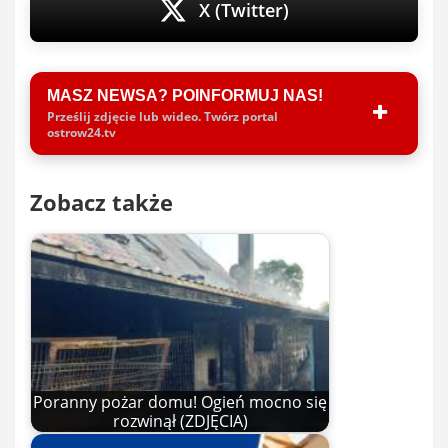
X (Twitter)
MASZ NEWSA? POINFORMUJ NAS!
Prześlij zdjęcie lub wideo. Twórz portal
ostrow24.tv
Zobacz także
Poranny pożar domu! Ogień mocno się
rozwinął (ZDJĘCIA)