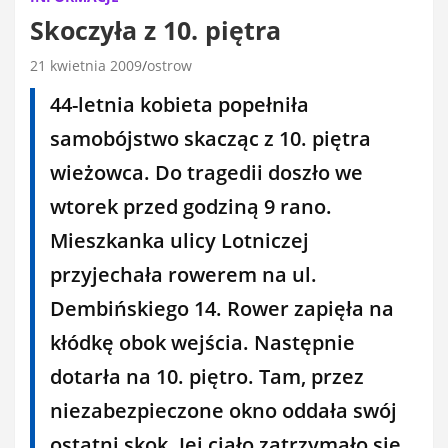
Skoczyła z 10. piętra
21 kwietnia 2009
ostrow
44-letnia kobieta popełniła
samobójstwo skacząc z 10. piętra
wieżowca. Do tragedii doszło we
wtorek przed godziną 9 rano.
Mieszkanka ulicy Lotniczej
przyjechała rowerem na ul.
Dembińskiego 14. Rower zapięła na
kłódkę obok wejścia. Następnie
dotarła na 10. piętro. Tam, przez
niezabezpieczone okno oddała swój
ostatni skok. Jej ciało zatrzymało się