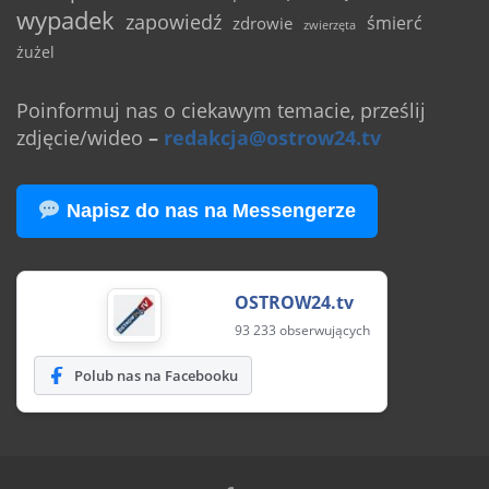
wypadek
zapowiedź
śmierć
zdrowie
zwierzęta
żużel
Poinformuj nas o ciekawym temacie, prześlij
zdjęcie/wideo
–
redakcja@ostrow24.tv
Napisz do nas na Messengerze
OSTROW24.tv
93 233 obserwujących
Polub nas na Facebooku