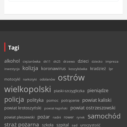
Tagi
alkohol
dzieci
ciężarówka
drzewo
dk11
dk25
dziecko
impreza
kolizja
koronawirus
kradzież
inwestycja
koszykówka
lpr
ostrów
motocykl
odolanów
narkotyki
wielkopolski
pieniądze
piaski-szczygliczka
policja
powiat kaliski
polityka
pomoc
potrącenie
powiat ostrzeszowski
powiat krotoszyński
powiat kępiński
samochód
pożar
powiat pleszewski
rower
radni
rynek
straż pożarna
szpital
szkoła
uroczystość
sąd