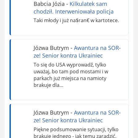
Babcia Józia
-
Kilkulatek sam
chodził. Interweniowała policja
Taki młody i już na$ran€ w kartotece.
Józwa Butrym
-
Awantura na SOR-
ze! Senior kontra Ukrainiec
To się do USA wyprowadź, tylko
uważaj, bo tam pod mostami i w
parkach już miejsca na namioty
brakuje dla…
Józwa Butrym
-
Awantura na SOR-
ze! Senior kontra Ukrainiec
Piękne podsumowanie sytuacji, tylko
brakuje jednego - jak temu zaradzić.