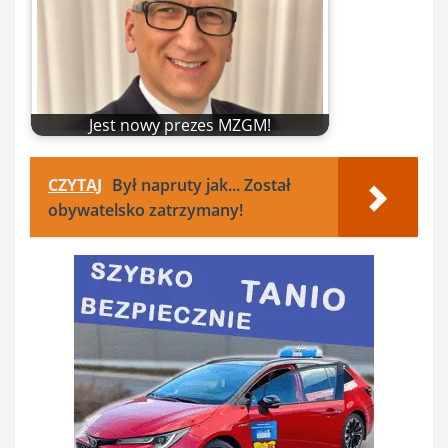
Jest nowy prezes MZGM!
CZYTAJ
Był napruty jak... Został
obywatelsko zatrzymany!