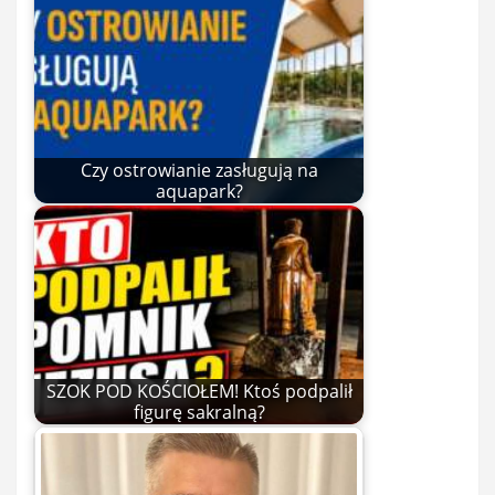
Czy ostrowianie zasługują na
aquapark?
SZOK POD KOŚCIOŁEM! Ktoś podpalił
figurę sakralną?