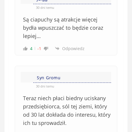
ę
o
*
30 dni temu
b
Są ciapuchy są atrakcje więcej
o
w
bydła wpuszczać to będzie coraz
i
lepiej…
ą
z
4
-1
Odpowiedz
k
o
w
e
Syn Gromu
)
30 dni temu
Teraz niech płaci biedny uciskany
przedsiębiorca, sól tej ziemi, który
od 30 lat dokłada do interesu, który
ich tu sprowadził.