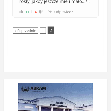
rosły, jakby jeszcze mieli mało…/ !
11
-4
Odpowiedz
2
« Poprzednie
1