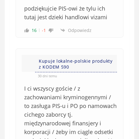
podziękujcie PIS-owi że tylu ich
tutaj jest dzieki handlowi vizami
16
-1
Odpowiedz
Kupuje lokalne-polskie produkty
z KODEM 590
30 dni temu
I ci wszyscy goście / z
zachowaniami kryminogennymi /
to zasługa PIS-u i PO po namowach
cichego zaborcy tj.
międzynarodowej finansjery i
korporacji / żeby im ciągle odsetki