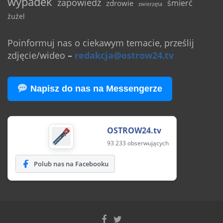
wypadek
zapowiedź
śmierć
zdrowie
zwierzęta
żużel
Poinformuj nas o ciekawym temacie, prześlij
zdjęcie/wideo
–
redakcja@ostrow24.tv
Napisz do nas na Messengerze
OSTROW24.tv
93 233 obserwujących
Polub nas na Facebooku