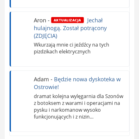
Aron
-
Jechał
AKTUALIZACJA
hulajnogą. Został potrącony
(ZDJĘCIA)
Wkurzają mnie ci jeźdźcy na tych
pizdzikach elektrycznych
Adam
-
Będzie nowa dyskoteka w
Ostrowie!
dramat kolejna wylęgarnia dla Szonów
z botoksem z warami i operacjami na
pysku i narkomanow wysoko
funkcjonujących i z nizin…