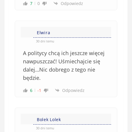
7
0
Odpowiedz
Elwira
30 dni temu
A politycy chcą ich jeszcze więcej
nawpuszczać! Uśmiechajcie się
dalej…Nic dobrego z tego nie
będzie.
6
-1
Odpowiedz
Bolek Lolek
30 dni temu