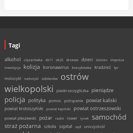
Tagi
alkohol
dzieci
ciężarówka
drzewo
dk11
dk25
dziecko
impreza
kolizja
koronawirus
kradzież
inwestycja
koszykówka
lpr
ostrów
motocykl
odolanów
narkotyki
wielkopolski
pieniądze
piaski-szczygliczka
policja
powiat kaliski
polityka
pomoc
potrącenie
powiat ostrzeszowski
powiat krotoszyński
powiat kępiński
samochód
pożar
powiat pleszewski
rower
radni
rynek
straż pożarna
szpital
szkoła
uroczystość
sąd