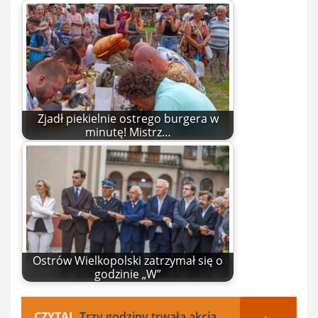
Zjadł piekielnie ostrego burgera w
minutę! Mistrz…
Ostrów Wielkopolski zatrzymał się o
godzinie „W”
CZYTAJ
Trzy godziny trwała akcja