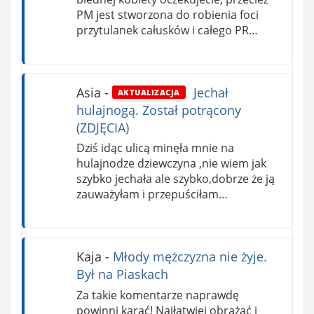
PM jest stworzona do robienia foci
przytulanek całusków i całego PR…
Asia
-
Jechał
AKTUALIZACJA
hulajnogą. Został potrącony
(ZDJĘCIA)
Dziś idąc ulicą minęła mnie na
hulajnodze dziewczyna ,nie wiem jak
szybko jechała ale szybko,dobrze że ją
zauważyłam i przepuściłam…
Kaja
-
Młody mężczyzna nie żyje.
Był na Piaskach
Za takie komentarze naprawdę
powinni karać! Najłatwiej obrażać i