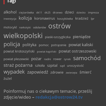
Tagi
alkohol
dzieci
ciężarówka
drzewo
dk11
dk25
dziecko
impreza
kolizja
koronawirus
kradzież
inwestycja
koszykówka
lpr
ostrów
motocykl
odolanów
narkotyki
wielkopolski
pieniądze
piaski-szczygliczka
policja
powiat kaliski
polityka
pomoc
potrącenie
powiat ostrzeszowski
powiat krotoszyński
powiat kępiński
samochód
pożar
powiat pleszewski
rower
radni
rynek
straż pożarna
szpital
szkoła
uroczystość
sąd
wypadek
zapowiedź
śmierć
zdrowie
zwierzęta
żużel
Poinformuj nas o ciekawym temacie, prześlij
zdjęcie/wideo
–
redakcja@ostrow24.tv