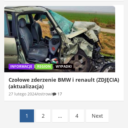
INFORMACJE
REGION
WYPADKI
Czołowe zderzenie BMW i renault (ZDJĘCIA)
(aktualizacja)
27 lutego 2024
ostrow
17
Stronicowanie
1
2
…
4
Next
wpisów