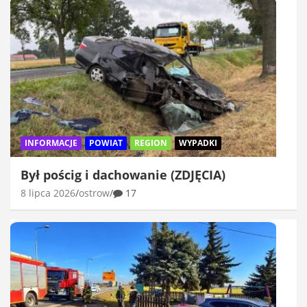
INFORMACJE
POWIAT
REGION
WYPADKI
Był pościg i dachowanie (ZDJĘCIA)
8 lipca 2026
ostrow
17