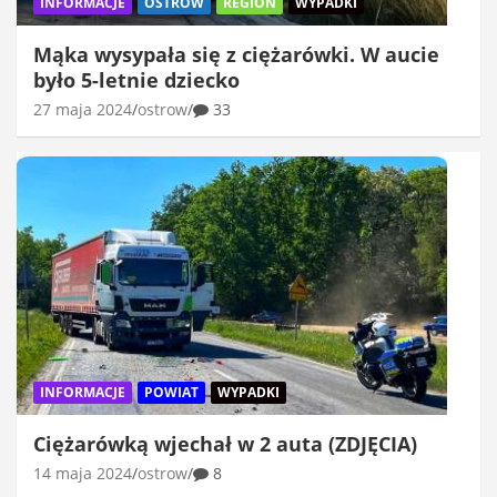
INFORMACJE
OSTRÓW
REGION
WYPADKI
Mąka wysypała się z ciężarówki. W aucie
było 5-letnie dziecko
27 maja 2024
ostrow
33
INFORMACJE
POWIAT
WYPADKI
Ciężarówką wjechał w 2 auta (ZDJĘCIA)
14 maja 2024
ostrow
8