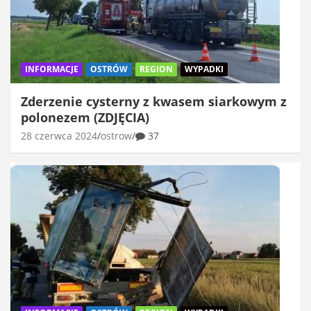
INFORMACJE
OSTRÓW
REGION
WYPADKI
Zderzenie cysterny z kwasem siarkowym z
polonezem (ZDJĘCIA)
28 czerwca 2024
ostrow
37