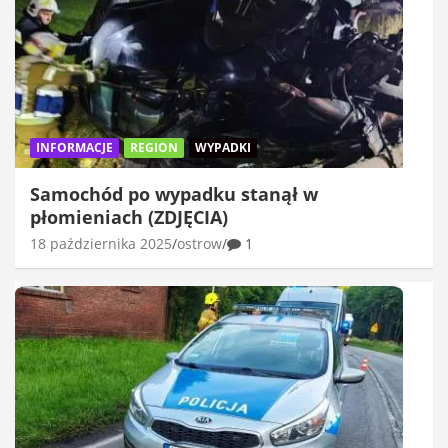
INFORMACJE
REGION
WYPADKI
Samochód po wypadku stanął w
płomieniach (ZDJĘCIA)
18 października 2025
ostrow
1