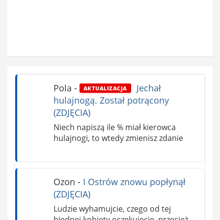
Pola
-
Jechał
AKTUALIZACJA
hulajnogą. Został potrącony
(ZDJĘCIA)
Niech napiszą ile % miał kierowca
hulajnogi, to wtedy zmienisz zdanie
Ozon
-
I Ostrów znowu popłynął
(ZDJĘCIA)
Ludzie wyhamujcie, czego od tej
biednej kobiety oczekujecie, przecież