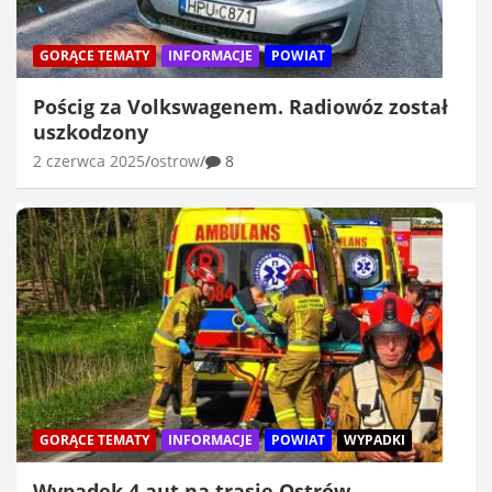
GORĄCE TEMATY
INFORMACJE
POWIAT
Pościg za Volkswagenem. Radiowóz został
uszkodzony
2 czerwca 2025
ostrow
8
GORĄCE TEMATY
INFORMACJE
POWIAT
WYPADKI
Wypadek 4 aut na trasie Ostrów –