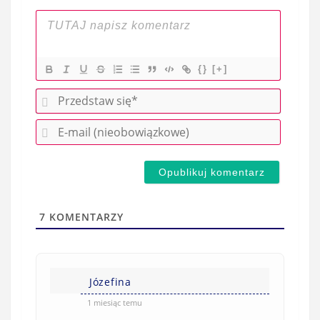
{}
[+]
P
r
E
z
-
e
m
d
a
s
i
t
l
a
7
KOMENTARZY
(
w
n
s
i
i
e
Józefina
ę
o
*
1 miesiąc temu
b