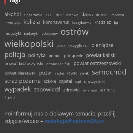
Tagi
alkohol
dzieci
ciężarówka
drzewo
dk11
dk25
dziecko
impreza
kolizja
koronawirus
kradzież
inwestycja
koszykówka
lpr
ostrów
motocykl
odolanów
narkotyki
wielkopolski
pieniądze
piaski-szczygliczka
policja
powiat kaliski
polityka
pomoc
potrącenie
powiat ostrzeszowski
powiat krotoszyński
powiat kępiński
samochód
pożar
powiat pleszewski
rower
radni
rynek
straż pożarna
szpital
szkoła
uroczystość
sąd
wypadek
zapowiedź
śmierć
zdrowie
zwierzęta
żużel
Poinformuj nas o ciekawym temacie, prześlij
zdjęcie/wideo
–
redakcja@ostrow24.tv