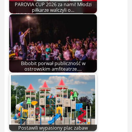
PAROVIA CUP 2026 za nami! Młodzi
piłkarze walczyli o…
Bibobit porwał publiczność w
ostrowskim amfiteatrze.…
Postawili wypasiony plac zabaw