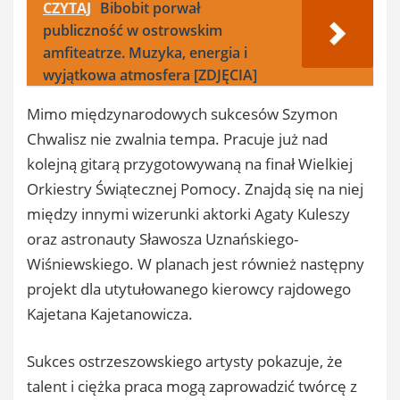
CZYTAJ
Bibobit porwał
publiczność w ostrowskim
amfiteatrze. Muzyka, energia i
wyjątkowa atmosfera [ZDJĘCIA]
Mimo międzynarodowych sukcesów Szymon
Chwalisz nie zwalnia tempa. Pracuje już nad
kolejną gitarą przygotowywaną na finał Wielkiej
Orkiestry Świątecznej Pomocy. Znajdą się na niej
między innymi wizerunki aktorki Agaty Kuleszy
oraz astronauty Sławosza Uznańskiego-
Wiśniewskiego. W planach jest również następny
projekt dla utytułowanego kierowcy rajdowego
Kajetana Kajetanowicza.
Sukces ostrzeszowskiego artysty pokazuje, że
talent i ciężka praca mogą zaprowadzić twórcę z