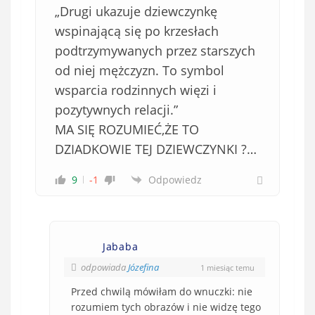
„Drugi ukazuje dziewczynkę
o
w
wspinającą się po krzesłach
i
podtrzymywanych przez starszych
ą
od niej mężczyzn. To symbol
z
wsparcia rodzinnych więzi i
k
pozytywnych relacji.”
o
MA SIĘ ROZUMIEĆ,ŻE TO
w
e
DZIADKOWIE TEJ DZIEWCZYNKI ?…
)
9
-1
Odpowiedz
Jababa
odpowiada
Józefina
1 miesiąc temu
Przed chwilą mówiłam do wnuczki: nie
rozumiem tych obrazów i nie widzę tego