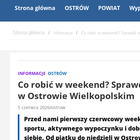
Strona główna
OSTRÓW
POWIAT
Wyp
Informacje
Co robić w weekend? Sprawdź n
INFORMACJE
OSTRÓW
Co robić w weekend? Spraw
w Ostrowie Wielkopolskim
5 czerwca 2026
ostrow
Przed nami pierwszy czerwcowy weeke
sportu, aktywnego wypoczynku i dobr
siebie. Od piątku do niedzieli w Ost