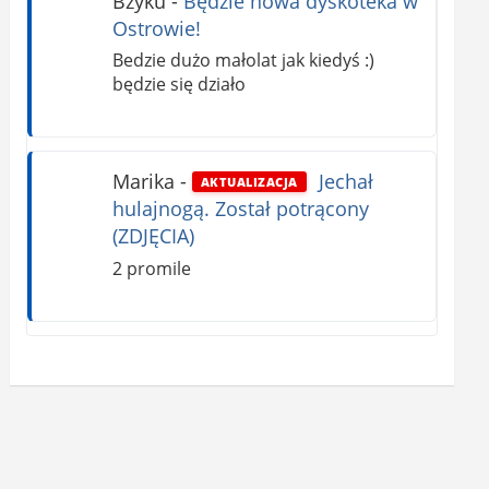
Bzyku
-
Będzie nowa dyskoteka w
Ostrowie!
Bedzie dużo małolat jak kiedyś :)
będzie się działo
Marika
-
Jechał
AKTUALIZACJA
hulajnogą. Został potrącony
(ZDJĘCIA)
2 promile