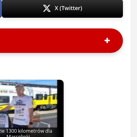
X (Twitter)
zie 1300 kilometrów dla
Marcelinki