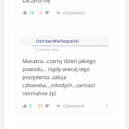
Zaczyna się
12
-2
Odpowiedz
Ostrów/Wielkopolski
2 miesięcy temu
Masakra…czarny dzień jakiego
powodu… nigdy wiecej tego
prezydenta..zabija
człowieka….młodych…zamiast
normalnie żyć
2
-37
Odpowiedz