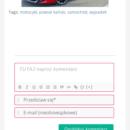
Tags:
motocykl
,
powiat kaliski
,
samochód
,
wypadek
Nawigacja
wpisu
{}
[+]
P
r
E
z
-
e
m
d