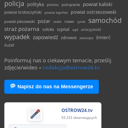
policja
powiat kaliski
polityka
pomoc
potrącenie
powiat ostrzeszowski
powiat krotoszyński
powiat kępiński
samochód
pożar
powiat pleszewski
rower
radni
rynek
straż pożarna
szpital
szkoła
uroczystość
sąd
wypadek
zapowiedź
śmierć
zdrowie
zwierzęta
żużel
Poinformuj nas o ciekawym temacie, prześlij
zdjęcie/wideo
–
redakcja@ostrow24.tv
Napisz do nas na Messengerze
OSTROW24.tv
93 233 obserwujących