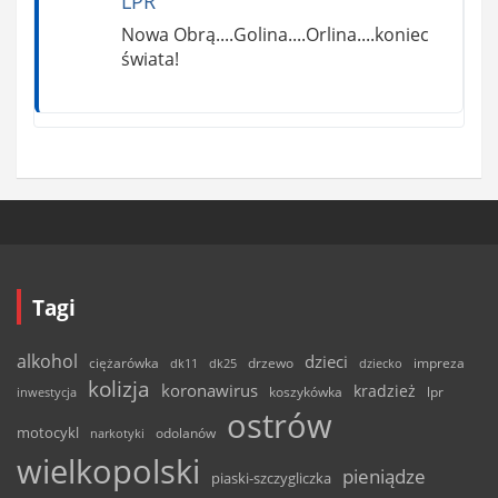
LPR
Nowa Obrą....Golina....Orlina....koniec
świata!
Tagi
alkohol
dzieci
ciężarówka
drzewo
dk11
dk25
dziecko
impreza
kolizja
koronawirus
kradzież
inwestycja
koszykówka
lpr
ostrów
motocykl
odolanów
narkotyki
wielkopolski
pieniądze
piaski-szczygliczka