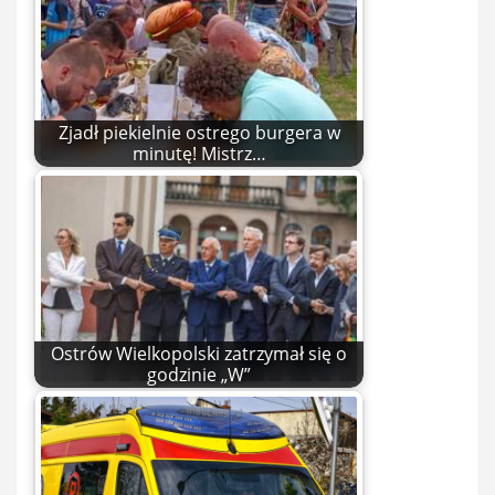
Zjadł piekielnie ostrego burgera w
minutę! Mistrz…
Ostrów Wielkopolski zatrzymał się o
godzinie „W”