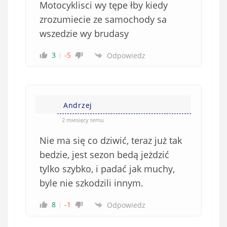
Motocyklisci wy tępe łby kiedy
zrozumiecie ze samochody sa
wszedzie wy brudasy
3
-5
Odpowiedz
Andrzej
2 miesięcy temu
Nie ma się co dziwić, teraz już tak
bedzie, jest sezon bedą jeżdzić
tylko szybko, i padać jak muchy,
byle nie szkodzili innym.
8
-1
Odpowiedz