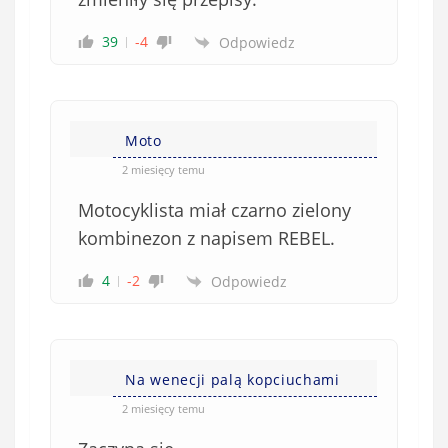
39
-4
Odpowiedz
Moto
2 miesięcy temu
Motocyklista miał czarno zielony
kombinezon z napisem REBEL.
4
-2
Odpowiedz
Na wenecji palą kopciuchami
2 miesięcy temu