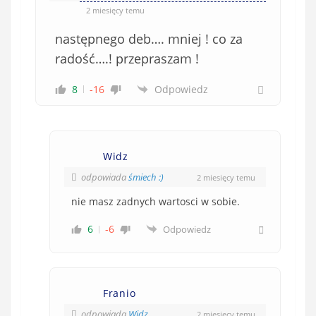
2 miesięcy temu
następnego deb…. mniej ! co za
radość….! przepraszam !
8
-16
Odpowiedz
Widz
odpowiada
śmiech :)
2 miesięcy temu
nie masz zadnych wartosci w sobie.
6
-6
Odpowiedz
Franio
odpowiada
Widz
2 miesięcy temu