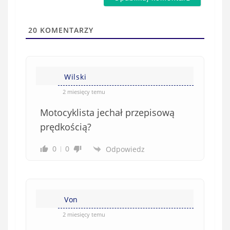
a
s
i
t
l
a
20
KOMENTARZY
(
w
n
s
i
i
e
Wilski
ę
o
*
2 miesięcy temu
b
Motocyklista jechał przepisową
o
w
prędkością?
i
0
0
Odpowiedz
ą
z
k
o
w
Von
e
2 miesięcy temu
)