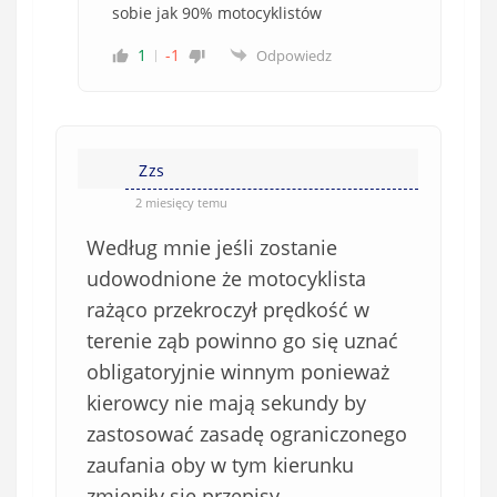
sobie jak 90% motocyklistów
1
-1
Odpowiedz
Zzs
2 miesięcy temu
Według mnie jeśli zostanie
udowodnione że motocyklista
rażąco przekroczył prędkość w
terenie ząb powinno go się uznać
obligatoryjnie winnym ponieważ
kierowcy nie mają sekundy by
zastosować zasadę ograniczonego
zaufania oby w tym kierunku
zmieniły się przepisy.