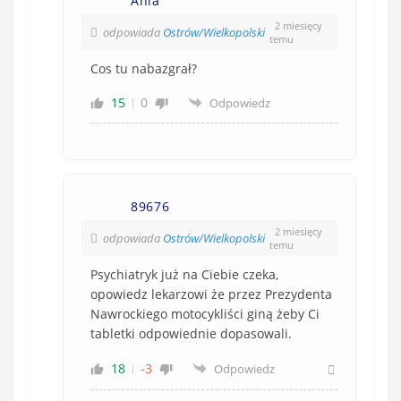
Ania
2 miesięcy
odpowiada
Ostrów/Wielkopolski
temu
Cos tu nabazgrał?
15
0
Odpowiedz
89676
2 miesięcy
odpowiada
Ostrów/Wielkopolski
temu
Psychiatryk już na Ciebie czeka,
opowiedz lekarzowi że przez Prezydenta
Nawrockiego motocykliści giną żeby Ci
tabletki odpowiednie dopasowali.
18
-3
Odpowiedz