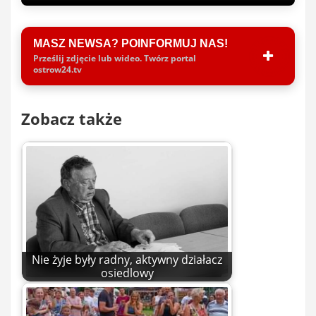
MASZ NEWSA? POINFORMUJ NAS!
Prześlij zdjęcie lub wideo. Twórz portal
ostrow24.tv
Zobacz także
Nie żyje były radny, aktywny działacz
osiedlowy