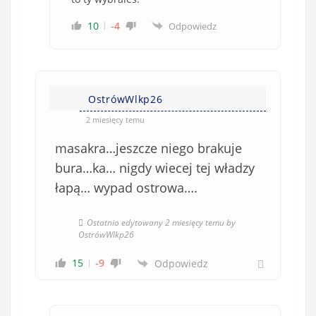
10
-4
Odpowiedz
OstrówWlkp26
2 miesięcy temu
masakra…jeszcze niego brakuje
bura…ka… nigdy wiecej tej władzy
łapą… wypad ostrowa….
Ostatnio edytowany 2 miesięcy temu by
OstrówWlkp26
15
-9
Odpowiedz