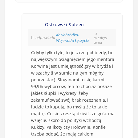
Ostrowski Spleen
2
Koziabródka-
odpowiada
miesięcy
Wojewoda Łęczycki
temu
Gdyby tylko tyle, to jeszcze pół biedy, bo
największym osiągnięciem jego mentora
Korwina jest umiejętność gry w brydża i
w szachy (i w sumie na tym mógłby
poprzestać). Sloganami to się karmi
99,9% wyborców; ten to chociaż pokaże
jakieś słupki i wykresy, żeby
zakamuflować swój brak rozeznania, i
ludzie to kupują, bo myślą że to takie
mądrę. Co sie zresztą dziwić, że gość ma
wzięcie, skoro do polityki wchodzą
Kukizy, Palikoty czy Hołownie. Konfie
trzeba oddać, że mają całkiem