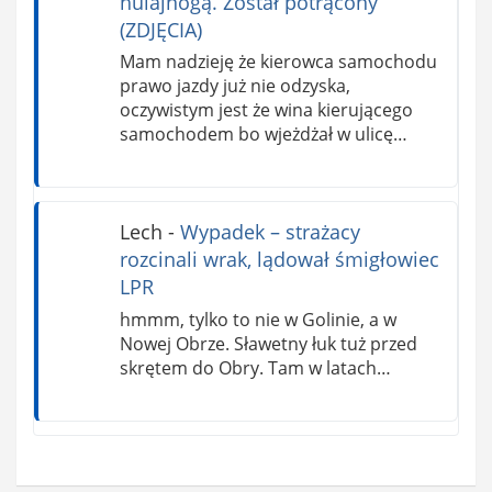
hulajnogą. Został potrącony
(ZDJĘCIA)
Mam nadzieję że kierowca samochodu
prawo jazdy już nie odzyska,
oczywistym jest że wina kierującego
samochodem bo wjeżdżał w ulicę…
Lech
-
Wypadek – strażacy
rozcinali wrak, lądował śmigłowiec
LPR
hmmm, tylko to nie w Golinie, a w
Nowej Obrze. Sławetny łuk tuż przed
skrętem do Obry. Tam w latach…