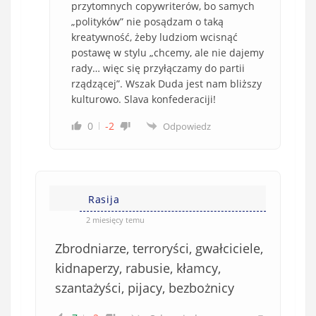
przytomnych copywriterów, bo samych
„polityków” nie posądzam o taką
kreatywność, żeby ludziom wcisnąć
postawę w stylu „chcemy, ale nie dajemy
rady… więc się przyłączamy do partii
rządzącej”. Wszak Duda jest nam bliższy
kulturowo. Slava konfederaciji!
0
-2
Odpowiedz
Rasija
2 miesięcy temu
Zbrodniarze, terroryści, gwałciciele,
kidnaperzy, rabusie, kłamcy,
szantażyści, pijacy, bezbożnicy