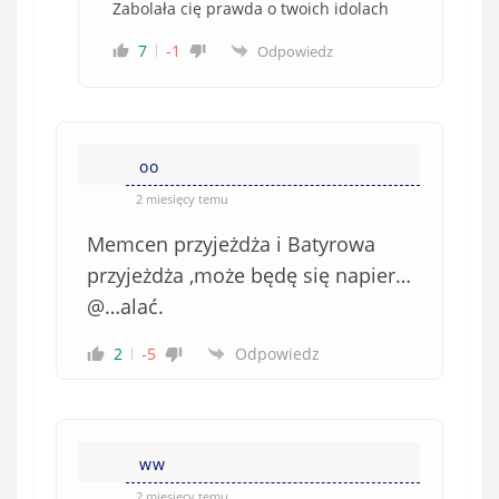
Zabolała cię prawda o twoich idolach
7
-1
Odpowiedz
oo
2 miesięcy temu
Memcen przyjeżdża i Batyrowa
przyjeżdża ,może będę się napier…
@…alać.
2
-5
Odpowiedz
ww
2 miesięcy temu