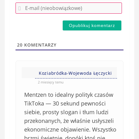
E
z
-
e
m
d
a
s
i
t
l
a
20
KOMENTARZY
(
w
n
s
i
i
e
Koziabródka-Wojewoda Łęczycki
ę
o
*
2 miesięcy temu
b
Mentzen to idealny polityk czasów
o
w
TikToka — 30 sekund pewności
i
siebie, prosty slogan i tłum ludzi
ą
przekonanych, że właśnie usłyszeli
z
ekonomiczne objawienie. Wszystko
k
brzmi świetnie, dopóki ktoś nie