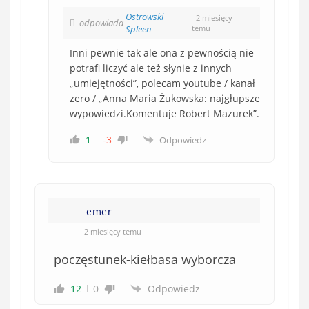
Ostrowski
2 miesięcy
odpowiada
Spleen
temu
Inni pewnie tak ale ona z pewnością nie
potrafi liczyć ale też słynie z innych
„umiejętności”, polecam youtube / kanał
zero / „Anna Maria Żukowska: najgłupsze
wypowiedzi.Komentuje Robert Mazurek”.
1
-3
Odpowiedz
emer
2 miesięcy temu
poczęstunek-kiełbasa wyborcza
12
0
Odpowiedz