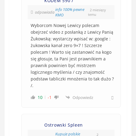
KODEM 590 /
info 100% pewne
2 miesięcy
odpowiada
KMO
temu
Wyborcom Nowej Lewicy polecam
obejrzeć video z posłanką z Lewicy Panią
Żukowską: wystarczy wpisać w: google :
żukowska kanał zero 9×7 ! Szczerze
polecam ! Warto się zastanowić na kogo
się głosuje, ta Pani jest prawnikiem a
prawnik powinien być mistrzem
logicznego myślenia / czy znajomość
podstaw tabliczki mnożenia to tak dużo ?
/.
10
-1
Odpowiedz
Ostrowski Spleen
Kupuje polskie
2