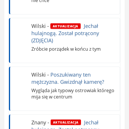
nie chce
Wilski
-
Jechał
AKTUALIZACJA
hulajnogą. Został potrącony
(ZDJĘCIA)
Zróbcie porządek w końcu z tym
Wilski
-
Poszukiwany ten
mężczyzna. Gwizdnął kamerę?
Wygląda jak typowy ostrowiak którego
mija się w centrum
Znany
-
Jechał
AKTUALIZACJA