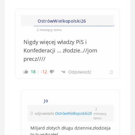
OstrówWielkopolski26
2 miesięcy temu
Nigdy więcej władzy PiS i
Konfederacji … złodzie..//jom
precz////
18
-12
Odpowiedz
Jo
2
odpowiada
OstrówWielkopolski26
miesięcy
temu
Miljard złotych długu dziennie,złodzieja
to ty wybrałeś.