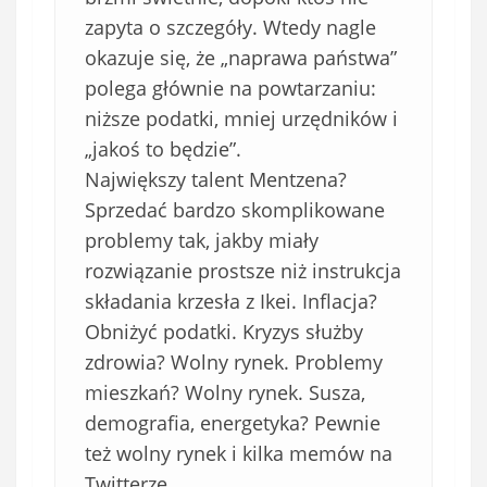
o
zapyta o szczegóły. Wtedy nagle
w
e
okazuje się, że „naprawa państwa”
)
polega głównie na powtarzaniu:
niższe podatki, mniej urzędników i
„jakoś to będzie”.
Największy talent Mentzena?
Sprzedać bardzo skomplikowane
problemy tak, jakby miały
rozwiązanie prostsze niż instrukcja
składania krzesła z Ikei. Inflacja?
Obniżyć podatki. Kryzys służby
zdrowia? Wolny rynek. Problemy
mieszkań? Wolny rynek. Susza,
demografia, energetyka? Pewnie
też wolny rynek i kilka memów na
Twitterze.