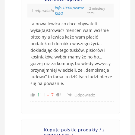
info 100% pewne
2 miesięcy
odpowiada
KMO
temu
ta nowa lewica co chce obywateli
wyka(ta)strować? mencen wam wciśnie
bitcoiny a lewica każe wam płacić
podatek od dorobku waszego życia.
dokładając do tego tusków, pisiorów i
kosiniaków, wybór mamy że ho ho…
gorzej niż za komuny, bo wtedy wszyscy
przynajmniej wiedzieli, że „demokracja
ludowa” to farsa. a dziś tych ludzi bierze
się na poważnie.
11
-17
Odpowiedz
Kupuje polskie produkty / z