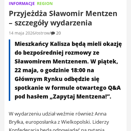
INFORMACJE
REGION
Przyjeżdża Sławomir Mentzen
– szczegóły wydarzenia
14 maja 2026
ostrow
20
Mieszkańcy Kalisza będą mieli okazję
do bezpośredniej rozmowy ze
Sławomirem Mentzenem. W piątek,
22 maja, o godzinie 18:00 na
Głównym Rynku odbędzie się
spotkanie w formule otwartego Q&A
pod hasłem „Zapytaj Mentzena!”.
W wydarzeniu udział weźmie również Anna
Bryłka, europosłanka z Wielkopolski. Liderzy
Konfederacja będą odpowiadać na pytania