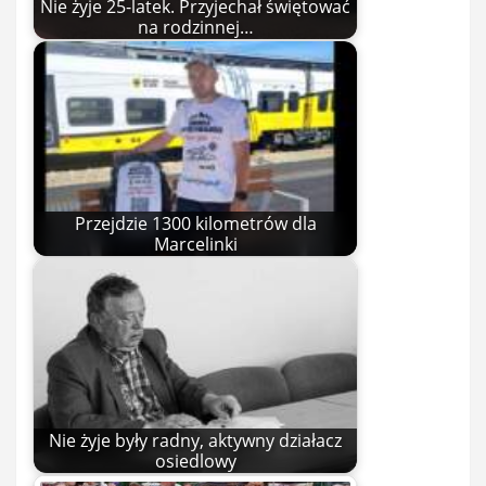
Nie żyje 25-latek. Przyjechał świętować
na rodzinnej…
Przejdzie 1300 kilometrów dla
Marcelinki
Nie żyje były radny, aktywny działacz
osiedlowy