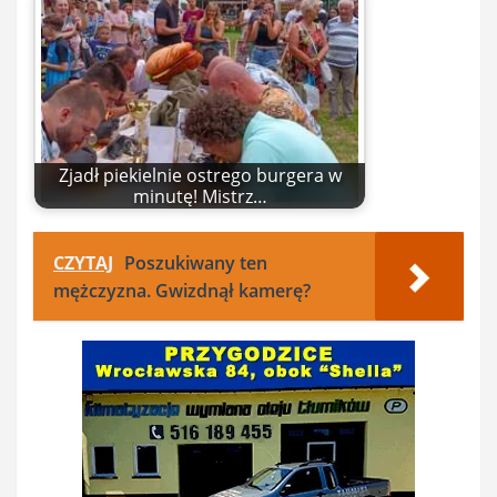
Zjadł piekielnie ostrego burgera w
minutę! Mistrz…
CZYTAJ
Poszukiwany ten
mężczyzna. Gwizdnął kamerę?