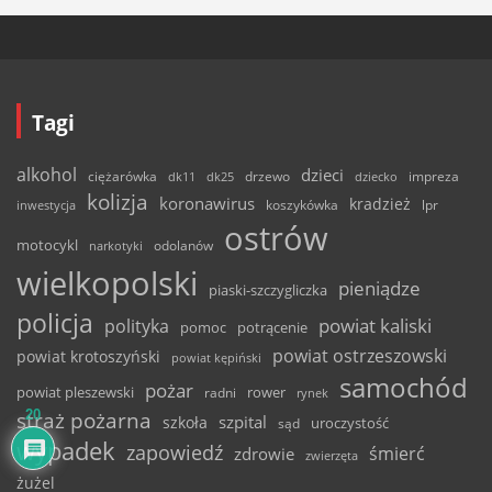
Tagi
alkohol
dzieci
ciężarówka
drzewo
dk11
dk25
dziecko
impreza
kolizja
koronawirus
kradzież
inwestycja
koszykówka
lpr
ostrów
motocykl
odolanów
narkotyki
wielkopolski
pieniądze
piaski-szczygliczka
policja
powiat kaliski
polityka
pomoc
potrącenie
powiat ostrzeszowski
powiat krotoszyński
powiat kępiński
samochód
pożar
powiat pleszewski
rower
radni
rynek
20
straż pożarna
szpital
szkoła
uroczystość
sąd
wypadek
zapowiedź
śmierć
zdrowie
zwierzęta
żużel