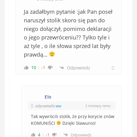
Ja zadałbym pytanie :jak Pan poseł
naruszył stolik skoro się pan do
niego dołączył, pomimo deklaracji
o jego przewróceniu?? Tylko tyle i
aż tyle , o ile słowa sprzed lat były
prawdą…
10
-1
Odpowiedz
Elo
odpowiada
ww
2 miesięcy temu
Tak wywrócili stolik, że przy korycie znów
KOMUNIŚCI
Dzięki Sławunio!
4
-1
Odpowiedz