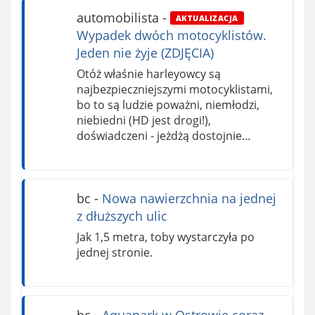
automobilista
-
AKTUALIZACJA
Wypadek dwóch motocyklistów.
Jeden nie żyje (ZDJĘCIA)
Otóż właśnie harleyowcy są
najbezpieczniejszymi motocyklistami,
bo to są ludzie poważni, niemłodzi,
niebiedni (HD jest drogi!),
doświadczeni - jeżdżą dostojnie…
bc
-
Nowa nawierzchnia na jednej
z dłuższych ulic
Jak 1,5 metra, toby wystarczyła po
jednej stronie.
bc
-
Aquapark w Ostrowie coraz