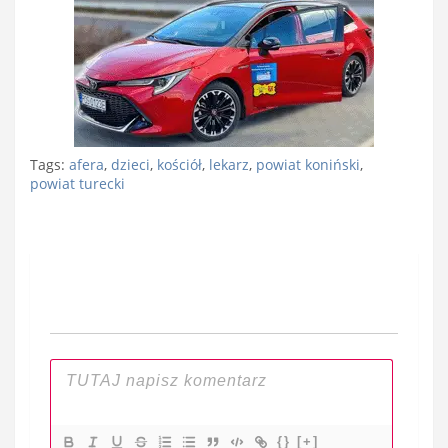
Tags:
afera
,
dzieci
,
kościół
,
lekarz
,
powiat koniński
,
powiat turecki
Nawigacja
wpisu
{}
[+]