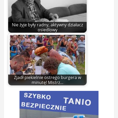
Nie żyje były radny, aktywny działacz
osiedlowy
Zjadł piekielnie ostrego burgera w
minutę! Mistrz…