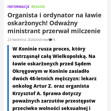
INFORMACJE
REGION
Organista i ordynator na ławie
oskarżonych! Odważny
ministrant przerwał milczenie
23 kwietnia 2026
ostrow
5
W Koninie rusza proces, który
wstrząsnął całą Wielkopolską. Na
ławie oskarżonych przed Sądem
Okręgowym w Koninie zasiadło
dwóch 48-letnich mężczyzn: lekarz
onkolog Artur Z. oraz organista
Krzysztof A. Sprawa dotyczy
poważnych zarzutów przestępstw
przeciwko wolności seksualnej i