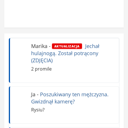
Marika
-
Jechał
AKTUALIZACJA
hulajnogą. Został potrącony
(ZDJĘCIA)
2 promile
Ja
-
Poszukiwany ten mężczyzna.
Gwizdnął kamerę?
Rysiu?