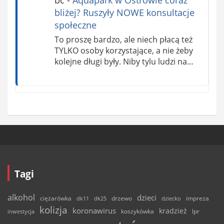
bliżej? Ruszyły NOWE konsultacje
społeczne
To proszę bardzo, ale niech płacą też
TYLKO osoby korzystające, a nie żeby
kolejne długi były. Niby tylu ludzi na…
Tagi
alkohol
dzieci
ciężarówka
drzewo
dk11
dk25
dziecko
impreza
kolizja
koronawirus
kradzież
inwestycja
koszykówka
lpr