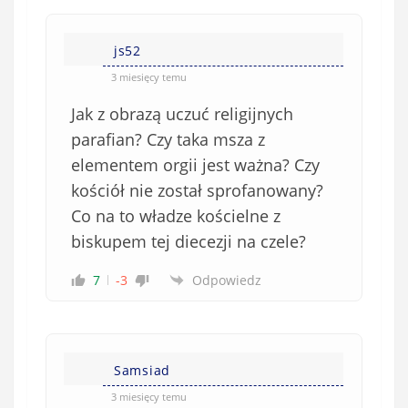
z
k
js52
o
w
3 miesięcy temu
e
Jak z obrazą uczuć religijnych
)
parafian? Czy taka msza z
elementem orgii jest ważna? Czy
kościół nie został sprofanowany?
Co na to władze kościelne z
biskupem tej diecezji na czele?
7
-3
Odpowiedz
Samsiad
3 miesięcy temu