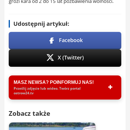
grozi kara od 2 do 15 lat pozbawienia wolności.
Udostępnij artykuł:
Facebook
X (Twitter)
MASZ NEWSA? POINFORMUJ NAS!
Prześlij zdjęcie lub wideo. Twórz portal
ostrow24.tv
Zobacz także