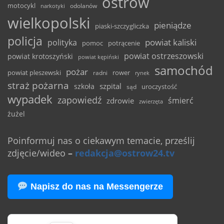
ostrów
motocykl
odolanów
narkotyki
wielkopolski
pieniądze
piaski-szczygliczka
policja
powiat kaliski
polityka
pomoc
potrącenie
powiat ostrzeszowski
powiat krotoszyński
powiat kępiński
samochód
pożar
powiat pleszewski
rower
radni
rynek
straż pożarna
szpital
szkoła
uroczystość
sąd
wypadek
zapowiedź
śmierć
zdrowie
zwierzęta
żużel
Poinformuj nas o ciekawym temacie, prześlij
zdjęcie/wideo
–
redakcja@ostrow24.tv
Napisz do nas na Messengerze