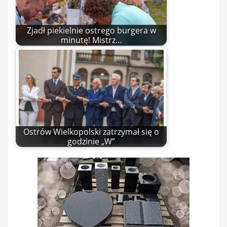
Zjadł piekielnie ostrego burgera w
minutę! Mistrz…
Ostrów Wielkopolski zatrzymał się o
godzinie „W”