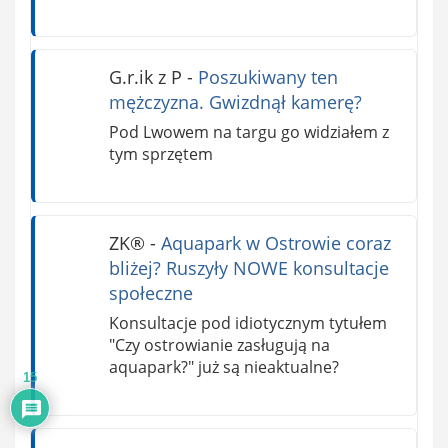
G.r.ik z P
-
Poszukiwany ten
mężczyzna. Gwizdnął kamerę?
Pod Lwowem na targu go widziałem z
tym sprzętem
ZK®️
-
Aquapark w Ostrowie coraz
bliżej? Ruszyły NOWE konsultacje
społeczne
Konsultacje pod idiotycznym tytułem
"Czy ostrowianie zasługują na
aquapark?" już są nieaktualne?
15