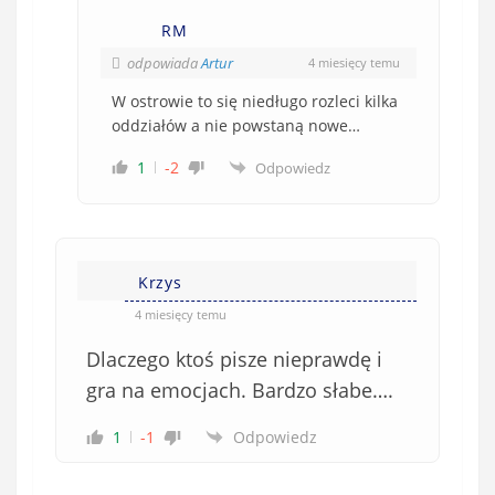
o
RM
w
e
odpowiada
Artur
4 miesięcy temu
)
W ostrowie to się niedługo rozleci kilka
oddziałów a nie powstaną nowe…
1
-2
Odpowiedz
Krzys
4 miesięcy temu
Dlaczego ktoś pisze nieprawdę i
gra na emocjach. Bardzo słabe….
1
-1
Odpowiedz