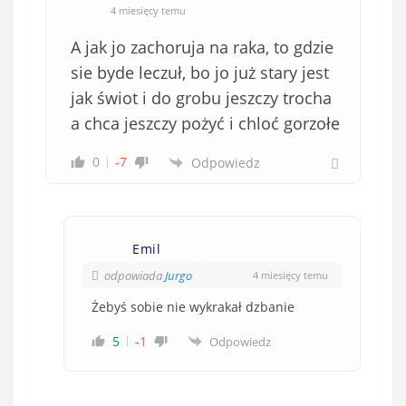
4 miesięcy temu
A jak jo zachoruja na raka, to gdzie
sie byde leczuł, bo jo już stary jest
jak świot i do grobu jeszczy trocha
a chca jeszczy pożyć i chloć gorzołe
0
-7
Odpowiedz
Emil
odpowiada
Jurgo
4 miesięcy temu
Żebyś sobie nie wykrakał dzbanie
5
-1
Odpowiedz