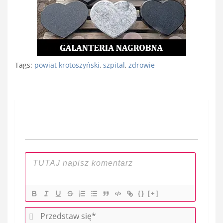
Tags:
powiat krotoszyński
,
szpital
,
zdrowie
Nawigacja
wpisu
{}
[+]
P