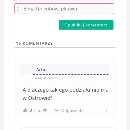
r
E
z
-
e
m
d
a
s
i
t
l
a
15
KOMENTARZY
(
w
n
s
i
i
e
Artur
ę
o
*
4 miesięcy temu
b
A dlaczego takiego oddziału nie ma
o
w
w Ostrowie?
i
3
-2
Odpowiedz
ą
z
k