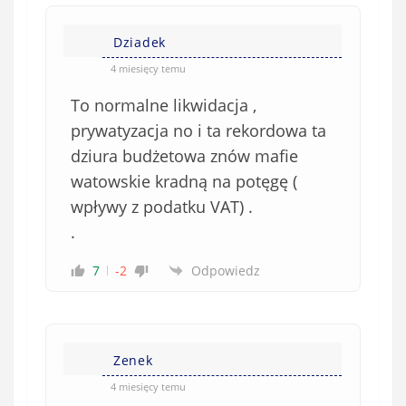
Dziadek
4 miesięcy temu
To normalne likwidacja ,
prywatyzacja no i ta rekordowa ta
dziura budżetowa znów mafie
watowskie kradną na potęgę (
wpływy z podatku VAT) .
.
7
-2
Odpowiedz
Zenek
4 miesięcy temu