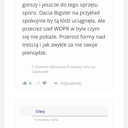
gorszy i jeszcze do tego sprzętu
sporo. Dacia Bigster na przykład
spokojnie by tą łódź uciągnęła. Ale
przecież szef WOPR w byle czym
się nie pokaże. Przerost formy nad
treścią i jak zwykle za nie swoje
pieniądze.
Ostatnio edytowany 8 miesięcy temu by
Ciepłownik
4
-1
Odpowiedz
Siwy
8 miesięcy temu