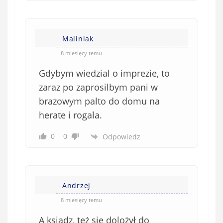
Maliniak
8 miesięcy temu
Gdybym wiedzial o imprezie, to
zaraz po zaprosilbym pani w
brazowym palto do domu na
herate i rogala.
0
0
Odpowiedz
Andrzej
8 miesięcy temu
A ksiądz, też się dolożył do