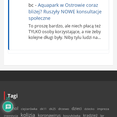
bc
-
Aquapark w Ostrowie coraz
bliżej? Ruszyły NOWE konsultacje
społeczne
To proszę bardzo, ale niech płacą też
TYLKO osoby korzystające, a nie żeby
kolejne długi były. Niby tylu ludzi na…
Tagi
25
alkohol
dzieci
ciężarówka
drzewo
dk11
dk25
dziecko
impreza
kolizja
koronawirus
kradzież
inwestycja
koszykówka
lpr