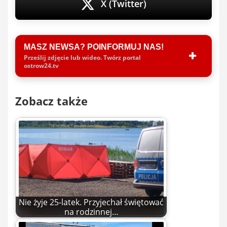
X (Twitter)
MASZ NEWSA? POINFORMUJ NAS!
Prześlij zdjęcie lub wideo. Twórz portal
ostrow24.tv
Zobacz także
Nie żyje 25-latek. Przyjechał świętować
na rodzinnej…