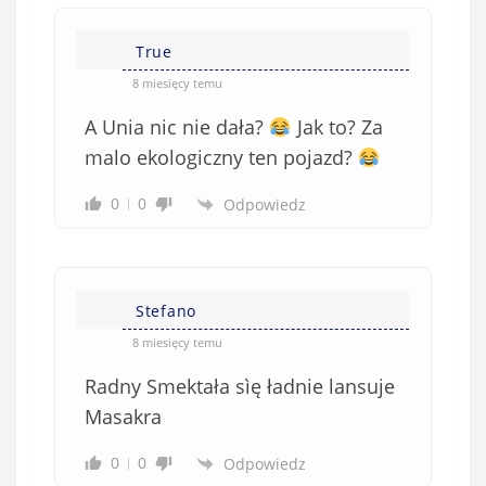
e
)
True
8 miesięcy temu
A Unia nic nie dała?
Jak to? Za
malo ekologiczny ten pojazd?
0
0
Odpowiedz
Stefano
8 miesięcy temu
Radny Smektała sìę ładnie lansuje
Masakra
0
0
Odpowiedz