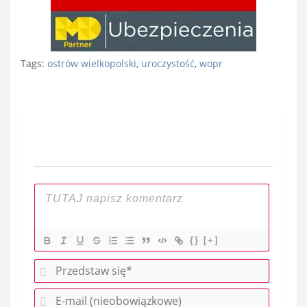
Tags:
ostrów wielkopolski
,
uroczystość
,
wopr
Nawigacja
wpisu
{}
[+]
P
r
E
z