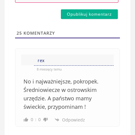
-
e
m
d
a
s
i
t
l
a
25
KOMENTARZY
(
w
n
s
i
i
e
rex
ę
o
*
8 miesięcy temu
b
No i najważniejsze, pokropek.
o
w
Średniowiecze w ostrowskim
i
urzędzie. A państwo mamy
ą
świeckie, przypominam !
z
k
0
0
Odpowiedz
o
w