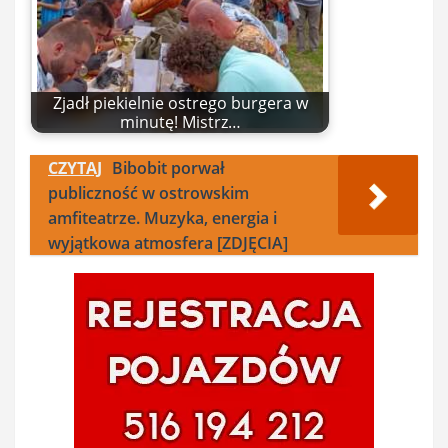
Zjadł piekielnie ostrego burgera w
minutę! Mistrz…
CZYTAJ
Bibobit porwał
publiczność w ostrowskim
amfiteatrze. Muzyka, energia i
wyjątkowa atmosfera [ZDJĘCIA]