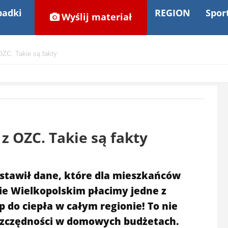
adki
REGION
Spor
Wyślij materiał
OZC. Takie są fakty
 z OZC. Takie są fakty
stawił dane, które dla mieszkańców
e Wielkopolskim płacimy jedne z
 do ciepła w całym regionie! To nie
 oszczędności w domowych budżetach.