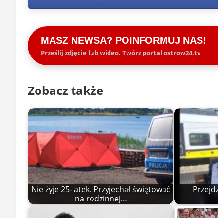
MASZ NEWSA? POINFORMUJ NAS!
Prześlij zdjęcie lub wideo. Twórz portal ostrow24.tv
Zobacz także
Nie żyje 25-latek. Przyjechał świętować
Przejd
na rodzinnej…