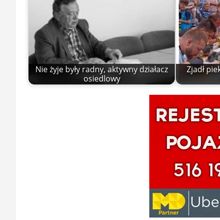
Nie żyje były radny, aktywny działacz
Zjadł pie
osiedlowy