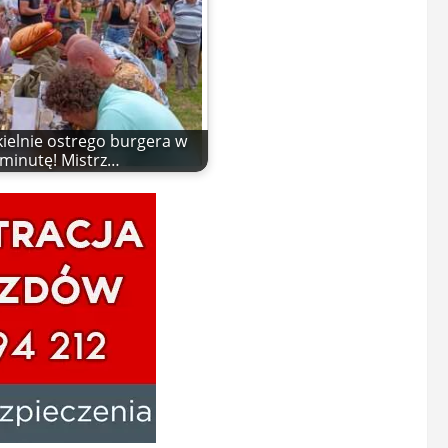
kielnie ostrego burgera w
minutę! Mistrz…