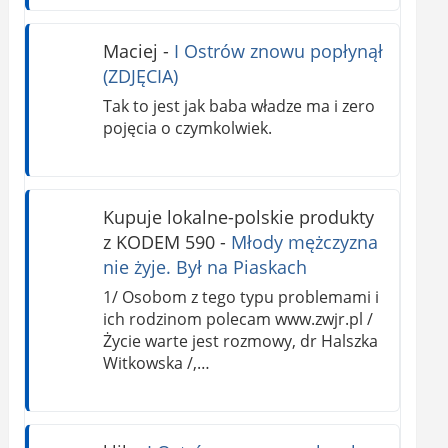
Maciej
-
I Ostrów znowu popłynął
(ZDJĘCIA)
Tak to jest jak baba władze ma i zero
pojęcia o czymkolwiek.
Kupuje lokalne-polskie produkty
z KODEM 590
-
Młody mężczyzna
nie żyje. Był na Piaskach
1/ Osobom z tego typu problemami i
ich rodzinom polecam www.zwjr.pl /
Życie warte jest rozmowy, dr Halszka
Witkowska /,…