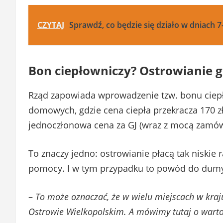
CZYTAJ
Sprawdź, co będzie się działo w dniach 7
Bon ciepłowniczy? Ostrowianie g
Rząd zapowiada wprowadzenie tzw. bonu ciep
domowych, gdzie cena ciepła przekracza 170 z
jednoczłonowa cena za GJ (wraz z mocą zamó
To znaczy jedno: ostrowianie płacą tak niskie r
pomocy. I w tym przypadku to powód do dum
–
To może oznaczać, że w wielu miejscach w kraj
Ostrowie Wielkopolskim. A mówimy tutaj o wartoś