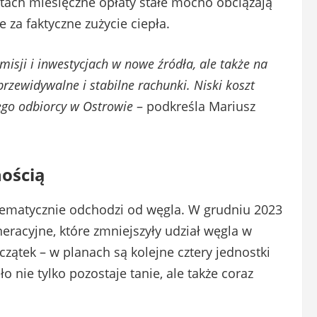
tach miesięczne opłaty stałe mocno obciążają
 za faktyczne zużycie ciepła.
misji i inwestycjach w nowe źródła, ale także na
przewidywalne i stabilne rachunki. Niski koszt
ego odbiorcy w Ostrowie
– podkreśla Mariusz
nością
stematycznie odchodzi od węgla. W grudniu 2023
racyjne, które zmniejszyły udział węgla w
zątek – w planach są kolejne cztery jednostki
o nie tylko pozostaje tanie, ale także coraz