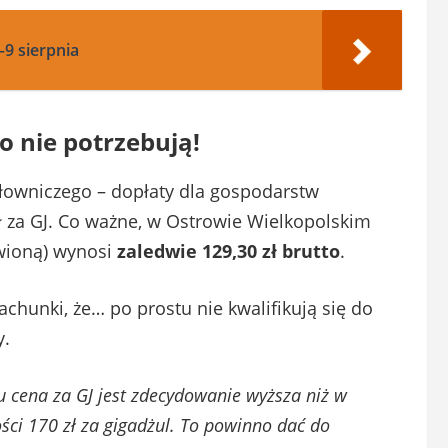
–9 sierpnia
o nie potrzebują!
łowniczego – dopłaty dla gospodarstw
ł za GJ. Co ważne, w Ostrowie Wielkopolskim
wioną) wynosi
zaledwie 129,30 zł brutto
.
achunki, że… po prostu nie kwalifikują się do
y.
u cena za GJ jest zdecydowanie wyższa niż w
ci 170 zł za gigadżul. To powinno dać do