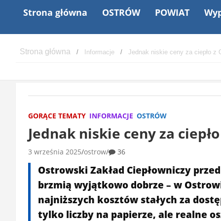
Strona główna
OSTRÓW
POWIAT
Wyp
Informacje
Jednak niskie ceny za ciepło z 
GORĄCE TEMATY
INFORMACJE
OSTRÓW
Jednak niskie ceny za ciepło
3 września 2025
ostrow
36
Ostrowski Zakład Ciepłowniczy przed
brzmią wyjątkowo dobrze – w Ostrowi
najniższych kosztów stałych za dostęp
tylko liczby na papierze, ale realne