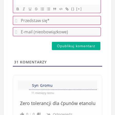
{}
[+]
P
r
E
z
-
e
m
d
a
s
i
t
l
a
31
KOMENTARZY
(
w
n
s
i
i
e
Syn Gromu
ę
o
*
11 miesięcy temu
b
Zero tolerancji dla ćpunów etanolu
o
w
0
0
Odpowiedz