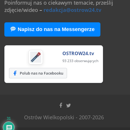
Poinformuj nas o ciekawym temacie, prześlij
zdjęcie/wideo
–
redakcja@ostrow24.tv
Napisz do nas na Messengerze
OSTROW24.tv
93 233 obserwujących
Polub nas na Facebooku
Ostrów Wielkopolski - 2007-2026
31