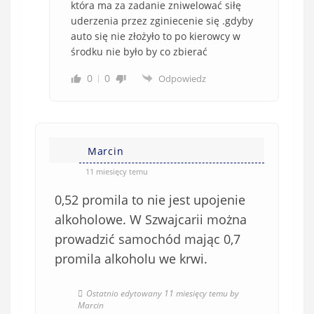
która ma za zadanie zniwelować siłę
uderzenia przez zginiecenie się .gdyby
auto się nie złożyło to po kierowcy w
środku nie było by co zbierać
0
0
Odpowiedz
Marcin
11 miesięcy temu
0,52 promila to nie jest upojenie
alkoholowe. W Szwajcarii można
prowadzić samochód mając 0,7
promila alkoholu we krwi.
Ostatnio edytowany 11 miesięcy temu by
Marcin