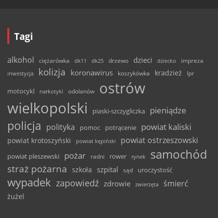
Tagi
alkohol
dzieci
ciężarówka
drzewo
dk11
dk25
dziecko
impreza
kolizja
koronawirus
kradzież
inwestycja
koszykówka
lpr
ostrów
motocykl
odolanów
narkotyki
wielkopolski
pieniądze
piaski-szczygliczka
policja
powiat kaliski
polityka
pomoc
potrącenie
powiat ostrzeszowski
powiat krotoszyński
powiat kępiński
samochód
pożar
powiat pleszewski
rower
radni
rynek
straż pożarna
szpital
szkoła
uroczystość
sąd
wypadek
zapowiedź
śmierć
zdrowie
zwierzęta
żużel