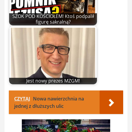
SZOK POD KOŚCIOŁEM! Ktoś podpalił
figurę sakralną?
Jest nowy prezes MZGM!
CZYTAJ
Nowa nawierzchnia na
jednej z dłuższych ulic