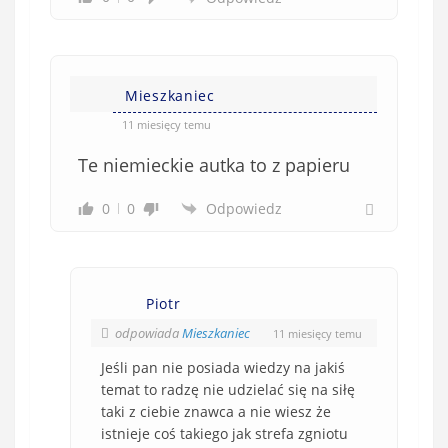
i
ą
z
k
Mieszkaniec
o
w
11 miesięcy temu
e
Te niemieckie autka to z papieru
)
0
0
Odpowiedz
Piotr
odpowiada
Mieszkaniec
11 miesięcy temu
Jeśli pan nie posiada wiedzy na jakiś
temat to radzę nie udzielać się na siłę
taki z ciebie znawca a nie wiesz że
istnieje coś takiego jak strefa zgniotu