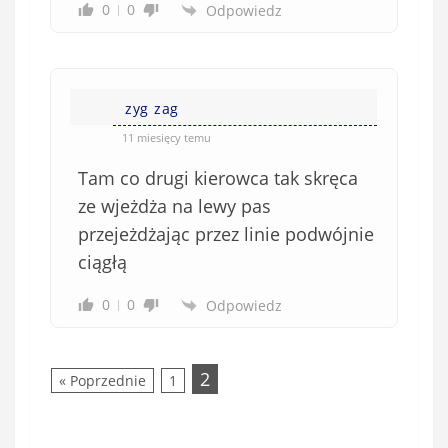
0
0
Odpowiedz
zyg zag
11 miesięcy temu
Tam co drugi kierowca tak skręca
ze wjeżdża na lewy pas
przejeżdżając przez linie podwójnie
ciągłą
0
0
Odpowiedz
2
« Poprzednie
1