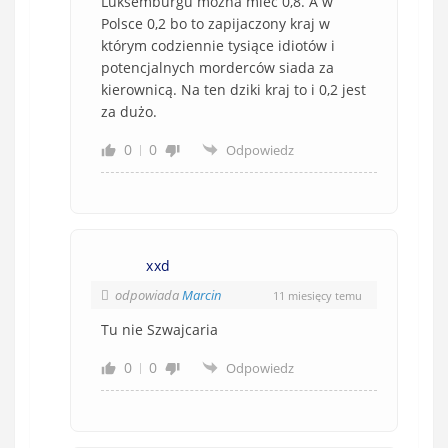
Luksemburgu można mieć 0,8. A w
Polsce 0,2 bo to zapijaczony kraj w
którym codziennie tysiące idiotów i
potencjalnych morderców siada za
kierownicą. Na ten dziki kraj to i 0,2 jest
za dużo.
0
0
Odpowiedz
xxd
odpowiada
Marcin
11 miesięcy temu
Tu nie Szwajcaria
0
0
Odpowiedz