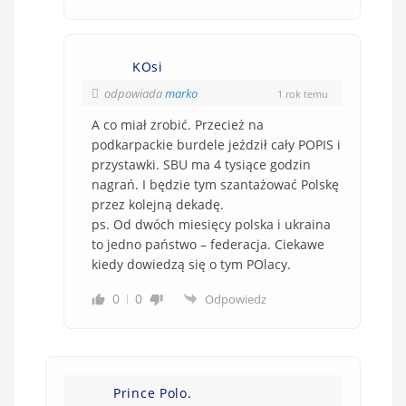
KOsi
odpowiada
marko
1 rok temu
A co miał zrobić. Przecież na
podkarpackie burdele jeździł cały POPIS i
przystawki. SBU ma 4 tysiące godzin
nagrań. I będzie tym szantażować Polskę
przez kolejną dekadę.
ps. Od dwóch miesięcy polska i ukraina
to jedno państwo – federacja. Ciekawe
kiedy dowiedzą się o tym POlacy.
0
0
Odpowiedz
Prince Polo.