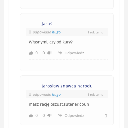
Jaruś
odpowiada
hugo
1 rok temu
Własnymi, czy od kury?
0
0
Odpowiedz
jarosław znawca narodu
odpowiada
hugo
1 rok temu
masz rację oszust,sutener,ćpun
0
0
Odpowiedz