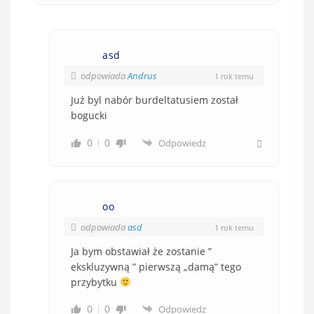
asd
odpowiada
Andrus
1 rok temu
Już byl nabór burdeltatusiem został
bogucki
0
0
Odpowiedz
oo
odpowiada
asd
1 rok temu
Ja bym obstawiał że zostanie ”
ekskluzywną ” pierwszą „damą” tego
przybytku
0
0
Odpowiedz