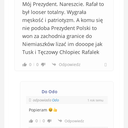
Mój Prezydent. Nareszcie. Rafał to
o
w
był looser totalny. Wygrała
i
męskość i patriotyzm. A komu się
ą
nie podoba Prezydent Polski to
z
won za zachodnia granice do
k
Niemiaszków lizać im dooope jak
o
Tusk i Tęczowy Chlopiec Rafalek
w
e
0
0
Odpowiedz
)
Do Odo
odpowiada
Odo
1 rok temu
Popieram
0
0
Odpowiedz