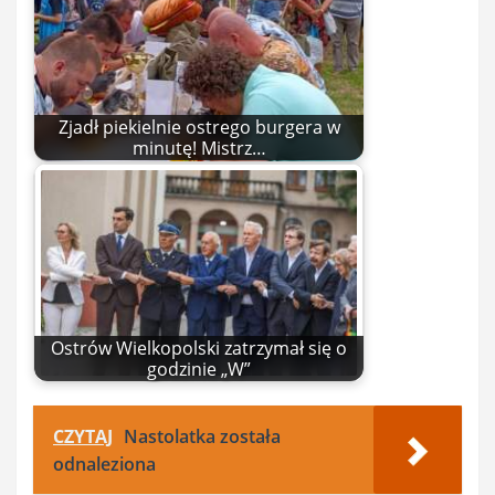
Zjadł piekielnie ostrego burgera w
minutę! Mistrz…
Ostrów Wielkopolski zatrzymał się o
godzinie „W”
CZYTAJ
Nastolatka została
odnaleziona