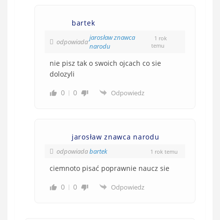
bartek
jarosław znawca
1 rok
odpowiada
narodu
temu
nie pisz tak o swoich ojcach co sie
dolozyli
0
0
Odpowiedz
jarosław znawca narodu
odpowiada
bartek
1 rok temu
ciemnoto pisać poprawnie naucz sie
0
0
Odpowiedz