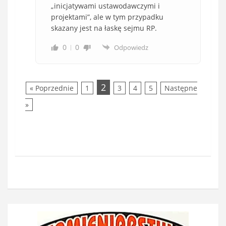
„inicjatywami ustawodawczymi i
projektami”, ale w tym przypadku
skazany jest na łaskę sejmu RP.
0
0
Odpowiedz
2
« Poprzednie
1
3
4
5
Następne
»