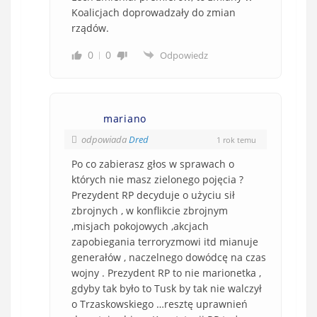
Koalicjach doprowadzały do zmian
rządów.
0
0
Odpowiedz
mariano
odpowiada
Dred
1 rok temu
Po co zabierasz głos w sprawach o
których nie masz zielonego pojęcia ?
Prezydent RP decyduje o użyciu sił
zbrojnych , w konflikcie zbrojnym
,misjach pokojowych ,akcjach
zapobiegania terroryzmowi itd mianuje
generałów , naczelnego dowódcę na czas
wojny . Prezydent RP to nie marionetka ,
gdyby tak było to Tusk by tak nie walczył
o Trzaskowskiego …resztę uprawnień