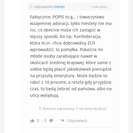
odpowiada
marko
1 rok temu
Faktycznie, POPiS to g… i towarzystwo
wzajemnej adoracji, tylko niestety nie ma
nic, co obecnie może ich zastąpić w
lepszy sposób, bo np. Konfederacja,
która m.in. chce dobrowolny ZUS
wprowadzić, to pomyłka. Pokażcie mi
młode osoby zarabiające nawet w
okolicach średniej krajowej, które same z
siebie będą płacić jakiekolwiek pieniądze
na przyszłą emeryturę. Może będzie to
robić z 10 procent, a reszta gdy przyjdzie
czas, to będą żebrać od państwa, albo na
ulicy wylądują.
Ostatnio edytowany 1 rok temu by Jaruś
0
0
Odpowiedz