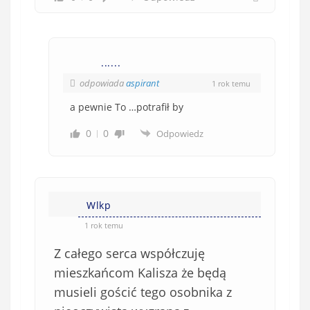
......
odpowiada
aspirant
1 rok temu
a pewnie To …potrafił by
0
0
Odpowiedz
Wlkp
1 rok temu
Z całego serca współczuję
mieszkańcom Kalisza że będą
musieli gościć tego osobnika z