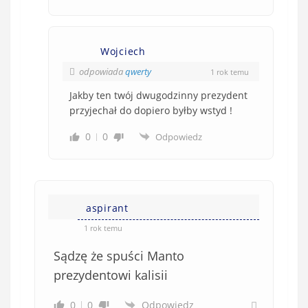
Wojciech
odpowiada
qwerty
1 rok temu
Jakby ten twój dwugodzinny prezydent
przyjechał do dopiero byłby wstyd !
0
0
Odpowiedz
aspirant
1 rok temu
Sądzę że spuści Manto
prezydentowi kalisii
0
0
Odpowiedz