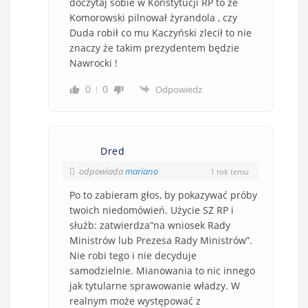
doczytaj sobie w Konstytucji RP to że
Komorowski pilnował żyrandola , czy
Duda robił co mu Kaczyński zlecił to nie
znaczy że takim prezydentem będzie
Nawrocki !
0
0
Odpowiedz
Dred
odpowiada
mariano
1 rok temu
Po to zabieram głos, by pokazywać próby
twoich niedomówień. Użycie SZ RP i
służb: zatwierdza”
na wniosek Rady
Ministrów lub Prezesa Rady Ministrów”.
Nie robi tego i nie decyduje
samodzielnie. Mianowania to nic innego
jak tytularne sprawowanie władzy. W
realnym może występować z