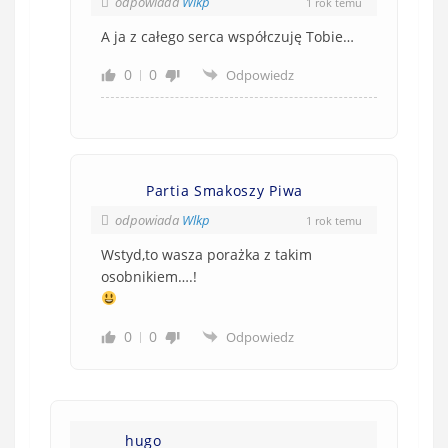
odpowiada
Wlkp
1 rok temu
A ja z całego serca współczuję Tobie…
0
0
Odpowiedz
Partia Smakoszy Piwa
odpowiada
Wlkp
1 rok temu
Wstyd,to wasza porażka z takim
osobnikiem….!
0
0
Odpowiedz
hugo