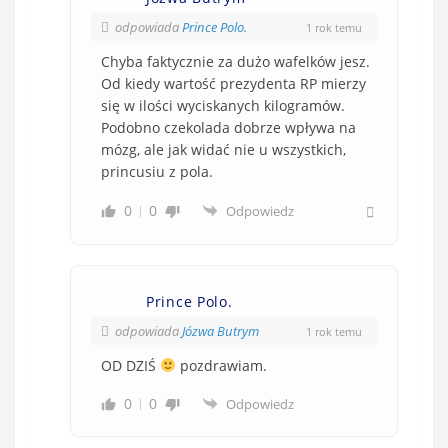
odpowiada
Prince Polo.
1 rok temu
Chyba faktycznie za dużo wafelków jesz.
Od kiedy wartość prezydenta RP mierzy
się w ilości wyciskanych kilogramów.
Podobno czekolada dobrze wpływa na
mózg, ale jak widać nie u wszystkich,
princusiu z pola.
0
0
Odpowiedz
Prince Polo.
odpowiada
Józwa Butrym
1 rok temu
OD DZIŚ
pozdrawiam.
0
0
Odpowiedz