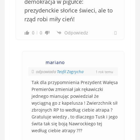
demokracja w pigułce:
prezydenckie słońce świeci, ale to
rząd robi miły cień!
0
0
Odpowiedz
mariano
odpowiada
Teofil Zagrycha
1 rok temu
Tak dla przypomnienia Prezydent Wałęsa
Premierów zmieniał jak rękawiczki
jednego mianując powiedział że
wyciągną go z kapelusza ! Zwierzchnik sił
zbrojnych RP to według ciebie atrapa ?
Gratuluje wiedzy , to dlaczego Tusk i jego
świta tak się boją Nawrockiego tej
według ciebie atrapy ???