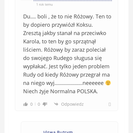
1 rok temu
Du…. boli , że to nie Różowy. Ten to
by dopiero przywiózł Koksu.
Zresztą jakby stanał na przeciwko
Karola, to ten by go sprzątnął
liściem. Różowy by zaraz poleciał
do swojego Rudego sługusa się
wypłakać. Jest tylko jeden problem
Rudy od kiedy Różowy przegrał ma
na niego wyj………………..neeeeee
Niech żyje Normalna POLSKA.
0
0
Odpowiedz
Józwa Butrym