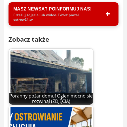
MASZ NEWSA? POINFORMUJ NAS!
Prześlij zdjęcie lub wideo. Twórz portal
ostrow24.tv
Zobacz także
Poranny pożar domu! Ogień mocno się
rozwinął (ZDJĘCIA)