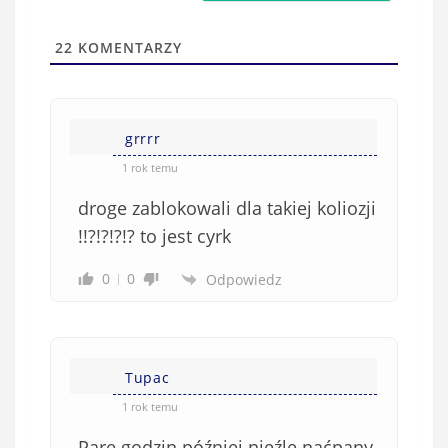
i
t
l
a
22
KOMENTARZY
(
w
n
s
i
i
e
grrrr
ę
o
*
1 rok temu
b
droge zablokowali dla takiej koliozji
o
w
!!?!?!?!? to jest cyrk
i
0
0
Odpowiedz
ą
z
k
o
w
Tupac
e
1 rok temu
)
Parę godzin później nieźle naćpany,