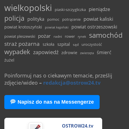
wielkopolski
pieniądze
piaski-szczygliczka
policja
powiat kaliski
polityka
pomoc
potrącenie
powiat ostrzeszowski
powiat krotoszyński
powiat kępiński
samochód
pożar
powiat pleszewski
rower
radni
rynek
straż pożarna
szpital
szkoła
uroczystość
sąd
wypadek
zapowiedź
śmierć
zdrowie
zwierzęta
żużel
Poinformuj nas o ciekawym temacie, prześlij
zdjęcie/wideo
–
redakcja@ostrow24.tv
Napisz do nas na Messengerze
OSTROW24.tv