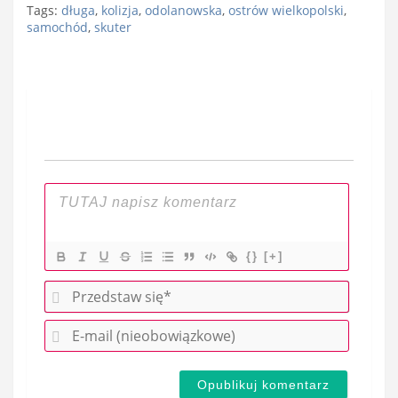
Tags:
długa
,
kolizja
,
odolanowska
,
ostrów wielkopolski
,
samochód
,
skuter
Nawigacja
wpisu
{}
[+]
P
r
E
z
-
e
m
d
a
s