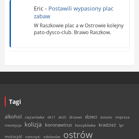
Eric
-
Postawili wypasiony plac
zabaw
W Raszkowie plac a w Ostrowie kolejny
pato-dysco-club. Brawo Raszkow.
Tagi
alkohol
dzieci
ciężarówka
drzewo
dk11
dk25
dziecko
impreza
kolizja
koronawirus
kradzież
inwestycja
koszykówka
lpr
ostrów
motocykl
odolanów
narkotyki