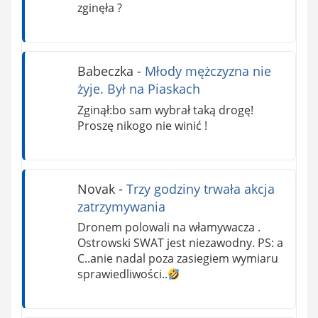
zginęła ?
Babeczka
-
Młody mężczyzna nie
żyje. Był na Piaskach
Zginął:bo sam wybrał taką drogę!
Proszę nikogo nie winić !
Novak
-
Trzy godziny trwała akcja
zatrzymywania
Dronem polowali na włamywacza .
Ostrowski SWAT jest niezawodny. PS: a
C..anie nadal poza zasiegiem wymiaru
sprawiedliwości..