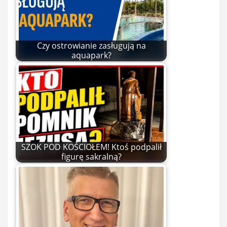
Czy ostrowianie zasługują na
aquapark?
SZOK POD KOŚCIOŁEM! Ktoś podpalił
figurę sakralną?