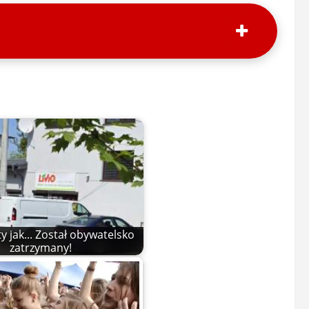
y jak... Został obywatelsko
zatrzymany!