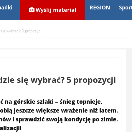
adki
REGION
Spor
Wyślij materiał
się wybrać? 5 propozycji
zie się wybrać? 5 propozycji
na górskie szlaki – śnieg topnieje,
 robią jeszcze większe wrażenie niż latem.
mów i sprawdzić swoją kondycję po zimie.
lizacji!