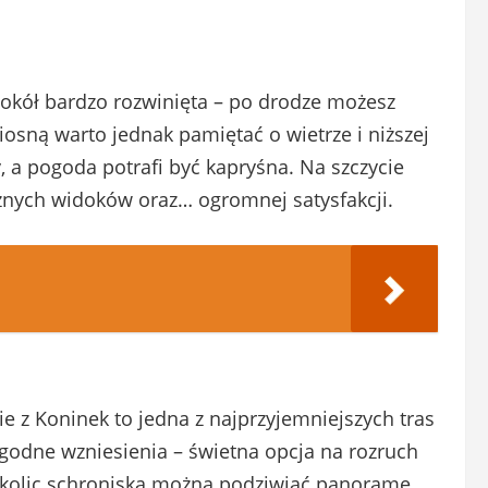
 wokół bardzo rozwinięta – po drodze możesz
iosną warto jednak pamiętać o wietrze i niższej
, a pogoda potrafi być kapryśna. Na szczycie
znych widoków oraz… ogromnej satysfakcji.
e z Koninek to jedna z najprzyjemniejszych tras
łagodne wzniesienia – świetna opcja na rozruch
 okolic schroniska można podziwiać panoramę