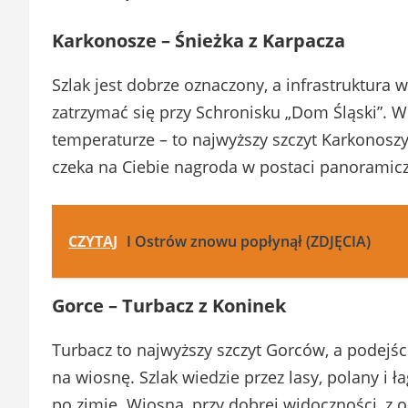
Karkonosze – Śnieżka z Karpacza
Szlak jest dobrze oznaczony, a infrastruktura
zatrzymać się przy Schronisku „Dom Śląski”. W
temperaturze – to najwyższy szczyt Karkonoszy
czeka na Ciebie nagroda w postaci panoramic
CZYTAJ
I Ostrów znowu popłynął (ZDJĘCIA)
Gorce – Turbacz z Koninek
Turbacz to najwyższy szczyt Gorców, a podejści
na wiosnę. Szlak wiedzie przez lasy, polany i 
po zimie. Wiosną, przy dobrej widoczności, z