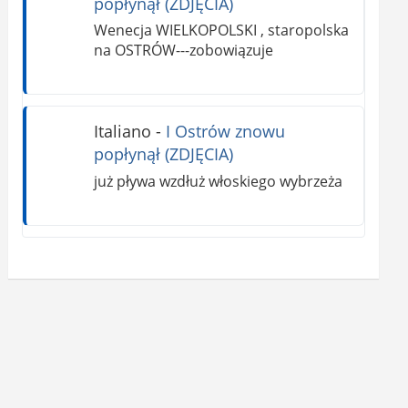
popłynął (ZDJĘCIA)
Wenecja WIELKOPOLSKI , staropolska
na OSTRÓW---zobowiązuje
Italiano
-
I Ostrów znowu
popłynął (ZDJĘCIA)
już pływa wzdłuż włoskiego wybrzeża