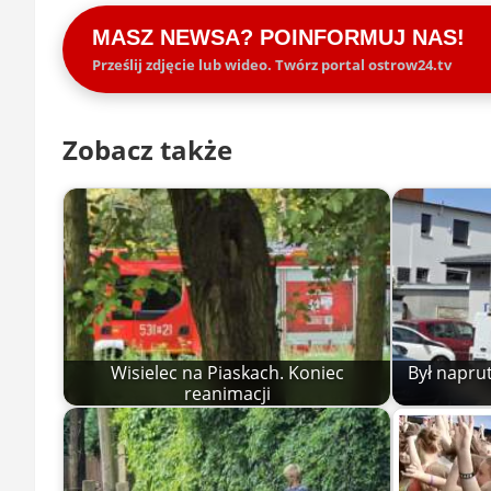
MASZ NEWSA? POINFORMUJ NAS!
Prześlij zdjęcie lub wideo. Twórz portal ostrow24.tv
Zobacz także
Wisielec na Piaskach. Koniec
Był naprut
reanimacji