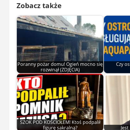
Zobacz także
Poranny pożar domu! Ogień mocno się
Czy os
rozwinął (ZDJĘCIA)
SZOK POD KOŚCIOŁEM! Ktoś podpalił
figurę sakralną?
Jes