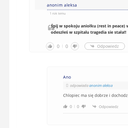
anonim aleksa
1 rok temu
Śpij w spokoju aniołku (rest in peace
odeszłeś w szpitalu tragedia sie stała!!
0
0
Odpowiedz
Ano
odpowiada
anonim aleksa
Chlopiec ma się dobrze i dochodz
0
0
Odpowiedz