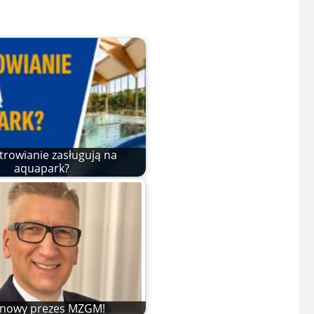
trowianie zasługują na
aquapark?
t nowy prezes MZGM!