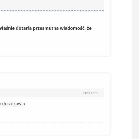
w
n
s
i
i
e
ę
o
) właśnie dotarła przesmutna wiadomość, że
*
b
o
w
i
ą
z
k
o
1 rok temu
w
e
i do zdrowia
)