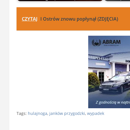
CZYTAJ
I Ostrów znowu popłynął (ZDJĘCIA)
Tags:
hulajnoga
,
janków przygodzki
,
wypadek
Nawigacja