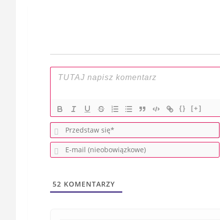
wpisu
{}
[+]
52
KOMENTARZY