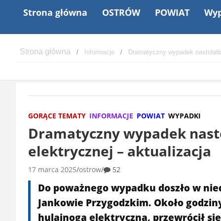
Strona główna
OSTRÓW
POWIAT
Wyp
Informacje
Dramatyczny wypadek nastolatka
GORĄCE TEMATY
INFORMACJE
POWIAT
WYPADKI
Dramatyczny wypadek nasto
elektrycznej – aktualizacja
17 marca 2025
ostrow
52
Do poważnego wypadku doszło w niedz
Jankowie Przygodzkim. Około godziny 1
hulajnogą elektryczną, przewrócił si