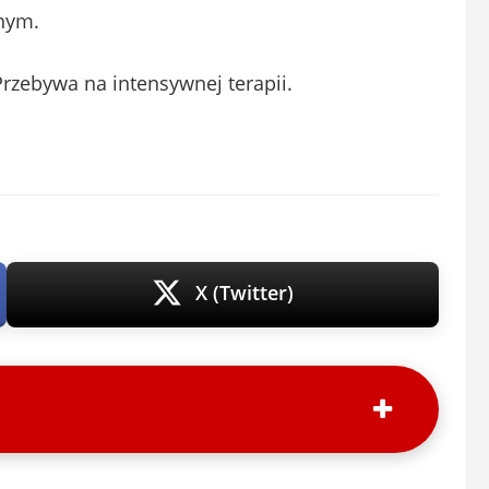
nym.
 Przebywa na intensywnej terapii.
X (Twitter)