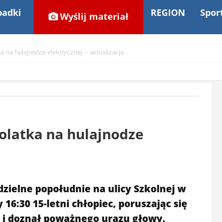
adki
REGION
Spor
Wyślij materiał
 na hulajnodze elektrycznej – aktualizacja
latka na hulajnodze
ielne popołudnie na ulicy Szkolnej w
6:30 15-letni chłopiec, poruszając się
ę i doznał poważnego urazu głowy.